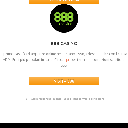
888 CASINO
Il primo casinò ad apparire online nel lontano 1996, adesso anche con licenza
ADM. Fra i più popolari in Italia. Clicca
qui
per termini e condizioni sul sito di
888.
VISITA 888
.
18+ | Gioca responsabilmente | Si applicano termini e condizioni