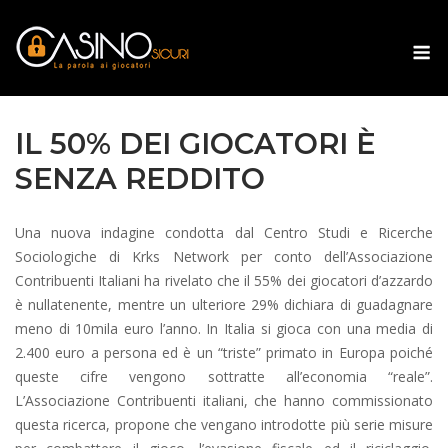
Skip
to
M
content
IL 50% DEI GIOCATORI È
SENZA REDDITO
Una nuova indagine condotta dal Centro Studi e Ricerche
Sociologiche di Krks Network per conto dell’Associazione
Contribuenti Italiani ha rivelato che il 55% dei giocatori d’azzardo
è nullatenente, mentre un ulteriore 29% dichiara di guadagnare
meno di 10mila euro l’anno. In Italia si gioca con una media di
2.400 euro a persona ed è un “triste” primato in Europa poiché
queste cifre vengono sottratte all’economia “reale”.
L’Associazione Contribuenti italiani, che hanno commissionato
questa ricerca, propone che vengano introdotte più serie misure