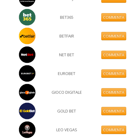
BET365
COMMENTA
BETFAIR
COMMENTA
NET BET
COMMENTA
EUROBET
COMMENTA
GIOCO DIGITALE
COMMENTA
GOLD BET
COMMENTA
LEO VEGAS
COMMENTA