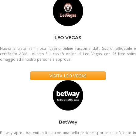
LEO VEGAS
Nuova entrata fra i nostri casinò online raccomandati. Sicuro, affidabile e
certificato ADM - questo è il casinò online di Leo Vegas, con 25 free spins
omaggio ed il nostro personale approval.
VISITA LEO VEGAS
BetWay
Betway apre i battenti in Italia con una bella sezione sport e casinò, tutto in