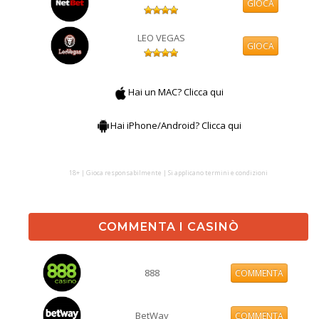
GIOCA
LEO VEGAS
GIOCA
Hai un MAC? Clicca qui
Hai iPhone/Android? Clicca qui
18+ | Gioca responsabilmente | Si applicano termini e condizioni
COMMENTA I CASINÒ
888
COMMENTA
BetWay
COMMENTA