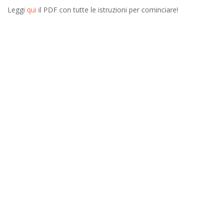
Leggi
qui
il PDF con tutte le istruzioni per cominciare!