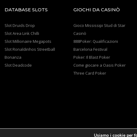
DATABASE SLOTS
GIOCHI DA CASINÒ
Slot Druids Drop
Gioco Mississipi Stud di Star
Slot Area Link Chilli
Casinò
Slot Millionaire Megapots
888Poker: Qualificazioni
Slot Ronaldinhos Streetball
Barcelona Festival
Bonanza
Poker: Il Blast Poker
Slot Deadcode
Come giocare a Oasis Poker
Three Card Poker
Usiamo i cookie per fo