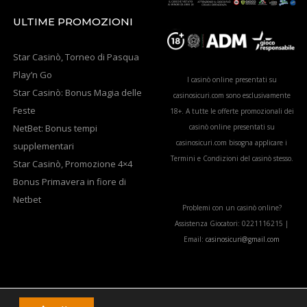
ULTIME PROMOZIONI
Star Casinò, Torneo di Pasqua
Play’n Go
I casinò online presentati su
Star Casinò: Bonus Magia delle
casinosicuri.com sono esclusivamente
Feste
18+. A tutte le offerte promozionali dei
casinò online presentati su
NetBet: Bonus tempi
casinosicuri.com bisogna applicare i
supplementari
Termini e Condizioni del casinò stesso.
Star Casinò, Promozione 4×4
Bonus Primavera in fiore di
Netbet
Problemi con un casinò online?
Assistenza Giocatori: 0221116215 |
Email:
casinosicuri@gmail.com