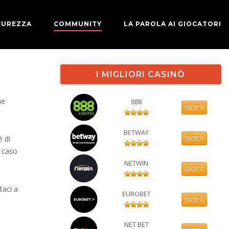
CUREZZA
COMMUNITY
LA PAROLA AI GIOCATORI
I MIGLIORI CASINÒ
ne
888
GIOCA
BETWAY
GIOCA
è di
n caso
NETWIN
GIOCA
taci a
EUROBET
GIOCA
NET BET