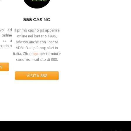
888 CASINO
ovo ed
Il primo casinò ad apparire
 online
online nel lontano 1996,
 se si
adesso anche con licenza
rutinio
ADM. Fra i più popolari in
Italia. Clicca
qui
per termini e
condizioni sul sito di 888.
N
VISITA 888