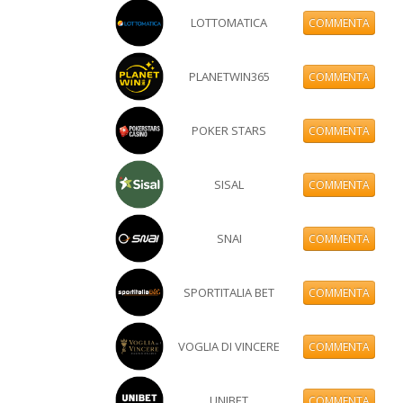
LOTTOMATICA
COMMENTA
PLANETWIN365
COMMENTA
POKER STARS
COMMENTA
SISAL
COMMENTA
SNAI
COMMENTA
SPORTITALIA BET
COMMENTA
VOGLIA DI VINCERE
COMMENTA
UNIBET
COMMENTA