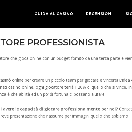
GUIDA AL CASINÒ
RECENSIONI
SI
TORE PROFESSIONISTA
atore che gioca online con un budget fornito da una terza parte e vie
asinò online per creare un piccolo team per giocare e vincere! L’idea 
ti casinò online, ogni giocatore terrà il 20% di quello che si vince. I
za è che abilità ed un po’ di fortuna ci possano aiutare.
di avere le capacità di giocare professionalmente per noi?
Contat
a breve presentazione che riassume per immagini quello che abbiamo