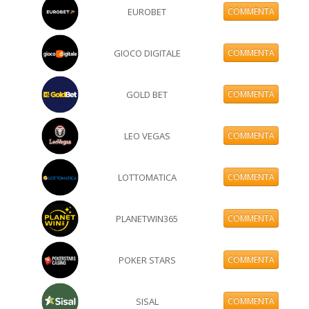
EUROBET
COMMENTA
GIOCO DIGITALE
COMMENTA
GOLD BET
COMMENTA
LEO VEGAS
COMMENTA
LOTTOMATICA
COMMENTA
PLANETWIN365
COMMENTA
POKER STARS
COMMENTA
SISAL
COMMENTA