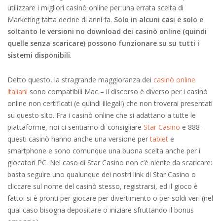
utilizzare i migliori casinò online per una errata scelta di
Marketing fatta decine di anni fa.
Solo in alcuni casi e solo e
soltanto le versioni no download dei casinò online (quindi
quelle senza scaricare) possono funzionare su su tutti i
sistemi disponibili
.
Detto questo, la stragrande maggioranza dei
casinò online
italiani
sono compatibili Mac – il discorso è diverso per i casinò
online non certificati (e quindi illegali) che non troverai presentati
su questo sito. Fra i casinò online che si adattano a tutte le
piattaforme, noi ci sentiamo di consigliare
Star Casino
e 888 –
questi casinò hanno anche una versione per
tablet
e
smartphone e sono comunque una buona scelta anche per i
giocatori PC. Nel caso di Star Casino non c’è niente da scaricare:
basta seguire uno qualunque dei nostri link di Star Casino o
cliccare sul nome del casinò stesso, registrarsi, ed il gioco è
fatto: si è pronti per giocare per divertimento o per soldi veri (nel
qual caso bisogna depositare o iniziare sfruttando il bonus