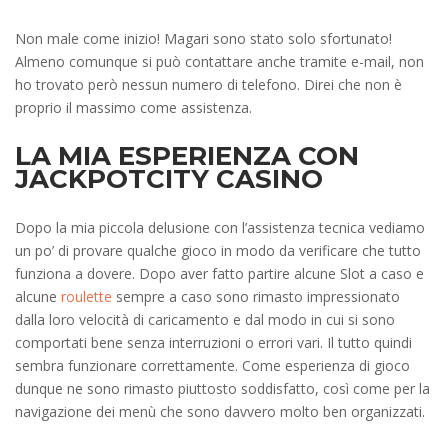
Non male come inizio! Magari sono stato solo sfortunato!
Almeno comunque si può contattare anche tramite e-mail, non
ho trovato però nessun numero di telefono. Direi che non è
proprio il massimo come assistenza.
LA MIA ESPERIENZA CON
JACKPOTCITY CASINO
Dopo la mia piccola delusione con l’assistenza tecnica vediamo
un po’ di provare qualche gioco in modo da verificare che tutto
funziona a dovere. Dopo aver fatto partire alcune Slot a caso e
alcune
roulette
sempre a caso sono rimasto impressionato
dalla loro velocità di caricamento e dal modo in cui si sono
comportati bene senza interruzioni o errori vari. Il tutto quindi
sembra funzionare correttamente. Come esperienza di gioco
dunque ne sono rimasto piuttosto soddisfatto, così come per la
navigazione dei menù che sono davvero molto ben organizzati.