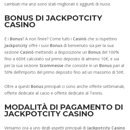
cambiati ma anzi sono stati migliorati e aggiunti di nuovi.
BONUS DI JACKPOTCITY
CASINO
E i
Bonus
? A non finire? Come tutti i
Casinò
che si rispettino
Jackpotcity
offre i suoi
Bonus
di benvenuto sia per la sua
sezione
Casinò
mettendo a disposizione un
Bonus
del 100%
fino a 600€ calcolato sul primo deposito di almeno 10€, e sia
per la sua sezione
Scommesse
che consiste in un
Bonus
pari al
50% dell’importo del primo deposito fino ad un massimo di 50€.
Oltre a questi
Bonus
principali ci sono anche offerte settimanali,
offerte dedicate al cacio e offerte dedicate al Tennis.
MODALITÀ DI PAGAMENTO DI
JACKPOTCITY CASINO
Veniamo ora a uno degli aspetti principali di
Jackpotcity Casino