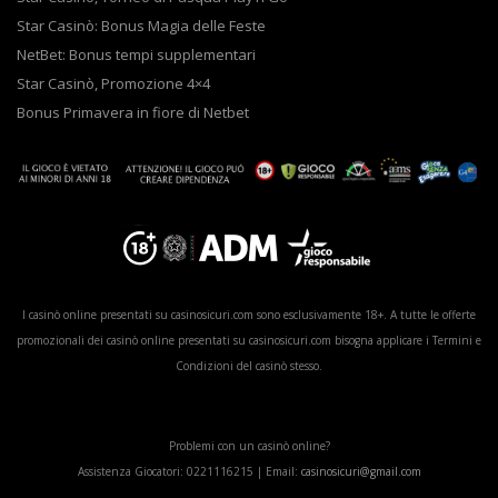
Star Casinò: Bonus Magia delle Feste
NetBet: Bonus tempi supplementari
Star Casinò, Promozione 4×4
Bonus Primavera in fiore di Netbet
I casinò online presentati su casinosicuri.com sono esclusivamente 18+. A tutte le offerte
promozionali dei casinò online presentati su casinosicuri.com bisogna applicare i Termini e
Condizioni del casinò stesso.
Problemi con un casinò online?
Assistenza Giocatori: 0221116215 | Email:
casinosicuri@gmail.com