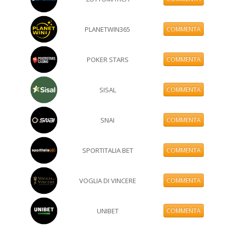
PLANETWIN365
COMMENTA
POKER STARS
COMMENTA
SISAL
COMMENTA
SNAI
COMMENTA
SPORTITALIA BET
COMMENTA
VOGLIA DI VINCERE
COMMENTA
UNIBET
COMMENTA