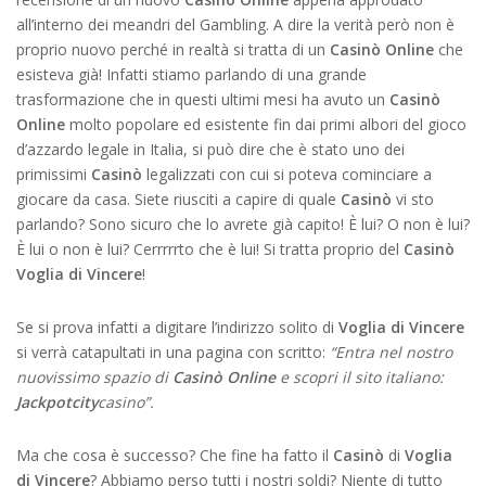
all’interno dei meandri del Gambling. A dire la verità però non è
proprio nuovo perché in realtà si tratta di un
Casinò Online
che
esisteva già! Infatti stiamo parlando di una grande
trasformazione che in questi ultimi mesi ha avuto un
Casinò
Online
molto popolare ed esistente fin dai primi albori del gioco
d’azzardo legale in Italia, si può dire che è stato uno dei
primissimi
Casinò
legalizzati con cui si poteva cominciare a
giocare da casa. Siete riusciti a capire di quale
Casinò
vi sto
parlando? Sono sicuro che lo avrete già capito! È lui? O non è lui?
È lui o non è lui? Cerrrrrto che è lui! Si tratta proprio del
Casinò
Voglia di Vincere
!
Se si prova infatti a digitare l’indirizzo solito di
Voglia di Vincere
si verrà catapultati in una pagina con scritto:
“Entra nel nostro
nuovissimo spazio di
Casinò Online
e scopri il sito italiano:
Jackpotcity
casino”.
Ma che cosa è successo? Che fine ha fatto il
Casinò
di
Voglia
di Vincere
? Abbiamo perso tutti i nostri soldi? Niente di tutto