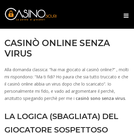
Skip
to
M
content
CASINÒ ONLINE SENZA
VIRUS
Alla domanda classica: “hai mai giocato al casinò online?” , molti
mi rispondono: “Ma ti fidi? Ho paura che sia tutto truccato e che
il casinò online abbia un virus dopo che lo scaricato”. Io
personalmente mi fido, e vado ad argomentare il perchè,
anzitutto spiegando perchè per me i
casinò sono senza virus
.
LA LOGICA (SBAGLIATA) DEL
GIOCATORE SOSPETTOSO