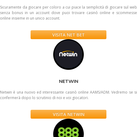
Sicuramente da giocare per coloro a cui piace la semplicità di giocare sul web
senza bonus in un account dove puoi trovare casinò online e scommesse
online insieme in un unico account.
VISITA NET BET
NETWIN
Netwin è una nuovo ed interessante casinò online AAMS/ADM. Vedremo se si
confermerà dopo lo scrutinio di noi e voi giocatori.
VISITA NETWIN