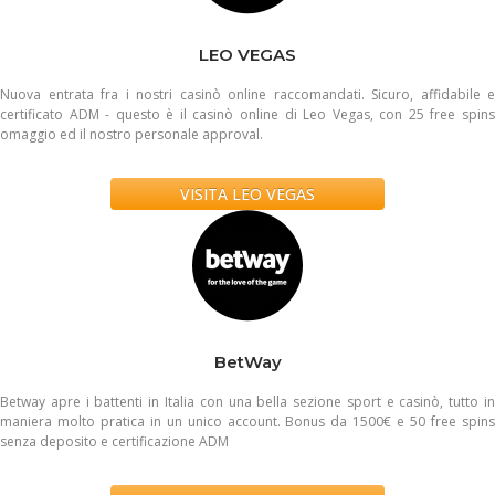
LEO VEGAS
Nuova entrata fra i nostri casinò online raccomandati. Sicuro, affidabile e
certificato ADM - questo è il casinò online di Leo Vegas, con 25 free spins
omaggio ed il nostro personale approval.
VISITA LEO VEGAS
BetWay
Betway apre i battenti in Italia con una bella sezione sport e casinò, tutto in
maniera molto pratica in un unico account. Bonus da 1500€ e 50 free spins
senza deposito e certificazione ADM