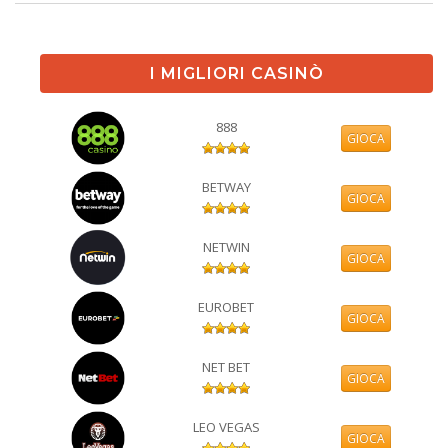
I MIGLIORI CASINÒ
888
GIOCA
BETWAY
GIOCA
NETWIN
GIOCA
EUROBET
GIOCA
NET BET
GIOCA
LEO VEGAS
GIOCA