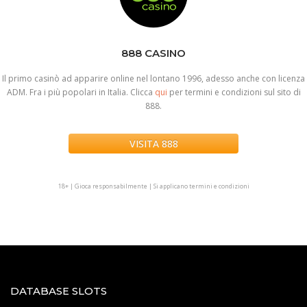
888 CASINO
Il primo casinò ad apparire online nel lontano 1996, adesso anche con licenza
ADM. Fra i più popolari in Italia. Clicca
qui
per termini e condizioni sul sito di
888.
VISITA 888
.
18+ | Gioca responsabilmente | Si applicano termini e condizioni
DATABASE SLOTS