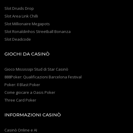
Slot Druids Drop
Slot Area Link Chilli
Slot Millionaire Megapots
Slot Ronaldinhos Streetball Bonanza
Slot Deadcode
GIOCHI DA CASINÒ
Gioco Mississipi Stud di Star Casinò
888Poker: Qualificazioni Barcelona Festival
Poker: Il Blast Poker
Come giocare a Oasis Poker
Three Card Poker
INFORMAZIONI CASINÒ
Casinò Online e AI