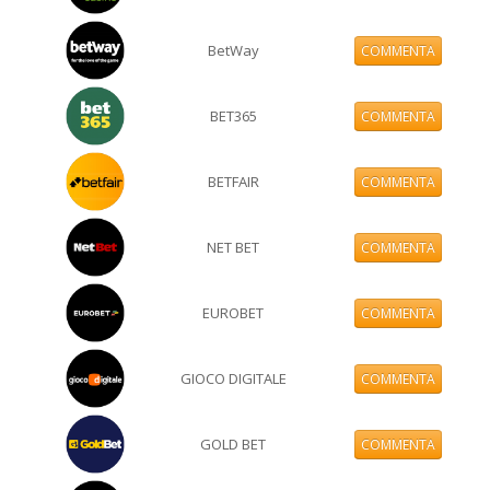
BetWay
COMMENTA
BET365
COMMENTA
BETFAIR
COMMENTA
NET BET
COMMENTA
EUROBET
COMMENTA
GIOCO DIGITALE
COMMENTA
GOLD BET
COMMENTA