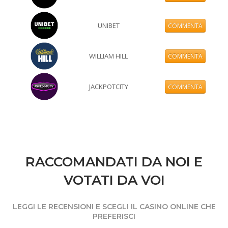
UNIBET
COMMENTA
WILLIAM HILL
COMMENTA
JACKPOTCITY
COMMENTA
RACCOMANDATI DA NOI E
VOTATI DA VOI
LEGGI LE RECENSIONI E SCEGLI IL CASINO ONLINE CHE
PREFERISCI