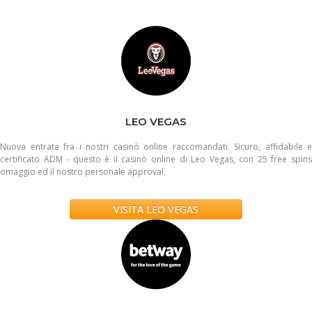
LEO VEGAS
Nuova entrata fra i nostri casinò online raccomandati. Sicuro, affidabile e
certificato ADM - questo è il casinò online di Leo Vegas, con 25 free spins
omaggio ed il nostro personale approval.
VISITA LEO VEGAS