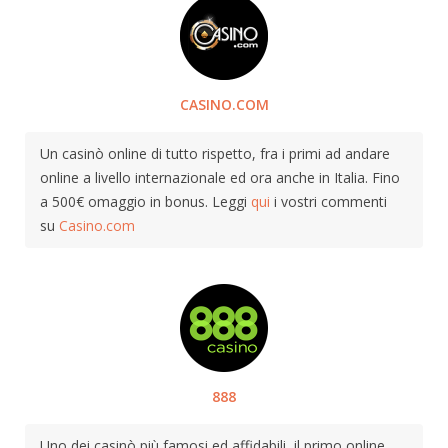
CASINO.COM
Un casinò online di tutto rispetto, fra i primi ad andare
online a livello internazionale ed ora anche in Italia. Fino
a 500€ omaggio in bonus. Leggi
qui
i vostri commenti
su
Casino.com
888
Uno dei casinò più famosi ed affidabili, il primo online.