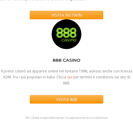
VISITA NETWIN
888 CASINO
Il primo casinò ad apparire online nel lontano 1996, adesso anche con licenza
ADM. Fra i più popolari in Italia. Clicca
qui
per termini e condizioni sul sito di
888.
VISITA 888
.
18+ | Gioca responsabilmente | Si applicano termini e condizioni