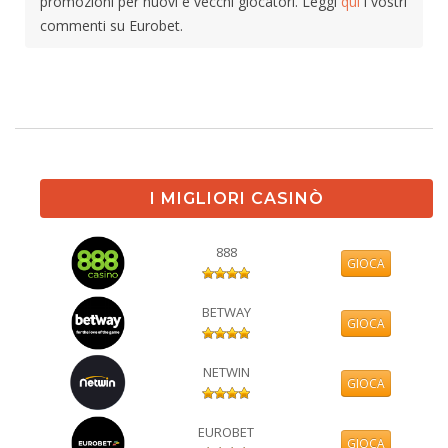
promozioni per nuovi e vecchi giocatori. Leggi
qui
i vostri
commenti su Eurobet.
I MIGLIORI CASINÒ
888
GIOCA
BETWAY
GIOCA
NETWIN
GIOCA
EUROBET
GIOCA