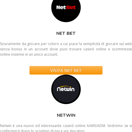
NET BET
Sicuramente da giocare per coloro a cui piace la semplicità di giocare sul web
senza bonus in un account dove puoi trovare casinò online e scommesse
online insieme in un unico account.
VISITA NET BET
NETWIN
Netwin è una nuovo ed interessante casinò online AAMS/ADM. Vedremo se si
confermerà dopo lo scrutinio di noi e voi giocatori.