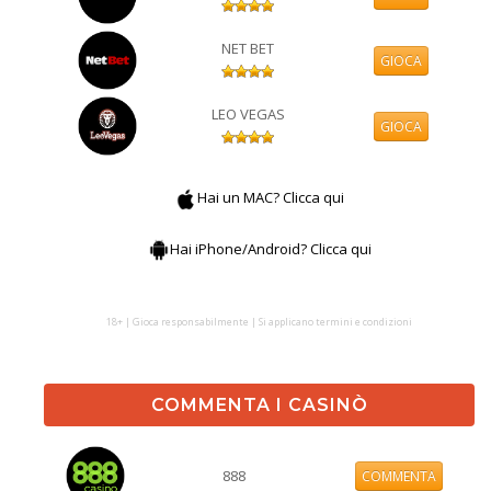
NET BET
GIOCA
LEO VEGAS
GIOCA
Hai un MAC? Clicca qui
Hai iPhone/Android? Clicca qui
18+ | Gioca responsabilmente | Si applicano termini e condizioni
COMMENTA I CASINÒ
888
COMMENTA