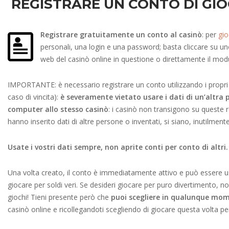
REGISTRARE UN CONTO DI GIO
Registrare gratuitamente un conto al casinò
: per
gio
personali, una login e una password; basta cliccare su un
web del casinò online in questione o direttamente il modu
IMPORTANTE: è necessario registrare un conto utilizzando i propri dat
caso di vincita):
è severamente vietato usare i dati di un’altra 
computer allo stesso casinò
: i casinò non transigono su queste 
hanno inserito dati di altre persone o inventati, si siano, inutilmente,
Usate i vostri dati sempre, non aprite conti per conto di altr
Una volta creato, il conto è immediatamente attivo e può essere us
giocare per soldi veri. Se desideri giocare per puro divertimento, no
giochi! Tieni presente però che
puoi scegliere in qualunque mome
casinò online e ricollegandoti scegliendo di giocare questa volta per 