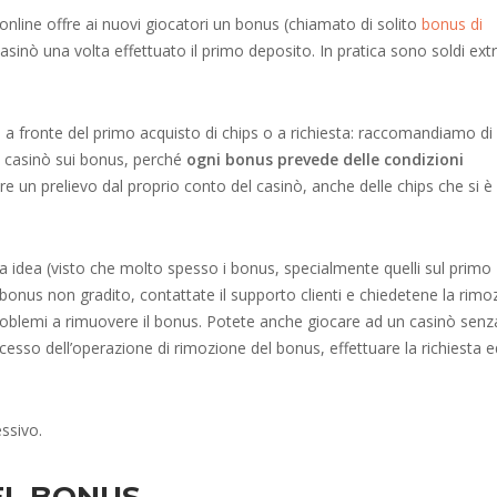
 online offre ai nuovi giocatori un bonus (chiamato di solito
bonus di
casinò una volta effettuato il primo deposito. In pratica sono soldi ext
a fronte del primo acquisto di chips o a richiesta: raccomandiamo di
i casinò sui bonus, perché
ogni bonus prevede delle condizioni
are un prelievo dal proprio conto del casinò, anche delle chips che si è
 idea (visto che molto spesso i bonus, specialmente quelli sul primo
 bonus non gradito, contattate il supporto clienti e chiedetene la rimo
problemi a rimuovere il bonus. Potete anche giocare ad un casinò senz
esso dell’operazione di rimozione del bonus, effettuare la richiesta e
essivo.