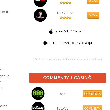
GIOCA
mmo in
LEO VEGAS
GIOCA
Hai un MAC? Clicca qui
Hai iPhone/Android? Clicca qui
18+ | Gioca responsabilmente | Si applicano termini e condizioni
o
ono le
COMMENTA I CASINÒ
e
 un
888
COMMENTA
casinò
BetWay
COMMENTA