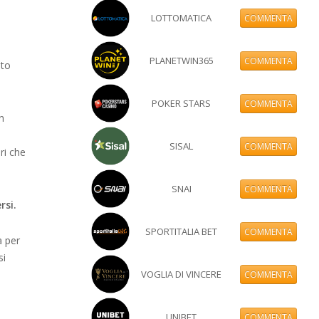
LOTTOMATICA
COMMENTA
PLANETWIN365
COMMENTA
ito
POKER STARS
COMMENTA
n
SISAL
COMMENTA
ri che
SNAI
COMMENTA
rsi.
SPORTITALIA BET
COMMENTA
a per
si
VOGLIA DI VINCERE
COMMENTA
UNIBET
COMMENTA