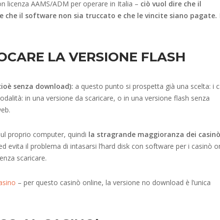
e con licenza AAMS/ADM per operare in Italia –
ciò vuol dire che il
che il software non sia truccato e che le vincite siano pagate.
OCARE LA VERSIONE FLASH
(cioè senza download):
a questo punto si prospetta già una scelta: i 
odalità: in una versione da scaricare, o in una versione flash senza
web.
sul proprio computer, quindi
la stragrande maggioranza dei casin
 ed evita il problema di intasarsi l’hard disk con software per i casinò o
senza scaricare.
asino
– per questo casinò online, la versione no download è l’unica