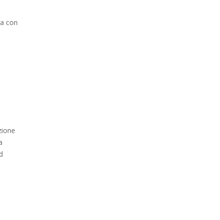
ra con
zione
a
d