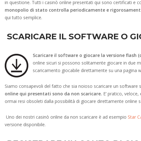
in questione. Tutti i casinò online presentati qui sono certificati 
monopolio di stato controlla periodicamente e rigorosamente 
qui tutto semplice.
SCARICARE IL SOFTWARE O GI
Scaricare il software o giocare la versione flash 
online sicuri si possono solitamente giocare in due m
scaricamento giocabile direttamente su una pagina 
Siamo consapevoli del fatto che sia noioso scaricare un software 
online qui presentati sono da non scaricare.
E’ pratico, veloce,
ormai resi obsoleti dalla possibilità di giocare direttamente online 
Uno dei nostri casinò online da non scaricare è ad esempio
Star C
versione disponibile.