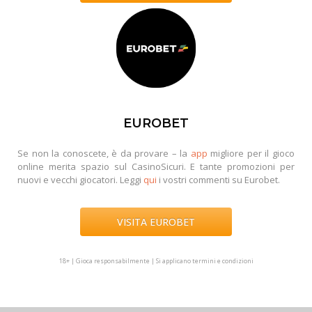
EUROBET
Se non la conoscete, è da provare – la
app
migliore per il gioco
online merita spazio sul CasinoSicuri. E tante promozioni per
nuovi e vecchi giocatori. Leggi
qui
i vostri commenti su Eurobet.
VISITA EUROBET
18+ | Gioca responsabilmente | Si applicano termini e condizioni