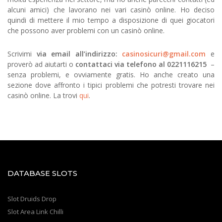
alcuni amici) che lavorano nei vari casinò online. Ho deciso
quindi di mettere il mio tempo a disposizione di quei giocatori
che possono aver problemi con un casinò online.
Scrivimi
via email all’indirizzo:
casinosicuri@gmail.com
e
proverò ad aiutarti o
contattaci via telefono al 0221116215
–
senza problemi, e ovviamente gratis. Ho anche creato una
sezione dove affronto i tipici problemi che potresti trovare nei
casinò online. La trovi
qui
.
DATABASE SLOTS
Slot Druids Drop
Slot Area Link Chilli