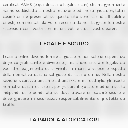
certificati AAMS (e quindi casinò legali e sicuri) che maggiormente
hanno soddisfatto la nostra redazione ed i nostri giocatori; tutti i
casinò online presentati su questo sito sono casinò affidabili e
onesti, commentati da voi e recensiti da noi! Leggete le nostre
recensioni con i vostri commenti e voti, e date il vostro parere!
LEGALE E SICURO
I casinò online devono fornire al giocatore non solo un’esperienza
di gioco gratificante e divertente, ma anche sicura e legale: ciò
vuol dire pagamento delle vincite in maniera veloce e rispetto
della normativa italiana sul gioco da casinò online. Nella nostra
sezione sicurezza andiamo ad analizzare nel dettaglio gli aspetti
normativi italiani ed esteri, per guidare il giocatore ad una scelta
indipendente e ponderata su dove trovare un
casinò sicuro
e
dove
giocare in sicurezza, responsabilmente e protetti da
truffe
.
LA PAROLA AI GIOCATORI