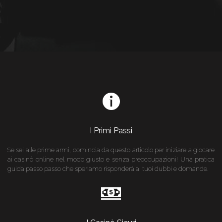
I Primi Passi
Se sei alle prime armi, comincia da questo articolo per iniziare a giocare
ai casinò online nel modo giusto e senza preoccupazioni! Una pratica
guida passo passo che speriamo risponderà ai tuoi dubbi e domande.