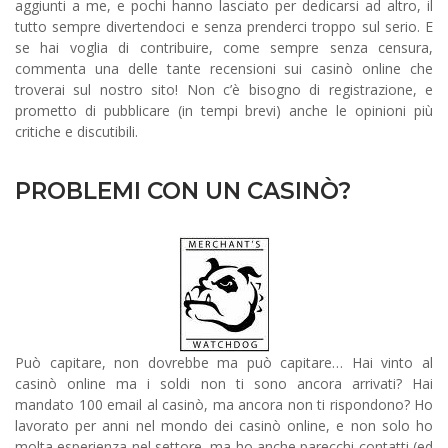
aggiunti a me, e pochi hanno lasciato per dedicarsi ad altro, il
tutto sempre divertendoci e senza prenderci troppo sul serio. E
se hai voglia di contribuire, come sempre senza censura,
commenta una delle tante recensioni sui casinò online che
troverai sul nostro sito! Non c’è bisogno di registrazione, e
prometto di pubblicare (in tempi brevi) anche le opinioni più
critiche e discutibili.
PROBLEMI CON UN CASINÒ?
Può capitare, non dovrebbe ma può capitare… Hai vinto al
casinò online ma i soldi non ti sono ancora arrivati? Hai
mandato 100 email al casinò, ma ancora non ti rispondono? Ho
lavorato per anni nel mondo dei casinò online, e non solo ho
molta esperienza nel settore, ma ho anche parecchi contatti (ed