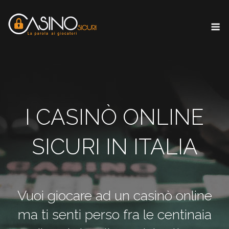
Skip
to
M
content
I CASINÒ ONLINE
SICURI IN ITALIA
Vuoi giocare ad un casinò online
ma ti senti perso fra le centinaia