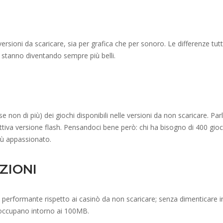
ersioni da scaricare, sia per grafica che per sonoro. Le differenze tut
stanno diventando sempre più belli.
se non di più) dei giochi disponibili nelle versioni da non scaricare. Pa
ttiva versione flash. Pensandoci bene però: chi ha bisogno di 400 gioc
più appassionato.
ZIONI
 performante rispetto ai casinò da non scaricare; senza dimenticare i
ne occupano intorno ai 100MB.