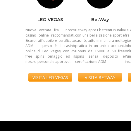
LEO VEGAS
BetWay
Nuova entrata fra i nostri
Betway apre i battenti in Italia
La 
casinò online raccomandati.
con una bella sezione sport e
fra
Sicuro, affidabile e certificato
casinò, tutto in maniera molto
gio
ADM - questo è il casinò
pratica in un unico account.
iph
online di Leo Vegas, con 25
Bonus da 1500€ e 50 free
on
free spins omaggio ed il
spins senza deposito e
Pun
nostro personale approval.
certificazione ADM
inst
VISITA LEO VEGAS
VISITA BETWAY