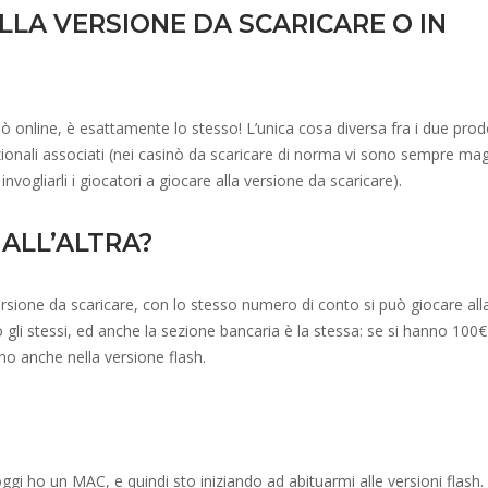
NELLA VERSIONE DA SCARICARE O IN
ò online, è esattamente lo stesso! L’unica cosa diversa fra i due prod
ionali associati (nei casinò da scaricare di norma vi sono sempre mag
vogliarli i giocatori a giocare alla versione da scaricare).
ALL’ALTRA?
sione da scaricare, con lo stesso numero di conto si può giocare all
i stessi, ed anche la sezione bancaria è la stessa: se si hanno 100€
no anche nella versione flash.
gi ho un MAC, e quindi sto iniziando ad abituarmi alle versioni flash.