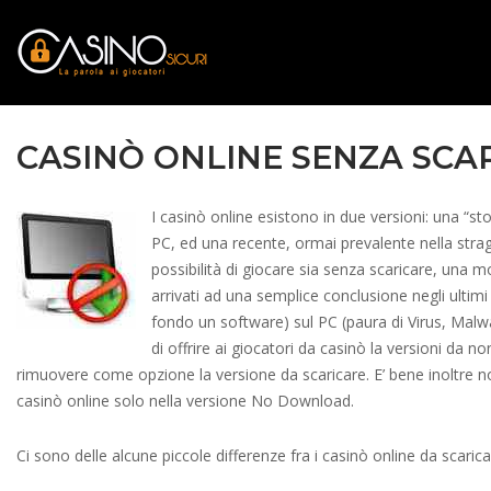
Skip
to
content
CASINÒ ONLINE SENZA SCA
I casinò online esistono in due versioni: una “s
PC, ed una recente, ormai prevalente nella strag
possibilità di giocare sia senza scaricare, una 
arrivati ad una semplice conclusione negli ultimi
fondo un software) sul PC (paura di Virus, Malw
di offrire ai giocatori da casinò la versioni da 
rimuovere come opzione la versione da scaricare. E’ bene inoltre n
casinò online solo nella versione No Download.
Ci sono delle alcune piccole differenze fra i casinò online da scari