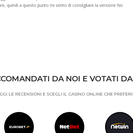
are, quindi a questo punto mi sento di consligliare la versione No
COMANDATI DA NOI E VOTATI DA
GGI LE RECENSIONI E SCEGLI IL CASINO ONLINE CHE PREFERI