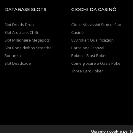
DATABASE SLOTS
GIOCHI DA CASINÒ
Slot Druids Drop
Gioco Mississipi Stud di Star
Slot Area Link Chilli
Casinò
Slot Millionaire Megapots
888Poker: Qualificazioni
Slot Ronaldinhos Streetball
Barcelona Festival
Bonanza
Poker: Il Blast Poker
Slot Deadcode
Come giocare a Oasis Poker
Three Card Poker
Usiamo i cookie per fo