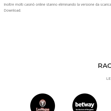
Inoltre molti casinò online stanno eliminando la versione da scaric
Download.
RAC
LE