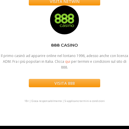
VISITA NETWIN
888 CASINO
Il primo casinò ad apparire online nel lontano 1996, adesso anche con licenza
ADM. Fra i più popolari in Italia. Clicca
qui
per termini e condizioni sul sito di
888.
VISITA 888
.
18+ | Gioca responsabilmente | Si applicano termini e condizioni