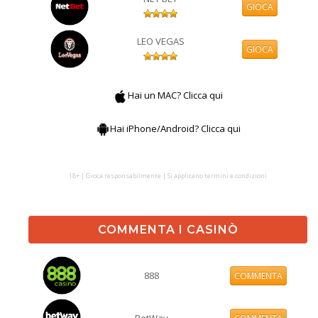
GIOCA
LEO VEGAS
GIOCA
Hai un MAC? Clicca qui
Hai iPhone/Android? Clicca qui
18+ | Gioca responsabilmente | Si applicano termini e condizioni
COMMENTA I CASINÒ
888
COMMENTA