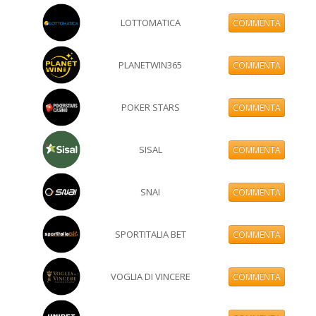
LOTTOMATICA
COMMENTA
PLANETWIN365
COMMENTA
POKER STARS
COMMENTA
SISAL
COMMENTA
SNAI
COMMENTA
SPORTITALIA BET
COMMENTA
VOGLIA DI VINCERE
COMMENTA