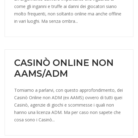
come gli inganni e truffe ai danni dei giocatori siano
molto frequenti, non soltanto online ma anche offline
in vari luoghi. Ma senza ombra...
CASINÒ ONLINE NON
AAMS/ADM
Torniamo a parlarvi, con questo approfondimento, dei
Casinò Online non ADM (ex AAMS) ovvero di tutti quei
Casinò, agenzie di giochi e scommesse i quali non
hanno una licenza ADM. Ma per caso non sapete che
cosa sono i Casinò...