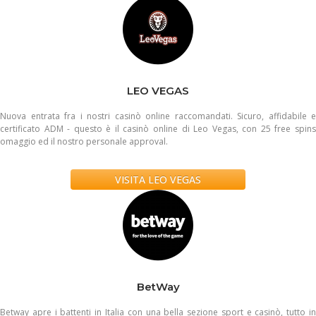
LEO VEGAS
Nuova entrata fra i nostri casinò online raccomandati. Sicuro, affidabile e
certificato ADM - questo è il casinò online di Leo Vegas, con 25 free spins
omaggio ed il nostro personale approval.
VISITA LEO VEGAS
BetWay
Betway apre i battenti in Italia con una bella sezione sport e casinò, tutto in