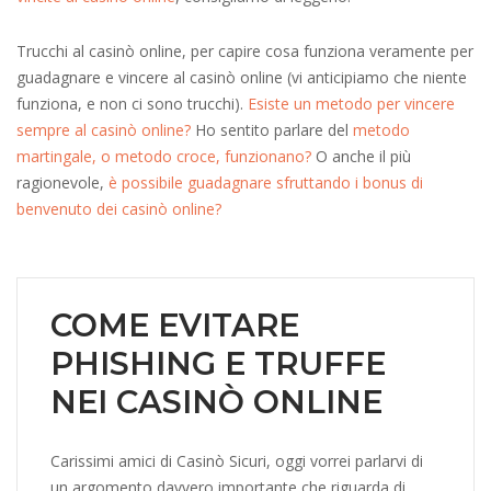
Trucchi al casinò online, per capire cosa funziona veramente per
guadagnare e vincere al casinò online (vi anticipiamo che niente
funziona, e non ci sono trucchi).
Esiste un metodo per vincere
sempre al casinò online?
Ho sentito parlare del
metodo
martingale, o metodo croce, funzionano?
O anche il più
ragionevole,
è possibile guadagnare sfruttando i bonus di
benvenuto dei casinò online?
COME EVITARE
PHISHING E TRUFFE
NEI CASINÒ ONLINE
Carissimi amici di Casinò Sicuri, oggi vorrei parlarvi di
un argomento davvero importante che riguarda di