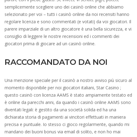
semplicemente scegliere uno dei casinò online che abbiamo
selezionato per voi – tutti i casinò online da noi recensiti hanno
regolare licenza e sono commentati (e votati) da voi giocatori. Il
parere imparziale di un altro giocatore è una bella sicurezza, e vi
consiglio di leggere le nostre recensioni ed i commenti dei
giocatori prima di giocare ad un casinò online.
RACCOMANDATO DA NOI
Una menzione speciale per il casinò a nostro avviso più sicuro al
momento disponibile per noi giocatori italiani, Star Casino ;
questo casinò con licenza AAMS è stato ampiamente testato ed
è online da parecchi anni, da quando i casinò online AAMS sono
diventati legali: è gestito da una società solida ed ha una
dichiarata storia di pagamenti ai vincitori effettuati in maniera
precisa e puntuale. Io stesso ci gioco regolarmente, quando mi
mandano dei buoni bonus via email di solito, e non ho mai