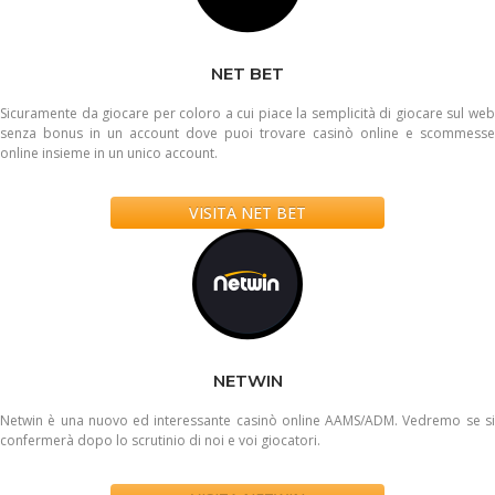
NET BET
Sicuramente da giocare per coloro a cui piace la semplicità di giocare sul web
senza bonus in un account dove puoi trovare casinò online e scommesse
online insieme in un unico account.
VISITA NET BET
NETWIN
Netwin è una nuovo ed interessante casinò online AAMS/ADM. Vedremo se si
confermerà dopo lo scrutinio di noi e voi giocatori.