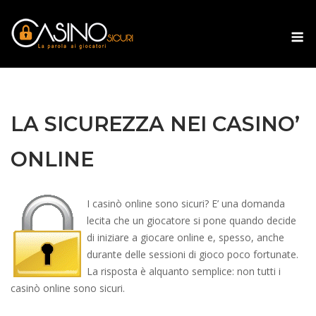
Skip
to
M
content
LA SICUREZZA NEI CASINO’
ONLINE
I casinò online sono sicuri? E’ una domanda
lecita che un giocatore si pone quando decide
di iniziare a giocare online e, spesso, anche
durante delle sessioni di gioco poco fortunate.
La risposta è alquanto semplice: non tutti i
casinò online sono sicuri.