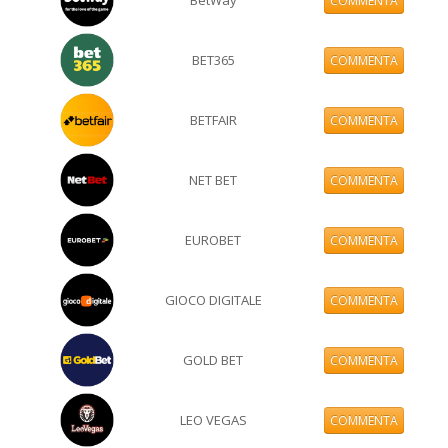
BetWay
COMMENTA
BET365
COMMENTA
BETFAIR
COMMENTA
NET BET
COMMENTA
EUROBET
COMMENTA
GIOCO DIGITALE
COMMENTA
GOLD BET
COMMENTA
LEO VEGAS
COMMENTA