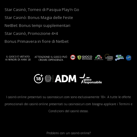
Star Casinò, Torneo di Pasqua Play’n Go
Star Casinò: Bonus Magia delle Feste
NetBet: Bonus tempi supplementari
Star Casinò, Promozione 4×4
Bonus Primavera in fiore di Netbet
I casinò online presentati su casinosicuri.com sono esclusivamente 18+. A tutte le offerte
promozionali dei casinò online presentati su casinosicuri.com bisogna applicare i Termini e
Condizioni del casinò stesso.
Problemi con un casinò online?