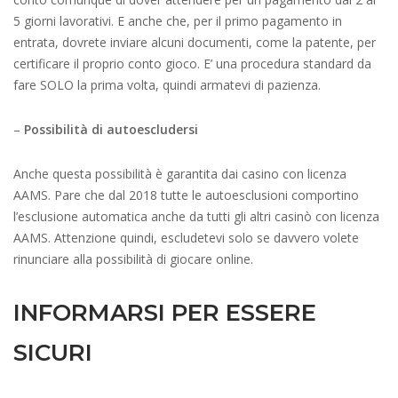
5 giorni lavorativi. E anche che, per il primo pagamento in
entrata, dovrete inviare alcuni documenti, come la patente, per
certificare il proprio conto gioco. E’ una procedura standard da
fare SOLO la prima volta, quindi armatevi di pazienza.
–
Possibilità di autoescludersi
Anche questa possibilità è garantita dai casino con licenza
AAMS. Pare che dal 2018 tutte le autoesclusioni comportino
l’esclusione automatica anche da tutti gli altri casinò con licenza
AAMS. Attenzione quindi, escludetevi solo se davvero volete
rinunciare alla possibilità di giocare online.
INFORMARSI PER ESSERE
SICURI