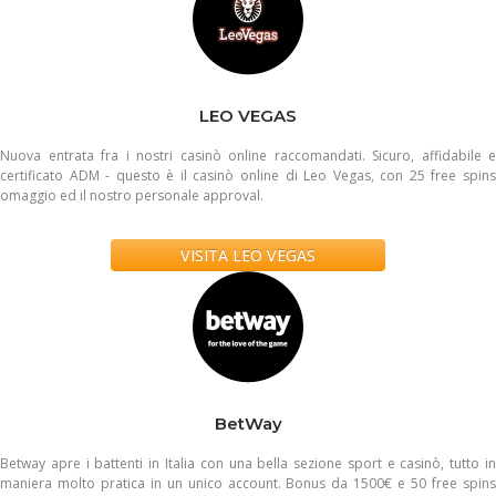
LEO VEGAS
Nuova entrata fra i nostri casinò online raccomandati. Sicuro, affidabile e
certificato ADM - questo è il casinò online di Leo Vegas, con 25 free spins
omaggio ed il nostro personale approval.
VISITA LEO VEGAS
BetWay
Betway apre i battenti in Italia con una bella sezione sport e casinò, tutto in
maniera molto pratica in un unico account. Bonus da 1500€ e 50 free spins