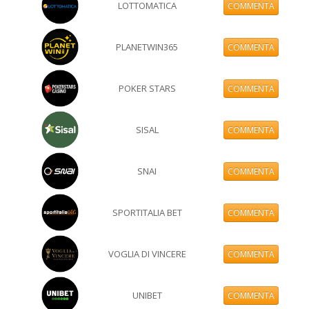
LOTTOMATICA
COMMENTA
PLANETWIN365
COMMENTA
POKER STARS
COMMENTA
SISAL
COMMENTA
SNAI
COMMENTA
SPORTITALIA BET
COMMENTA
VOGLIA DI VINCERE
COMMENTA
UNIBET
COMMENTA