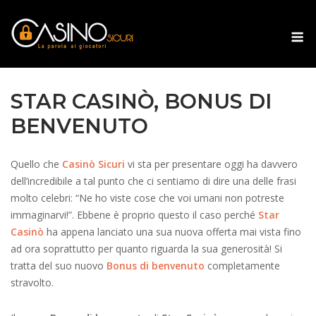
Skip
to
M
content
STAR CASINÒ, BONUS DI
BENVENUTO
Quello che
Casinò Sicuri
vi sta per presentare oggi ha davvero
dell’incredibile a tal punto che ci sentiamo di dire una delle frasi
molto celebri: “Ne ho viste cose che voi umani non potreste
immaginarvi!”. Ebbene è proprio questo il caso perché
Star
Casinò
ha appena lanciato una sua nuova offerta mai vista fino
ad ora soprattutto per quanto riguarda la sua generosità! Si
tratta del suo nuovo
Bonus di benvenuto
completamente
stravolto.