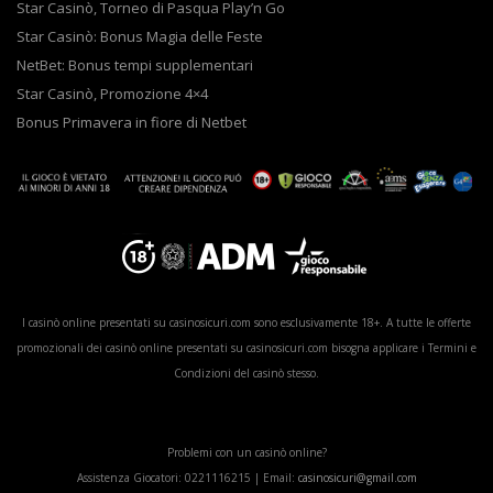
Star Casinò, Torneo di Pasqua Play’n Go
Star Casinò: Bonus Magia delle Feste
NetBet: Bonus tempi supplementari
Star Casinò, Promozione 4×4
Bonus Primavera in fiore di Netbet
I casinò online presentati su casinosicuri.com sono esclusivamente 18+. A tutte le offerte
promozionali dei casinò online presentati su casinosicuri.com bisogna applicare i Termini e
Condizioni del casinò stesso.
Problemi con un casinò online?
Assistenza Giocatori: 0221116215 | Email:
casinosicuri@gmail.com