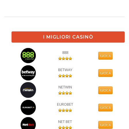
I MIGLIORI CASINÒ
888
GIOCA
BETWAY
GIOCA
NETWIN
GIOCA
EUROBET
GIOCA
NET BET
GIOCA