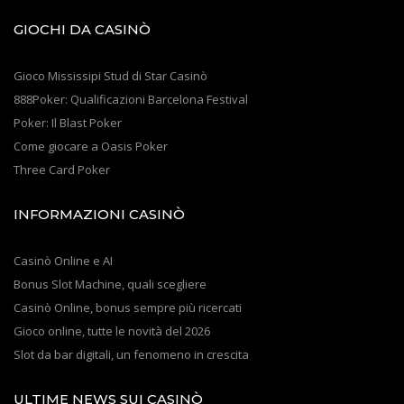
GIOCHI DA CASINÒ
Gioco Mississipi Stud di Star Casinò
888Poker: Qualificazioni Barcelona Festival
Poker: Il Blast Poker
Come giocare a Oasis Poker
Three Card Poker
INFORMAZIONI CASINÒ
Casinò Online e AI
Bonus Slot Machine, quali scegliere
Casinò Online, bonus sempre più ricercati
Gioco online, tutte le novità del 2026
Slot da bar digitali, un fenomeno in crescita
ULTIME NEWS SUI CASINÒ