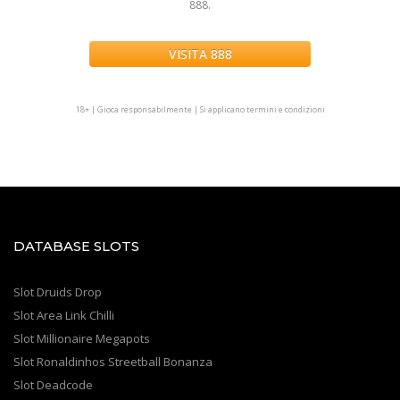
888.
VISITA 888
.
18+ | Gioca responsabilmente | Si applicano termini e condizioni
DATABASE SLOTS
Slot Druids Drop
Slot Area Link Chilli
Slot Millionaire Megapots
Slot Ronaldinhos Streetball Bonanza
Slot Deadcode