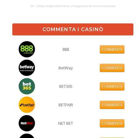
18+ | Gioca responsabilmente | Si applicano termini e condizioni
COMMENTA I CASINÒ
888
COMMENTA
BetWay
COMMENTA
BET365
COMMENTA
BETFAIR
COMMENTA
NET BET
COMMENTA