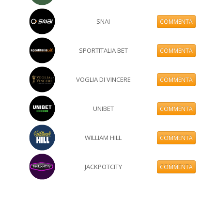
SNAI
COMMENTA
SPORTITALIA BET
COMMENTA
VOGLIA DI VINCERE
COMMENTA
UNIBET
COMMENTA
WILLIAM HILL
COMMENTA
JACKPOTCITY
COMMENTA