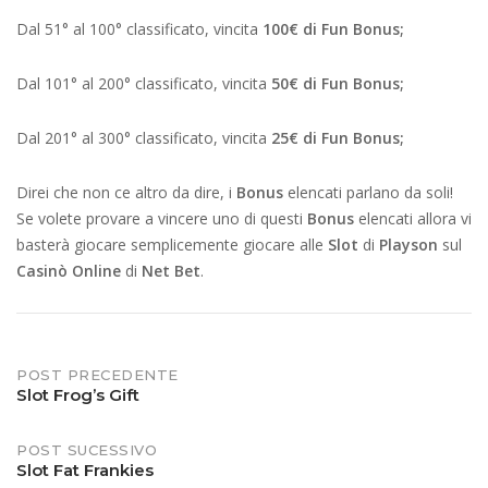
Dal 51° al 100° classificato, vincita
100€ di Fun Bonus;
Dal 101° al 200° classificato, vincita
50€ di Fun Bonus;
Dal 201° al 300° classificato, vincita
25€ di Fun Bonus;
Direi che non ce altro da dire, i
Bonus
elencati parlano da soli!
Se volete provare a vincere uno di questi
Bonus
elencati allora vi
basterà giocare semplicemente giocare alle
Slot
di
Playson
sul
Casinò Online
di
Net Bet
.
Post
POST PRECEDENTE
Slot Frog’s Gift
navigation
POST SUCESSIVO
Slot Fat Frankies