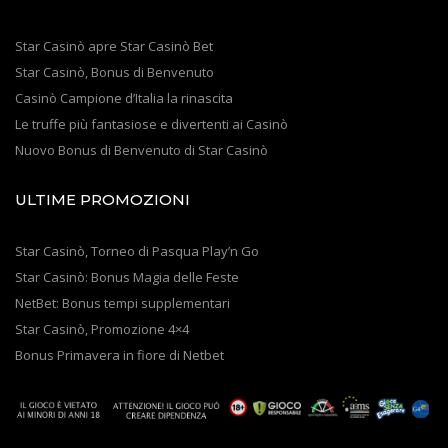
Star Casinò apre Star Casinò Bet
Star Casinò, Bonus di Benvenuto
Casinò Campione d’Italia la rinascita
Le truffe più fantasiose e divertenti ai Casinò
Nuovo Bonus di Benvenuto di Star Casinò
ULTIME PROMOZIONI
Star Casinò, Torneo di Pasqua Play’n Go
Star Casinò: Bonus Magia delle Feste
NetBet: Bonus tempi supplementari
Star Casinò, Promozione 4×4
Bonus Primavera in fiore di Netbet