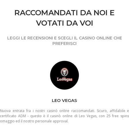
RACCOMANDATI DA NOI E
VOTATI DA VOI
LEGGI LE RECENSIONI E SCEGLI IL CASINO ONLINE CHE
PREFERISCI
LEO VEGAS
Nuova entrata fra i nostri casinò online raccomandati. Sicuro, affidabile e
certificato ADM - questo è il casinò online di Leo Vegas, con 25 free spins
omaggio ed il nostro personale approval.