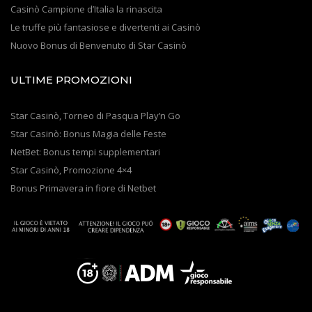
Casinò Campione d’Italia la rinascita
Le truffe più fantasiose e divertenti ai Casinò
Nuovo Bonus di Benvenuto di Star Casinò
ULTIME PROMOZIONI
Star Casinò, Torneo di Pasqua Play’n Go
Star Casinò: Bonus Magia delle Feste
NetBet: Bonus tempi supplementari
Star Casinò, Promozione 4×4
Bonus Primavera in fiore di Netbet