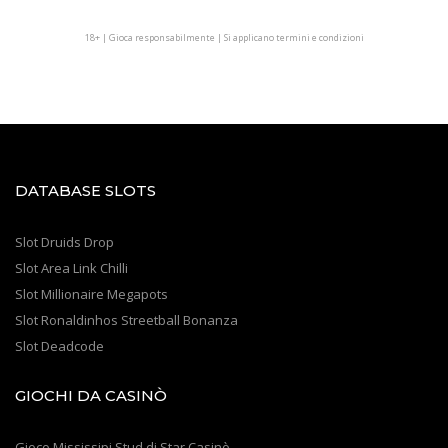
18+ | Gioca responsabilmente | Si applicano termini e condizioni
DATABASE SLOTS
Slot Druids Drop
Slot Area Link Chilli
Slot Millionaire Megapots
Slot Ronaldinhos Streetball Bonanza
Slot Deadcode
GIOCHI DA CASINÒ
Gioco Mississipi Stud di Star Casinò