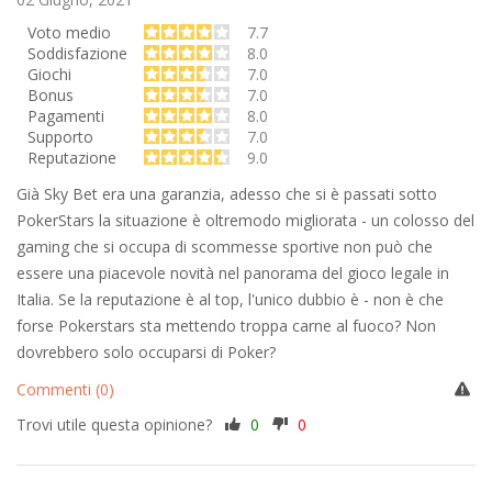
Voto medio
7.7
Soddisfazione
8.0
Giochi
7.0
Bonus
7.0
Pagamenti
8.0
Supporto
7.0
Reputazione
9.0
Già Sky Bet era una garanzia, adesso che si è passati sotto
PokerStars la situazione è oltremodo migliorata - un colosso del
gaming che si occupa di scommesse sportive non può che
essere una piacevole novità nel panorama del gioco legale in
Italia. Se la reputazione è al top, l'unico dubbio è - non è che
forse Pokerstars sta mettendo troppa carne al fuoco? Non
dovrebbero solo occuparsi di Poker?
Commenti (0)
Trovi utile questa opinione?
0
0