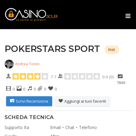
Skip
to
M
content
POKERSTARS SPORT
Hot
Andrea Tonini
7.7
0.0
(
0
)
7849
0
0
0
0
0
Scrivi Recensione
Aggiungi ai tuoi favoriti
SCHEDA TECNICA
Supporto Ita
Email
Chat
Telefono