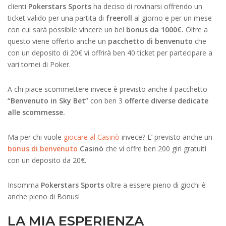
clienti
Pokerstars Sports
ha deciso di rovinarsi offrendo un
ticket valido per una partita di
freeroll
al giorno e per un mese
con cui sarà possibile vincere un bel
bonus da 1000€.
Oltre a
questo viene offerto anche un
pacchetto di benvenuto
che
con un deposito di 20€ vi offrirà ben 40 ticket per partecipare a
vari tornei di Poker.
A chi piace scommettere invece è previsto anche il pacchetto
“Benvenuto in Sky Bet”
con ben 3
offerte diverse dedicate
alle scommesse.
Ma per chi vuole
giocare al Casinò
invece? E’ previsto anche un
bonus di benvenuto
Casinò
che vi offre ben 200 giri gratuiti
con un deposito da 20€.
Insomma
Pokerstars Sports
oltre a essere pieno di giochi è
anche pieno di Bonus!
LA MIA ESPERIENZA