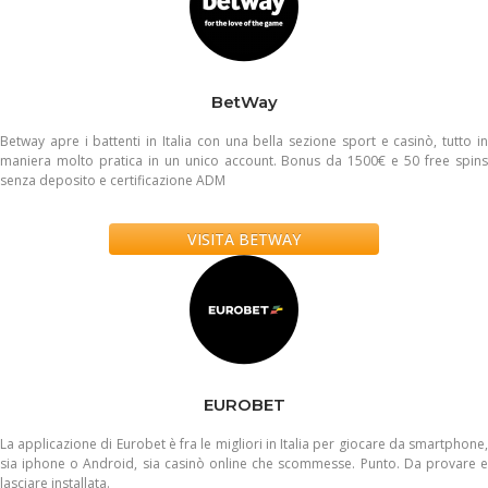
BetWay
Betway apre i battenti in Italia con una bella sezione sport e casinò, tutto in
maniera molto pratica in un unico account. Bonus da 1500€ e 50 free spins
senza deposito e certificazione ADM
VISITA BETWAY
EUROBET
La applicazione di Eurobet è fra le migliori in Italia per giocare da smartphone,
sia iphone o Android, sia casinò online che scommesse. Punto. Da provare e
lasciare installata.