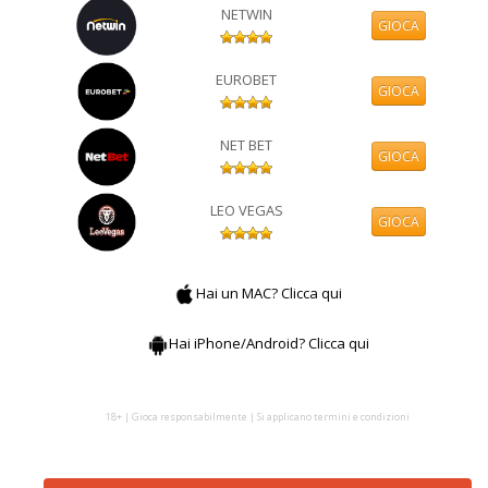
NETWIN
GIOCA
EUROBET
GIOCA
NET BET
GIOCA
LEO VEGAS
GIOCA
Hai un MAC? Clicca qui
Hai iPhone/Android? Clicca qui
18+ | Gioca responsabilmente | Si applicano termini e condizioni