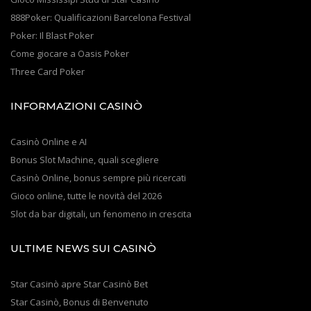
888Poker: Qualificazioni Barcelona Festival
Poker: Il Blast Poker
Come giocare a Oasis Poker
Three Card Poker
INFORMAZIONI CASINÒ
Casinò Online e AI
Bonus Slot Machine, quali scegliere
Casinò Online, bonus sempre più ricercati
Gioco online, tutte le novità del 2026
Slot da bar digitali, un fenomeno in crescita
ULTIME NEWS SUI CASINÒ
Star Casinò apre Star Casinò Bet
Star Casinò, Bonus di Benvenuto