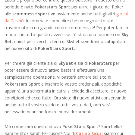
periodo è nato
Pokerstars Sport
per unire il gioco del Poker
alle
scommesse sportive
ovviamente anche tutti gli altri
giochi
da Casinò
. Insomma è come dire che un negozietto si è
trasformato in un grande centro commerciale! Per poter fare in
modo che tutto questo avvenisse c’è stata una fusione con
Sky
Bet
, quindi per i vecchi clienti di Skybet si vedranno catapultati
nel nuovo sito di
PokerStars Sport.
Per chi era già cliente sia di
SkyBet
e sia di
PokerStars
per
poter essere di nuovo attivo basterà effettuare una
semplicissima operazione. Vi basterà entrare sul sito di
Pokerstars Sport
e inserire le vostre credenziali, dopodiché
apparirà una schermata in cui vi si chiede di accettare le nuove
condizioni ed ecco fatto! Ora siete di nuovo attivi conservando
anche tutto il vostro saldo e tutti i vostri dati, non sarà
necessario neanche fornire nuovi documenti.
Ma come sarà questo nuovo
PokerStars Sport
? Sarà bello?
Sarà brutto? Sarah Ferguson? Noi di
Casinò Sicuri
siamo qui