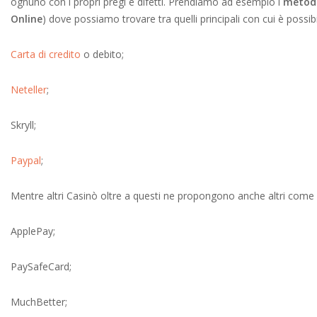
ognuno con i propri pregi e difetti. Prendiamo ad esempio i
metod
Online
) dove possiamo trovare tra quelli principali con cui è possib
Carta di credito
o debito;
Neteller
;
Skryll;
Paypal
;
Mentre altri Casinò oltre a questi ne propongono anche altri come
ApplePay;
PaySafeCard;
MuchBetter;