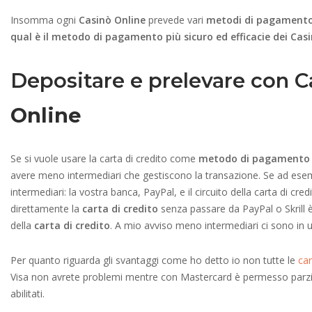
Insomma ogni
Casinò Online
prevede vari
metodi di pagament
qual è il metodo di pagamento più sicuro ed efficacie dei Cas
Depositare e prelevare con Ca
Online
Se si vuole usare la carta di credito come
metodo di pagamento
avere meno intermediari che gestiscono la transazione. Se ad ese
intermediari: la vostra banca, PayPal, e il circuito della carta di c
direttamente la
carta di credito
senza passare da PayPal o Skrill è 
della
carta di credito
. A mio avviso meno intermediari ci sono in 
Per quanto riguarda gli svantaggi come ho detto io non tutte le
car
Visa non avrete problemi mentre con Mastercard è permesso parzia
abilitati.