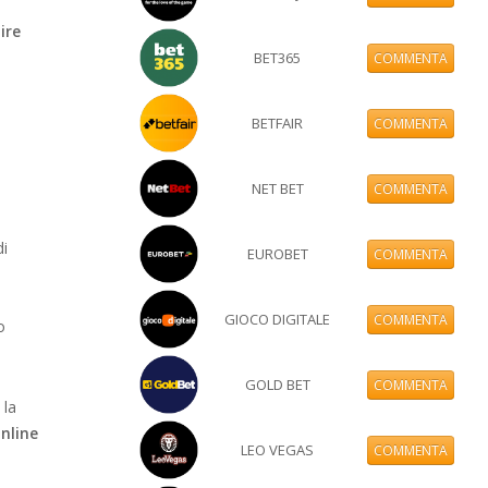
ire
BET365
COMMENTA
BETFAIR
COMMENTA
NET BET
COMMENTA
di
EUROBET
COMMENTA
GIOCO DIGITALE
COMMENTA
o
GOLD BET
COMMENTA
 la
nline
LEO VEGAS
COMMENTA