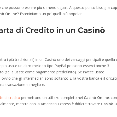
o
che possono essere più o meno uguali. A questo punto bisogna
cap
inò Online?
Esaminiamo un po’ quelli più popolari.
rta di Credito in un
Casinò
(tra i più tradizionali) in un Casinò uno dei vantaggi principali è quella 
mpio usate un altro metodo tipo PayPal possono esserci anche 3
redito (se la usate come pagamento predefinito). Se invece usate
ovvio che gli intermediari sono soltanto 2: la vostra banca e il circuit
una transazione e meglio è.
te di credito
permettono un utilizzo completo nei
Casinò Online
: con
lmente, mentre con la American Express è difficile trovare
Casinò O