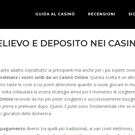
GUIDA AL CASINÒ
RECENSIONI
SI
ELIEVO E DEPOSITO NEI CASI
nte adatto soprattutto ai principianti ma anche per i più esperti ovv
elevare i vostri soldi da un Casinò Online
. Questa scelta è un altr
 sono tante le cose a cui porre attenzione quando si vuole giocare in m
volta collaudata la vostra strategia arriva poi il momento di scegliere
Online
recensiti da noi per poter scegliere) e successivamente bisog
e prima e prelevare dopo. Questi 3 punti sono fondamentale che se no
o giocatori della domenica.
i pagamento
diversi: tra quelli più tradizionali, ai vari conti elettronici,