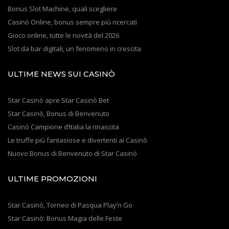
Bonus Slot Machine, quali scegliere
Casinò Online, bonus sempre più ricercati
Gioco online, tutte le novità del 2026
Slot da bar digitali, un fenomeno in crescita
ULTIME NEWS SUI CASINÒ
Star Casinò apre Star Casinò Bet
Star Casinò, Bonus di Benvenuto
Casinò Campione d’Italia la rinascita
Le truffe più fantasiose e divertenti ai Casinò
Nuovo Bonus di Benvenuto di Star Casinò
ULTIME PROMOZIONI
Star Casinò, Torneo di Pasqua Play’n Go
Star Casinò: Bonus Magia delle Feste