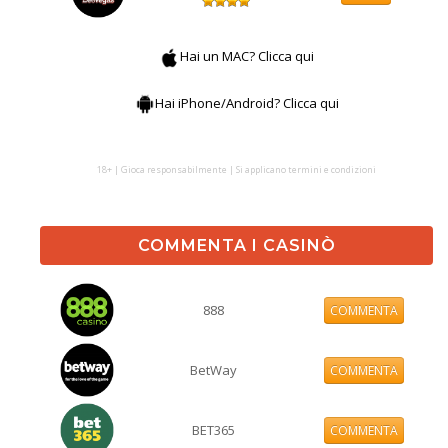
Hai un MAC? Clicca qui
Hai iPhone/Android? Clicca qui
18+ | Gioca responsabilmente | Si applicano termini e condizioni
COMMENTA I CASINÒ
888
COMMENTA
BetWay
COMMENTA
BET365
COMMENTA