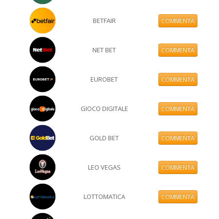
BETFAIR
COMMENTA
NET BET
COMMENTA
EUROBET
COMMENTA
GIOCO DIGITALE
COMMENTA
GOLD BET
COMMENTA
LEO VEGAS
COMMENTA
LOTTOMATICA
COMMENTA