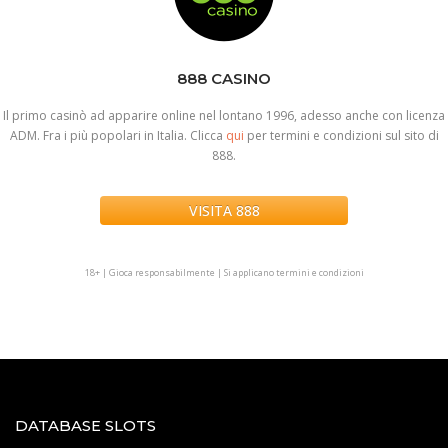
888 CASINO
Il primo casinò ad apparire online nel lontano 1996, adesso anche con licenza
ADM. Fra i più popolari in Italia. Clicca
qui
per termini e condizioni sul sito di
888.
VISITA 888
.
18+ | Gioca responsabilmente | Si applicano termini e condizioni
DATABASE SLOTS