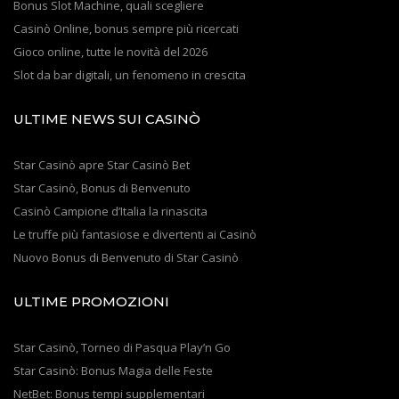
Bonus Slot Machine, quali scegliere
Casinò Online, bonus sempre più ricercati
Gioco online, tutte le novità del 2026
Slot da bar digitali, un fenomeno in crescita
ULTIME NEWS SUI CASINÒ
Star Casinò apre Star Casinò Bet
Star Casinò, Bonus di Benvenuto
Casinò Campione d’Italia la rinascita
Le truffe più fantasiose e divertenti ai Casinò
Nuovo Bonus di Benvenuto di Star Casinò
ULTIME PROMOZIONI
Star Casinò, Torneo di Pasqua Play’n Go
Star Casinò: Bonus Magia delle Feste
NetBet: Bonus tempi supplementari