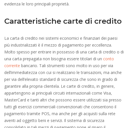
evidenza le loro principali proprietà.
Caratteristiche carte di credito
La carta di credito nei sistemi economici e finanziari dei paesi
più industrializzati è il mezzo di pagamento per eccellenza.
Molto spesso per entrare in possesso di una carta di credito o di
una carta prepagata non bisogna essere titolari di un
conto
corrente
bancario. Tali strumenti sono molto in uso per via
dell’immediatezza con cui si realizzano le transazioni, ma anche
per via dell’elevato standard di sicurezza che sono in grado di
garantire alla propria clientela. Le carte di credito, in genere,
appartengono ai principali circuiti internazionali come Visa,
MasterCard e tanti altri che possono essere utilizzati sia presso
tutti gli esercizi commerciali convenzionati che consentono il
pagamento tramite POS, ma anche per gli acquisti sulla rete
aventi ad oggetto beni e servizi. Il sistema di sicurezza
consolidato in tali mezzi di pagamento pone al riparo il