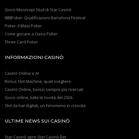
Gioco Mississipi Stud di Star Casinò
888Poker: Qualificazioni Barcelona Festival
Poker: Il Blast Poker
Come giocare a Oasis Poker
Three Card Poker
INFORMAZIONI CASINÒ
Casinò Online e AI
Bonus Slot Machine, quali scegliere
Casinò Online, bonus sempre più ricercati
Gioco online, tutte le novità del 2026
Slot da bar digitali, un fenomeno in crescita
ULTIME NEWS SUI CASINÒ
Star Casinò apre Star Casinò Bet