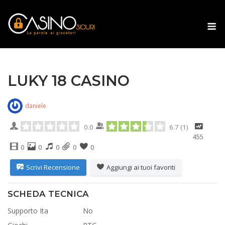
Skip
to
M
content
LUKY 18 CASINO
daniele
0.0
6.7
(
1
)
455
0
0
0
0
0
Scrivi Recensione
Aggiungi ai tuoi favoriti
SCHEDA TECNICA
Supporto Ita
No