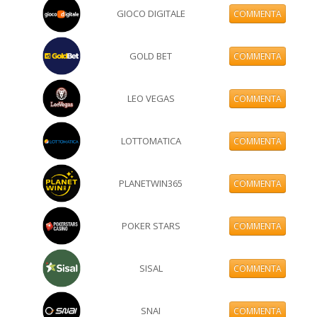
GIOCO DIGITALE
COMMENTA
GOLD BET
COMMENTA
LEO VEGAS
COMMENTA
LOTTOMATICA
COMMENTA
PLANETWIN365
COMMENTA
POKER STARS
COMMENTA
SISAL
COMMENTA
SNAI
COMMENTA