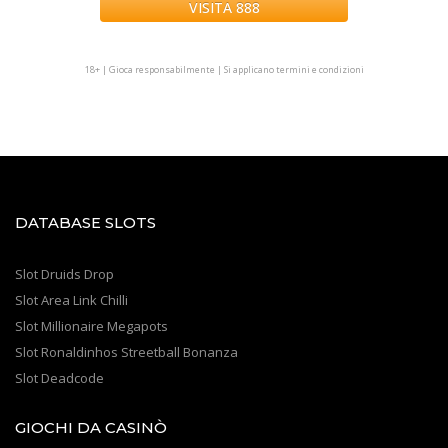
VISITA 888
.
18+ | Gioca responsabilmente | Si applicano termini e condizioni
DATABASE SLOTS
Slot Druids Drop
Slot Area Link Chilli
Slot Millionaire Megapots
Slot Ronaldinhos Streetball Bonanza
Slot Deadcode
GIOCHI DA CASINÒ