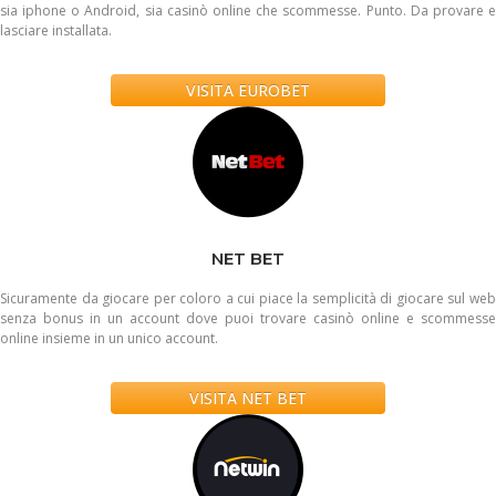
sia iphone o Android, sia casinò online che scommesse. Punto. Da provare e
lasciare installata.
VISITA EUROBET
NET BET
Sicuramente da giocare per coloro a cui piace la semplicità di giocare sul web
senza bonus in un account dove puoi trovare casinò online e scommesse
online insieme in un unico account.
VISITA NET BET