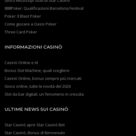
Gioco Mississipi Stud di Star Casinò
888Poker: Qualificazioni Barcelona Festival
Poker: Il Blast Poker
Come giocare a Oasis Poker
Three Card Poker
INFORMAZIONI CASINÒ
Casinò Online e AI
Bonus Slot Machine, quali scegliere
Casinò Online, bonus sempre più ricercati
Gioco online, tutte le novità del 2026
Slot da bar digitali, un fenomeno in crescita
ULTIME NEWS SUI CASINÒ
Star Casinò apre Star Casinò Bet
Star Casinò, Bonus di Benvenuto