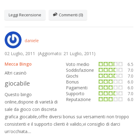
Leggi Recensione
Commenti (0)
daniele
02 Luglio, 2011
(Aggiornato: 21 Luglio, 2011)
Mecca Bingo
Voto medio
6.5
Soddisfazione
7.0
Altri casinò
Giochi
7.0
Bonus
6.0
giocabile
Pagamenti
6.0
Supporto
7.0
Questo bingo
Reputazione
6.0
online,dispone di varietà di
sale da gioco con discreta
grafica giocabile,offre diversi bonus sui versamenti non troppo
consistenti e il supporto clienti è valido,vi consiglio di darci
un'occhiata....