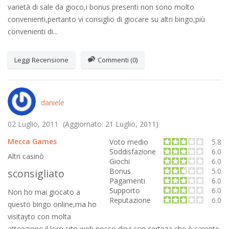
varietà di sale da gioco,i bonus presenti non sono molto
convenienti,pertanto vi consiglio di giocare su altri bingo,più
convenienti di...
Leggi Recensione
Commenti (0)
daniele
02 Luglio, 2011
(Aggiornato: 21 Luglio, 2011)
Mecca Games
Voto medio
5.8
Soddisfazione
6.0
Altri casinò
Giochi
6.0
Bonus
5.0
sconsigliato
Pagamenti
6.0
Supporto
6.0
Non ho mai giocato a
Reputazione
6.0
questo bingo online,ma ho
visitayto con molta
attenzione il loro sito web,posso dirvi con certeza che è carente