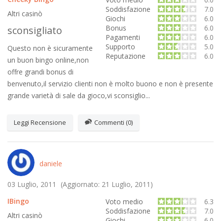
Soddisfazione
7.0
Altri casinò
Giochi
6.0
Bonus
6.0
sconsigliato
Pagamenti
6.0
Supporto
5.0
Questo non è sicuramente
Reputazione
6.0
un buon bingo online,non
offre grandi bonus di
benvenuto,il servizio clienti non è molto buono e non è presente
grande varietà di sale da gioco,vi sconsiglio...
Leggi Recensione
Commenti (0)
daniele
03 Luglio, 2011
(Aggiornato: 21 Luglio, 2011)
IBingo
Voto medio
6.3
Soddisfazione
7.0
Altri casinò
Giochi
6.0