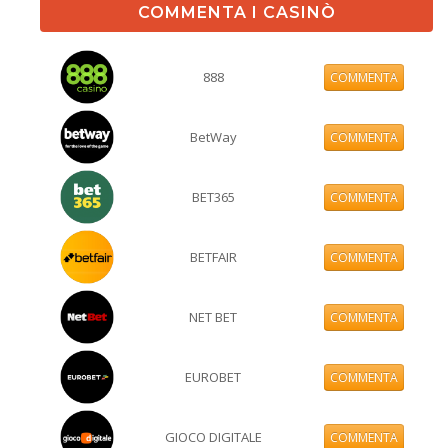
COMMENTA I CASINÒ
888
COMMENTA
BetWay
COMMENTA
BET365
COMMENTA
BETFAIR
COMMENTA
NET BET
COMMENTA
EUROBET
COMMENTA
GIOCO DIGITALE
COMMENTA