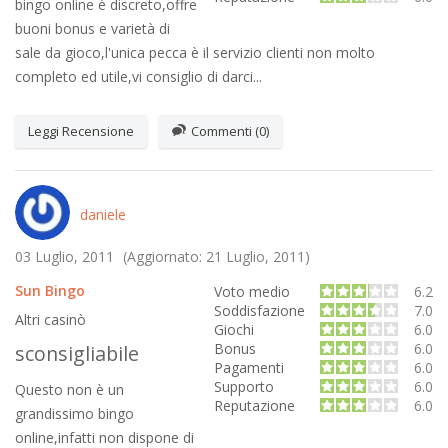
bingo online è discreto,offre
buoni bonus e varietà di
sale da gioco,l'unica pecca è il servizio clienti non molto
completo ed utile,vi consiglio di darci...
Leggi Recensione
Commenti (0)
daniele
03 Luglio, 2011
(Aggiornato: 21 Luglio, 2011)
Sun Bingo
Voto medio
6.2
Soddisfazione
7.0
Altri casinò
Giochi
6.0
Bonus
6.0
sconsigliabile
Pagamenti
6.0
Supporto
6.0
Questo non è un
Reputazione
6.0
grandissimo bingo
online,infatti non dispone di