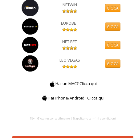
NETWIN
GIOCA
EUROBET
GIOCA
NET BET
GIOCA
LEO VEGAS
GIOCA
Hai un MAC? Clicca qui
Hai iPhone/Android? Clicca qui
18+ | Gioca responsabilmente | Si applicano termini e condizioni