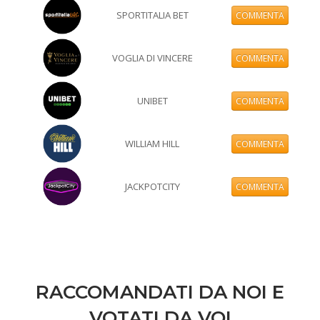
SPORTITALIA BET
COMMENTA
VOGLIA DI VINCERE
COMMENTA
UNIBET
COMMENTA
WILLIAM HILL
COMMENTA
JACKPOTCITY
COMMENTA
RACCOMANDATI DA NOI E
VOTATI DA VOI