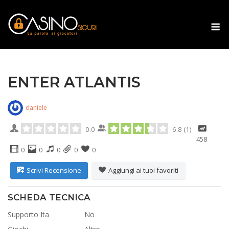
Skip
to
M
content
ENTER ATLANTIS
daniele
0.0
6.8
(
1
)
458
0
0
0
0
0
Scrivi Recensione
Aggiungi ai tuoi favoriti
SCHEDA TECNICA
Supporto Ita
No