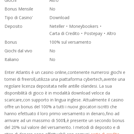
Giochi
Altro
Bonus Mensile
No
Tipo di Casino'
Download
Deposito
Neteller
Moneybookers
Carta di Credito
Postepay
Altro
Bonus
100% sul versamento
Giochi dal vivo
No
Italiano
No
Enter Atlantis è un casino online,contenente numerosi giochi e
tornei di freeroll,utilizza una piattaforma cybertech,avente una
regolare licenza depositata nelle antille olandesi. La sua
disponibilità di gioco è in modalità download veloce da
scaricare,con supporto in lingua inglese. Attualmente il casino
offre un bonus del 100% a tutti i nuovi giocatori iscritti che
hanno efettuato il loro primo versamento in denaro,fino ad
arrivare ad un massimo di 500$,è presente un secondo bonus
del 20% sul valore del versamento. I metodi di deposito e di