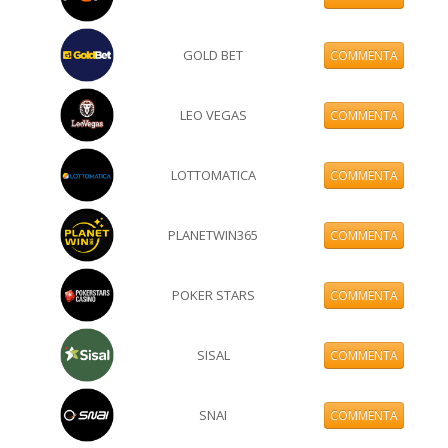
GOLD BET
COMMENTA
LEO VEGAS
COMMENTA
LOTTOMATICA
COMMENTA
PLANETWIN365
COMMENTA
POKER STARS
COMMENTA
SISAL
COMMENTA
SNAI
COMMENTA