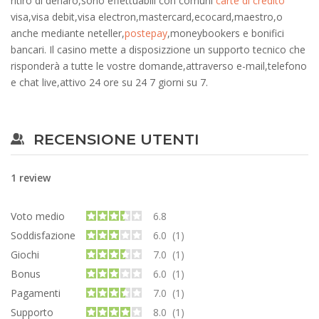
ritiro di denaro,sono effettuabili con comuni
carte di credito
visa,visa debit,visa electron,mastercard,ecocard,maestro,o
anche mediante neteller,
postepay
,moneybookers e bonifici
bancari. Il casino mette a disposizzione un supporto tecnico che
risponderà a tutte le vostre domande,attraverso e-mail,telefono
e chat live,attivo 24 ore su 24 7 giorni su 7.
RECENSIONE UTENTI
1
review
Voto medio
6.8
Soddisfazione
6.0
(1)
Giochi
7.0
(1)
Bonus
6.0
(1)
Pagamenti
7.0
(1)
Supporto
8.0
(1)