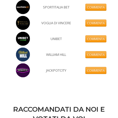
SPORTITALIA BET
COMMENTA
VOGLIA DI VINCERE
COMMENTA
UNIBET
COMMENTA
WILLIAM HILL
COMMENTA
JACKPOTCITY
COMMENTA
RACCOMANDATI DA NOI E