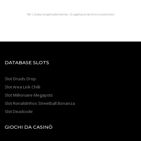
.
18+ | Gioca responsabilmente | Si applicano termini e condizioni
DATABASE SLOTS
Slot Druids Drop
Slot Area Link Chilli
Slot Millionaire Megapots
Slot Ronaldinhos Streetball Bonanza
Slot Deadcode
GIOCHI DA CASINÒ