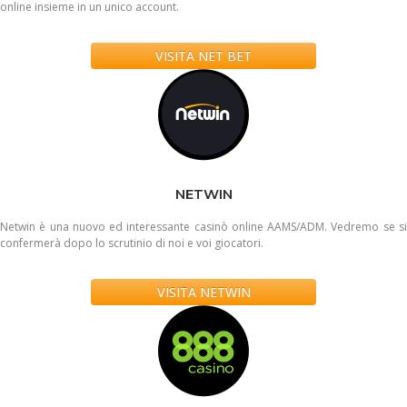
online insieme in un unico account.
VISITA NET BET
NETWIN
Netwin è una nuovo ed interessante casinò online AAMS/ADM. Vedremo se si
confermerà dopo lo scrutinio di noi e voi giocatori.
VISITA NETWIN