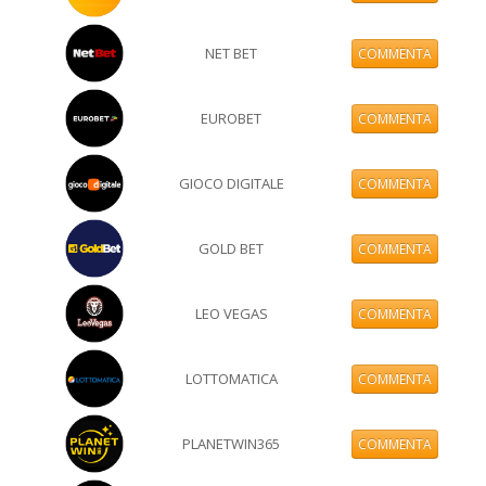
NET BET
COMMENTA
EUROBET
COMMENTA
GIOCO DIGITALE
COMMENTA
GOLD BET
COMMENTA
LEO VEGAS
COMMENTA
LOTTOMATICA
COMMENTA
PLANETWIN365
COMMENTA