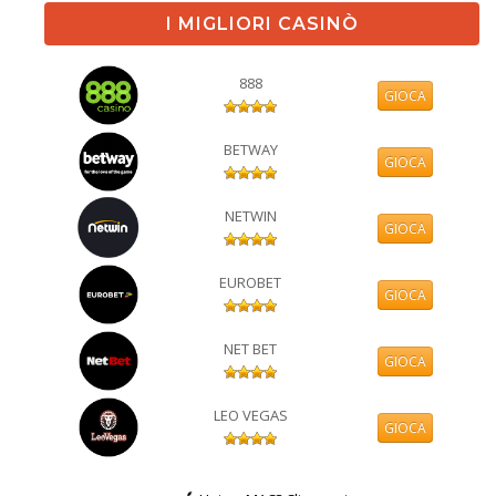
I MIGLIORI CASINÒ
888
GIOCA
BETWAY
GIOCA
NETWIN
GIOCA
EUROBET
GIOCA
NET BET
GIOCA
LEO VEGAS
GIOCA