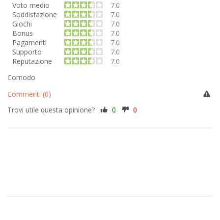
Voto medio
7.0
Soddisfazione
7.0
Giochi
7.0
Bonus
7.0
Pagamenti
7.0
Supporto
7.0
Reputazione
7.0
Comodo
Commenti (0)
Trovi utile questa opinione?
0
0