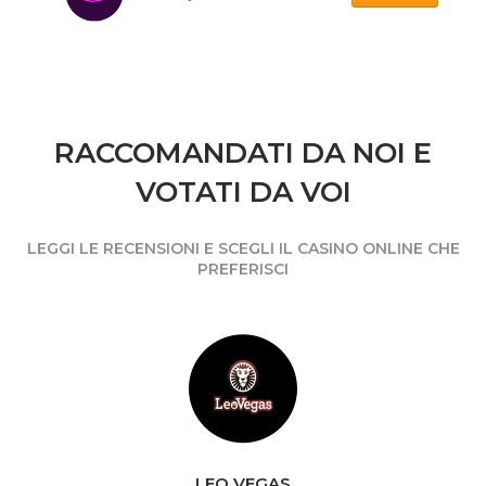
RACCOMANDATI DA NOI E
VOTATI DA VOI
LEGGI LE RECENSIONI E SCEGLI IL CASINO ONLINE CHE
PREFERISCI
LEO VEGAS