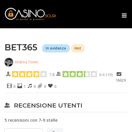
Skip
to
M
content
BET365
In evidenza
Hot
Andrea Tonini
7.8
6.6
(
10
)
16629
0
1
0
0
0
RECENSIONE UTENTI
5 recensioni con 7-9 stelle