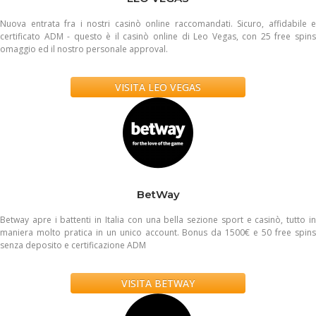
Nuova entrata fra i nostri casinò online raccomandati. Sicuro, affidabile e
certificato ADM - questo è il casinò online di Leo Vegas, con 25 free spins
omaggio ed il nostro personale approval.
VISITA LEO VEGAS
BetWay
Betway apre i battenti in Italia con una bella sezione sport e casinò, tutto in
maniera molto pratica in un unico account. Bonus da 1500€ e 50 free spins
senza deposito e certificazione ADM
VISITA BETWAY