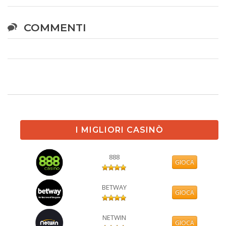
COMMENTI
I MIGLIORI CASINÒ
888
GIOCA
BETWAY
GIOCA
NETWIN
GIOCA