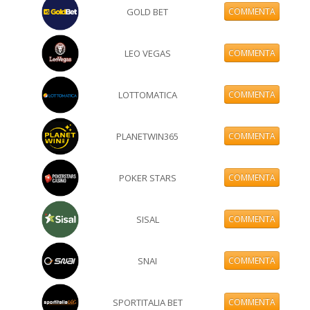
GOLD BET
COMMENTA
LEO VEGAS
COMMENTA
LOTTOMATICA
COMMENTA
PLANETWIN365
COMMENTA
POKER STARS
COMMENTA
SISAL
COMMENTA
SNAI
COMMENTA
SPORTITALIA BET
COMMENTA