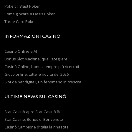
Poker: Il Blast Poker
Come giocare a Oasis Poker
Three Card Poker
INFORMAZIONI CASINÒ
Casinò Online e AI
Bonus Slot Machine, quali scegliere
Casinò Online, bonus sempre più ricercati
Gioco online, tutte le novità del 2026
Slot da bar digitali, un fenomeno in crescita
ULTIME NEWS SUI CASINÒ
Star Casinò apre Star Casinò Bet
Star Casinò, Bonus di Benvenuto
Casinò Campione d’Italia la rinascita