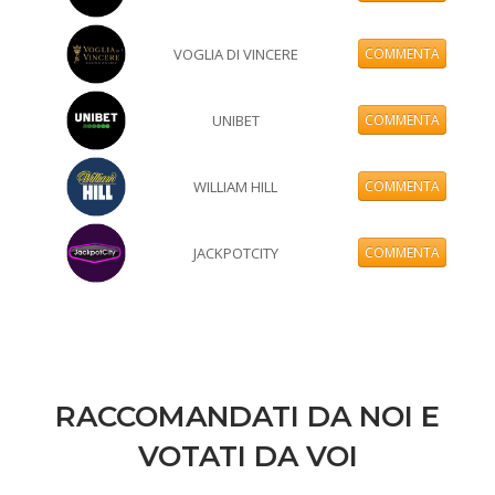
VOGLIA DI VINCERE
COMMENTA
UNIBET
COMMENTA
WILLIAM HILL
COMMENTA
JACKPOTCITY
COMMENTA
RACCOMANDATI DA NOI E
VOTATI DA VOI