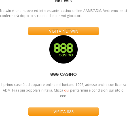
NETWIN
Netwin è una nuovo ed interessante casinò online AAMS/ADM. Vedremo se si
confermerà dopo lo scrutinio di noi e voi giocatori.
VISITA NETWIN
888 CASINO
Il primo casinò ad apparire online nel lontano 1996, adesso anche con licenza
ADM. Fra i più popolari in Italia. Clicca
qui
per termini e condizioni sul sito di
888.
VISITA 888
.