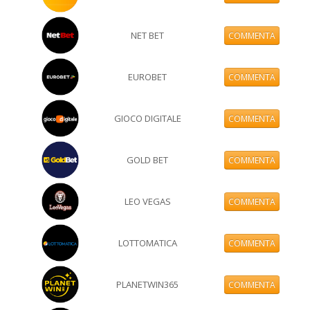
NET BET
COMMENTA
EUROBET
COMMENTA
GIOCO DIGITALE
COMMENTA
GOLD BET
COMMENTA
LEO VEGAS
COMMENTA
LOTTOMATICA
COMMENTA
PLANETWIN365
COMMENTA