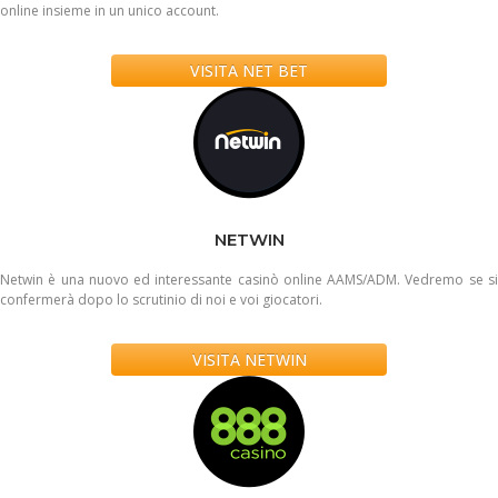
online insieme in un unico account.
VISITA NET BET
NETWIN
Netwin è una nuovo ed interessante casinò online AAMS/ADM. Vedremo se si
confermerà dopo lo scrutinio di noi e voi giocatori.
VISITA NETWIN