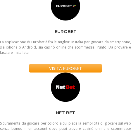
EUROBET
La applicazione di Eurobet è fra le migliori in Italia per giocare da smartphone,
sia iphone o Android, sia casinò online che scommesse. Punto. Da provare e
lasciare installata.
VISITA EUROBET
NET BET
Sicuramente da giocare per coloro a cui piace la semplicità di giocare sul web
senza bonus in un account dove puoi trovare casinò online e scommesse