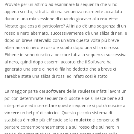
Provate per un attimo ad esaminare la sequenza che vi ho
appena scritto, si tratta di una sequenza realmente accaduta
durante una mia sessione di quando giocavo alla
roulette
.
Notate qualcosa di particolare? All’inizio c’è una sequenza di un
rosso e nero alternato, successivamente c’è una sfilza di neri, e
dopo un breve intervallo con un’altra questa volta più breve
alternanza di nero e rosso e subito dopo una sfilza di rosso.
Ebbene io sono riuscito a beccare tutta la sequenza successiva
al nero, quindi dopo essermi accorto che il Software ha
generato una serie di neri di fila ho dedotto che a breve ci
sarebbe stata una sfilza di rossi ed infatti così è stato.
La maggior parte dei
software della roulette
infatti lavora un
po’ con determinate sequenze di uscite e se si riesce bene ad
interpretare ed intercettare queste sequenze si potrà riuscire a
vincere
un bel po’ di spiccioli. Questo piccolo sistema di
statistica è molto più efficacie se la
roulette
ci consente di
puntare contemporaneamente sia sul rosso che sul nero in