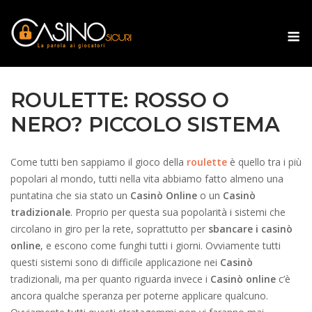
Skip
to
M
content
ROULETTE: ROSSO O
NERO? PICCOLO SISTEMA
Come tutti ben sappiamo il gioco della
roulette
è quello tra i più
popolari al mondo, tutti nella vita abbiamo fatto almeno una
puntatina che sia stato un
Casinò Online
o un
Casinò
tradizionale
. Proprio per questa sua popolarità i sistemi che
circolano in giro per la rete, soprattutto per
sbancare i casinò
online
, e escono come funghi tutti i giorni. Ovviamente tutti
questi sistemi sono di difficile applicazione nei
Casinò
tradizionali, ma per quanto riguarda invece i
Casinò online
c’è
ancora qualche speranza per poterne applicare qualcuno.