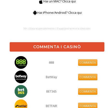
Hai un MAC? Clicca qui
Hai iPhone/Android? Clicca qui
18+ | Gioca responsabilmente | Si applicano termini e condizioni
COMMENTA I CASINÒ
888
COMMENTA
BetWay
COMMENTA
BET365
COMMENTA
BETFAIR
COMMENTA