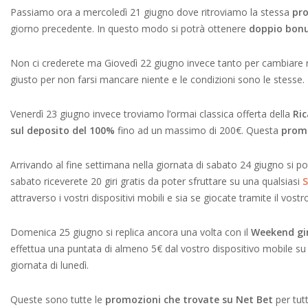
Passiamo ora a mercoledì 21 giugno dove ritroviamo la stessa
pr
giorno precedente. In questo modo si potrà ottenere
doppio bon
Non ci crederete ma Giovedì 22 giugno invece tanto per cambiare 
giusto per non farsi mancare niente e le condizioni sono le stesse.
Venerdì 23 giugno invece troviamo l’ormai classica offerta della
Ric
sul deposito del 100%
fino ad un massimo di 200€. Questa
prom
Arrivando al fine settimana nella giornata di sabato 24 giugno si po
sabato riceverete 20 giri gratis da poter sfruttare su una qualsiasi
S
attraverso i vostri dispositivi mobili e sia se giocate tramite il vostr
Domenica 25 giugno si replica ancora una volta con il
Weekend gir
effettua una puntata di almeno 5€ dal vostro dispositivo mobile su un
giornata di lunedì.
Queste sono tutte le
promozioni che trovate su Net Bet
per tut