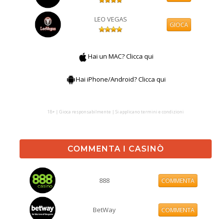
LEO VEGAS
GIOCA
Hai un MAC? Clicca qui
Hai iPhone/Android? Clicca qui
18+ | Gioca responsabilmente | Si applicano termini e condizioni
COMMENTA I CASINÒ
888
COMMENTA
BetWay
COMMENTA