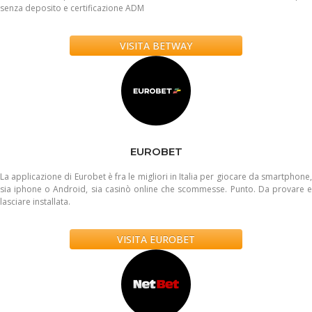
senza deposito e certificazione ADM
VISITA BETWAY
EUROBET
La applicazione di Eurobet è fra le migliori in Italia per giocare da smartphone,
sia iphone o Android, sia casinò online che scommesse. Punto. Da provare e
lasciare installata.
VISITA EUROBET