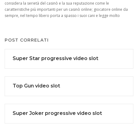
considera la serietà del casinò e la sua reputazione come le
caratteristiche più importanti per un casinò online; giocatore online da
sempre, nel tempo libero porta a spasso i suoi cani e legge molto
POST CORRELATI
Super Star progressive video slot
Top Gun video slot
Super Joker progressive video slot