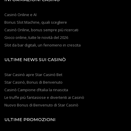
Casinò Online e AI
Bonus Slot Machine, quali scegliere
Casinò Online, bonus sempre più ricercati
Gioco online, tutte le novità del 2026
Slot da bar digitali, un fenomeno in crescita
ULTIME NEWS SUI CASINÒ
Star Casinò apre Star Casinò Bet
Star Casinò, Bonus di Benvenuto
Casinò Campione d’Italia la rinascita
Le truffe più fantasiose e divertenti ai Casinò
Nuovo Bonus di Benvenuto di Star Casinò
ULTIME PROMOZIONI