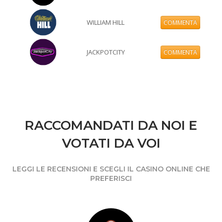
WILLIAM HILL
COMMENTA
JACKPOTCITY
COMMENTA
RACCOMANDATI DA NOI E
VOTATI DA VOI
LEGGI LE RECENSIONI E SCEGLI IL CASINO ONLINE CHE
PREFERISCI