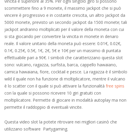
vincita è superiore al 35%. Per ogni singolo giro si possono
scommettere fino a 9 monete, il massimo jackpot che si può
vincere è progressivo e in costante crescita, un altro jackpot da
5000 monete, previsto un secondo jackpot da 1500 monete; tali
jackpot andranno moltiplicati per il valore della moneta con cui
si sta giocando per convertire la vincita in monete in denaro
reale. Il valore unitario della moneta può essere: 0.01€, 0.02€,
0.1€, 0.25€, 0.5€, 1€, 2€, 5€ e 10€ per un massimo di puntata
effettuabile pari a 90€. I simboli che caratterizzano questa slot
sono: vulcano, ragazza, surfista, barca, cappello hawaiano,
camica hawaiana, fiore, cocktail e pesce. La ragazza è il simbolo
wild il quale non ha funzione di moltiplicatore, mentre il vulcano
è lo scatter con il quale si può attivare la funzionalità
free spins
con la quale si possono ricevere 10 giri gratuiti con
moltiplicatore. Permette di giocare in modalità autoplay ma non
permette il raddoppio di eventuali vincite.
Questa video slot la potete ritrovare nei migliori casinò che
utilizzano software Partygaming.