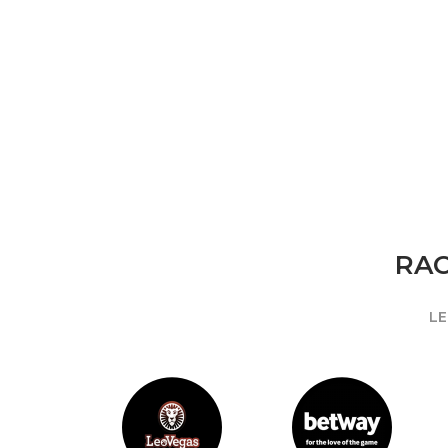
RAC
LE