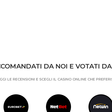
COMANDATI DA NOI E VOTATI DA
GGI LE RECENSIONI E SCEGLI IL CASINO ONLINE CHE PREFERI