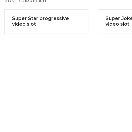
POST CORRELATI
Super Star progressive
Super Joke
video slot
video slot