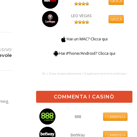
GIOCA
LEO VEGAS
GIOCA
Hai un MAC? Clicca qui
SSIVO
Hai iPhone/Android? Clicca qui
evole
18+ | Gioca responsabilmente | Si applicano termini e condizioni
COMMENTA I CASINÒ
aming,
888
COMMENTA
BetWay
COMMENTA