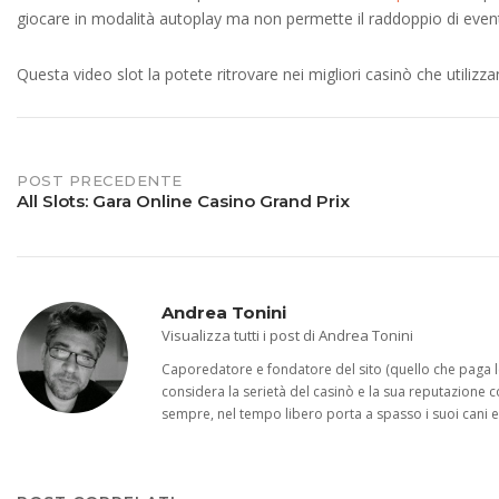
giocare in modalità autoplay ma non permette il raddoppio di event
Questa video slot la potete ritrovare nei migliori casinò che utiliz
Post
POST PRECEDENTE
All Slots: Gara Online Casino Grand Prix
navigation
Andrea Tonini
Visualizza tutti i post di Andrea Tonini
Caporedatore e fondatore del sito (quello che paga le
considera la serietà del casinò e la sua reputazione c
sempre, nel tempo libero porta a spasso i suoi cani 