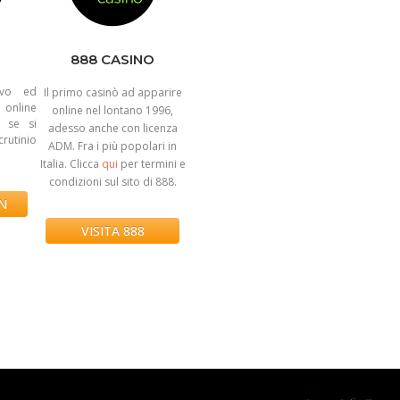
888 CASINO
ovo ed
Il primo casinò ad apparire
 online
online nel lontano 1996,
 se si
adesso anche con licenza
rutinio
ADM. Fra i più popolari in
Italia. Clicca
qui
per termini e
condizioni sul sito di 888.
N
VISITA 888