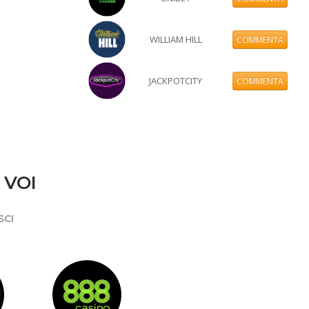
WILLIAM HILL
COMMENTA
JACKPOTCITY
COMMENTA
 VOI
SCI