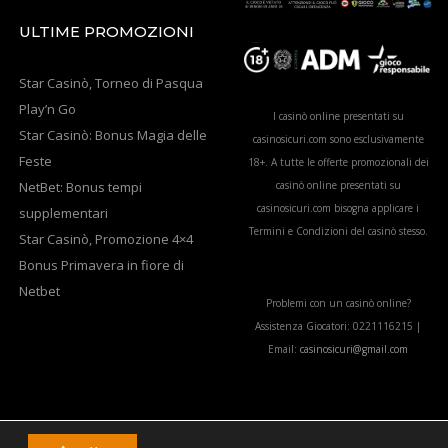
ULTIME PROMOZIONI
Star Casinò, Torneo di Pasqua
Play’n Go
I casinò online presentati su
Star Casinò: Bonus Magia delle
casinosicuri.com sono esclusivamente
Feste
18+. A tutte le offerte promozionali dei
casinò online presentati su
NetBet: Bonus tempi
casinosicuri.com bisogna applicare i
supplementari
Termini e Condizioni del casinò stesso.
Star Casinò, Promozione 4×4
Bonus Primavera in fiore di
Netbet
Problemi con un casinò online?
Assistenza Giocatori: 0221116215 |
Email:
casinosicuri@gmail.com