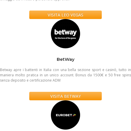
VISITA LEO VEGAS
BetWay
Betway apre i battenti in Italia con una bella sezione sport e casinò, tutto in
maniera molto pratica in un unico account. Bonus da 1500€ e 50 free spins
senza deposito e certificazione ADM
VISITA BETWAY