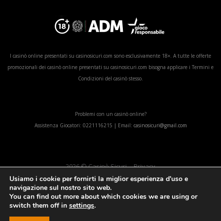
I casinò online presentati su casinosicuri.com sono esclusivamente 18+. A tutte le offerte
promozionali dei casinò online presentati su casinosicuri.com bisogna applicare i Termini e
Condizioni del casinò stesso.
Problemi con un casinò online?
Assistenza Giocatori: 0221116215 | Email:
casinosicuri@gmail.com
2026 © Casinò Sicuri
Privacy
Usiamo i cookie per fornirti la miglior esperienza d'uso e
Chi siamo
FAQs
Regolamento
Disclaimer
Sitemap
navigazione sul nostro sito web.
You can find out more about which cookies we are using or
Partners
La parola ai giocatori
switch them off in
settings
.