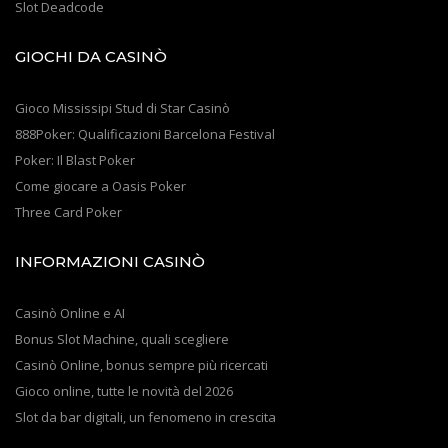
Slot Deadcode
GIOCHI DA CASINÒ
Gioco Mississipi Stud di Star Casinò
888Poker: Qualificazioni Barcelona Festival
Poker: Il Blast Poker
Come giocare a Oasis Poker
Three Card Poker
INFORMAZIONI CASINÒ
Casinò Online e AI
Bonus Slot Machine, quali scegliere
Casinò Online, bonus sempre più ricercati
Gioco online, tutte le novità del 2026
Slot da bar digitali, un fenomeno in crescita