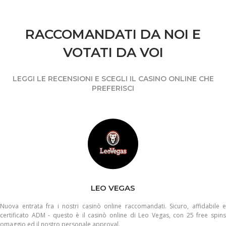
RACCOMANDATI DA NOI E
VOTATI DA VOI
LEGGI LE RECENSIONI E SCEGLI IL CASINO ONLINE CHE
PREFERISCI
LEO VEGAS
Nuova entrata fra i nostri casinò online raccomandati. Sicuro, affidabile e
certificato ADM - questo è il casinò online di Leo Vegas, con 25 free spins
omaggio ed il nostro personale approval.