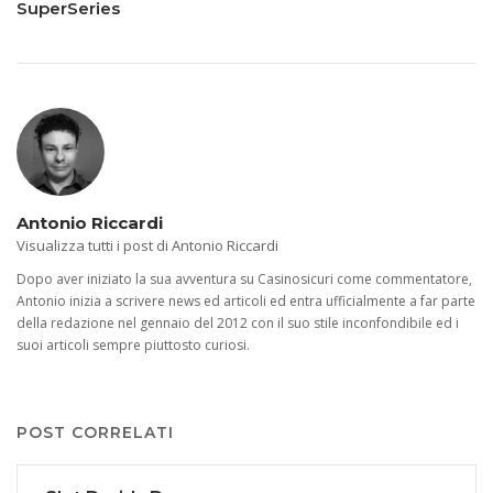
SuperSeries
Antonio Riccardi
Visualizza tutti i post di Antonio Riccardi
Dopo aver iniziato la sua avventura su Casinosicuri come commentatore,
Antonio inizia a scrivere news ed articoli ed entra ufficialmente a far parte
della redazione nel gennaio del 2012 con il suo stile inconfondibile ed i
suoi articoli sempre piuttosto curiosi.
POST CORRELATI