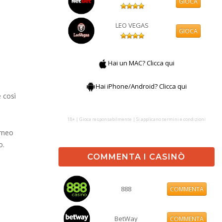
GIOCA
LEO VEGAS
GIOCA
Hai un MAC? Clicca qui
Hai iPhone/Android? Clicca qui
e così
18+ | Gioca responsabilmente | Si applicano termini e condizioni
orneo
o.
COMMENTA I CASINÒ
888
COMMENTA
BetWay
COMMENTA