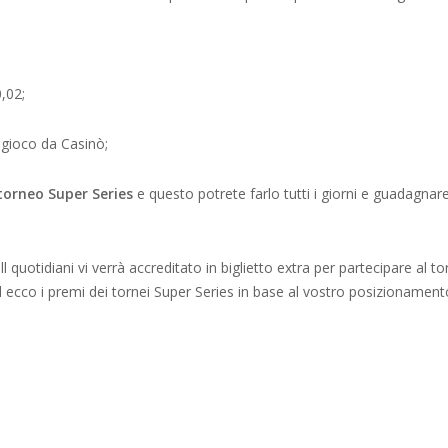
,02;
gioco da Casinò;
torneo Super Series
e questo potrete farlo tutti i giorni e guadagnar
quotidiani vi verrà accreditato in biglietto extra per partecipare al t
 ecco i premi dei tornei Super Series in base al vostro posizionament