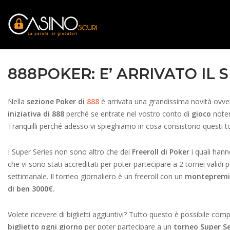
Skip
to
content
888POKER: E’ ARRIVATO IL 
Nella
sezione Poker di
888
è arrivata una grandissima novità ovve
iniziativa di 888
perché se entrate nel vostro conto di
gioco
noter
Tranquilli perché adesso vi spieghiamo in cosa consistono questi to
I Super Series non sono altro che dei
Freeroll di Poker
i quali hann
che vi sono stati accreditati per poter partecipare a 2 tornei validi 
settimanale. Il torneo giornaliero è un freeroll con un
montepremi 
di ben 3000€.
Volete ricevere di biglietti aggiuntivi? Tutto questo è possibile co
biglietto ogni giorno
per poter partecipare a un
torneo Super Se