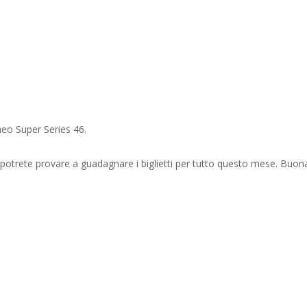
neo Super Series 46.
i potrete provare a guadagnare i biglietti per tutto questo mese. Buon