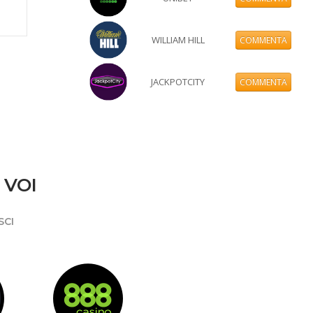
WILLIAM HILL
COMMENTA
JACKPOTCITY
COMMENTA
 VOI
SCI