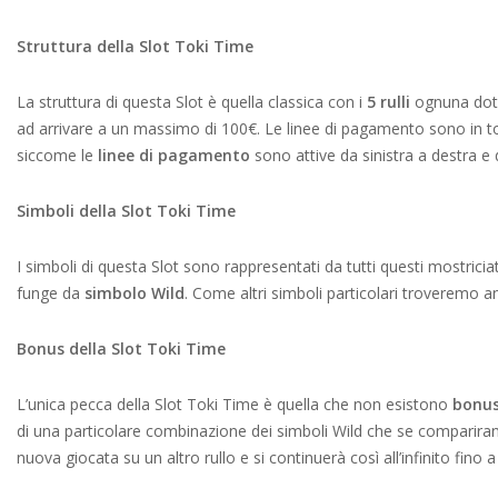
Struttura della Slot Toki Time
La struttura di questa Slot è quella classica con i
5 rulli
ognuna dotat
ad arrivare a un massimo di 100€. Le linee di pagamento sono in tot
siccome le
linee di pagamento
sono attive da sinistra a destra e 
Simboli della Slot Toki Time
I simboli di questa Slot sono rappresentati da tutti questi mostricia
funge da
simbolo Wild
. Come altri simboli particolari troveremo 
Bonus della Slot Toki Time
L’unica pecca della Slot Toki Time è quella che non esistono
bonu
di una particolare combinazione dei simboli Wild che se comparira
nuova giocata su un altro rullo e si continuerà così all’infinito fino