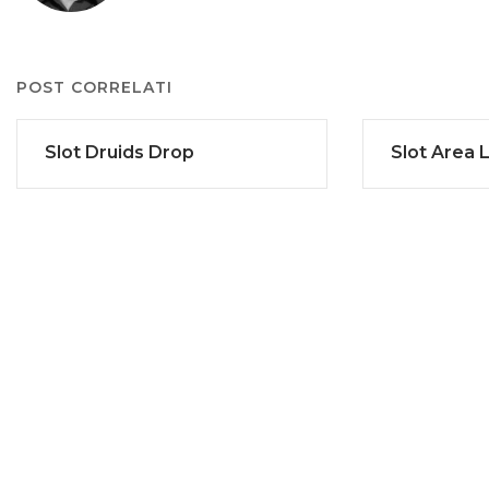
POST CORRELATI
Slot Druids Drop
Slot Area L