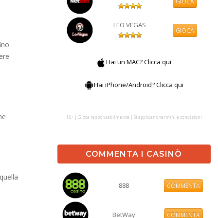
GIOCA
LEO VEGAS
GIOCA
ino
ere
Hai un MAC? Clicca qui
Hai iPhone/Android? Clicca qui
he
18+ | Gioca responsabilmente | Si applicano termini e condizioni
COMMENTA I CASINÒ
quella
888
COMMENTA
BetWay
COMMENTA