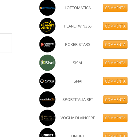
LOTTOMATICA
COMMENTA
PLANETWIN365
COMMENTA
POKER STARS
COMMENTA
SISAL
COMMENTA
SNAI
COMMENTA
SPORTITALIA BET
COMMENTA
VOGLIA DI VINCERE
COMMENTA
UNIBET
COMMENTA