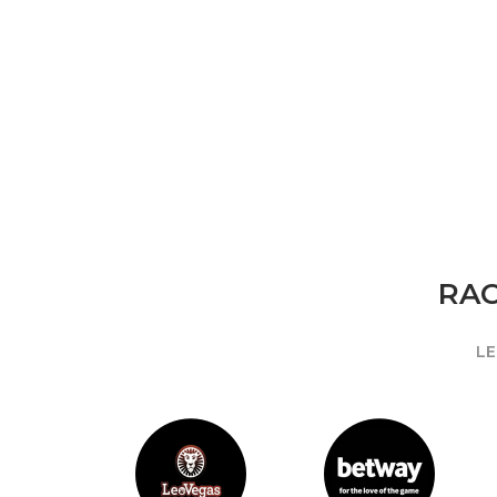
RAC
LE