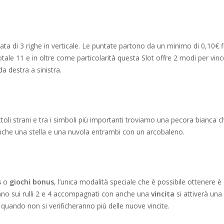
a di 3 righe in verticale. Le puntate partono da un minimo di 0,10€ f
ale 11 e in oltre come particolarità questa Slot offre 2 modi per vinc
da destra a sinistra.
ttoli strani e tra i simboli più importanti troviamo una pecora bianca c
anche una stella e una nuvola entrambi con un arcobaleno.
s
o
giochi bonus
, l’unica modalità speciale che è possibile ottenere è 
nno sui rulli 2 e 4 accompagnati con anche una
vincita
si attiverà una
 a quando non si verificheranno più delle nuove vincite.