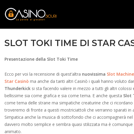
Skip
to
content
SLOT TOKI TIME DI STAR CA
Presentazione della Slot Toki Time
Ecco per voi la recensione di quest’altra
nuovissima
Slot Machine
Star Casinò
ma anche da tanti altri Casinò i quali hanno voluto da
Thunderkick
si sta facendo valere in mezzo a tutti gli altri colossi
bellissime sia come grafica e sia come tema. E anche questa
Slot
come tema delle strane ma simpatiche creaturine che ci ricordano 
troveremo di fronte a questi mostriciattoli che verranno sparati in a
Simpatica anche la musica di sottofondo che ci accompagnerà nel co
davvero molto semplice e sembra quasi stilizzata ma è comunque
animato.