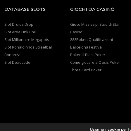
DATABASE SLOTS
GIOCHI DA CASINÒ
Slot Druids Drop
Gioco Mississipi Stud di Star
Slot Area Link Chilli
Casinò
Slot Millionaire Megapots
888Poker: Qualificazioni
Slot Ronaldinhos Streetball
Barcelona Festival
Bonanza
Poker: Il Blast Poker
Slot Deadcode
Come giocare a Oasis Poker
Three Card Poker
Usiamo i cookie per fo