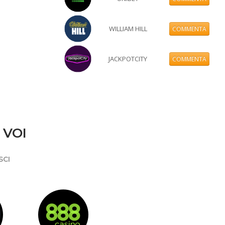
WILLIAM HILL
COMMENTA
JACKPOTCITY
COMMENTA
 VOI
SCI