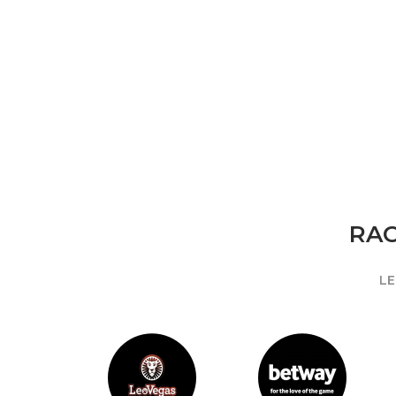
RAC
LE