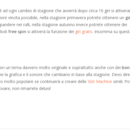
 ad ogni cambio di stagione che avverrà dopo circa 10 giri si attiver
iore vincita possibile, nella stagione primavera potrete ottenere un
gi
spandere nei rulli, nella stagione autunno invece potrete ottenere dei
mboli
free spin
si attiverà la funzione dei
giri gratis
. Insomma su quest
 con un tema davvero molto originale e soprattutto anche con dei
bon
he la grafica e il sonore che cambiano in base alla stagione. Devo dir
to molto popolare se continuerà a creare delle
Slot Machine
simili. P
vare, non rimarrete delusi!