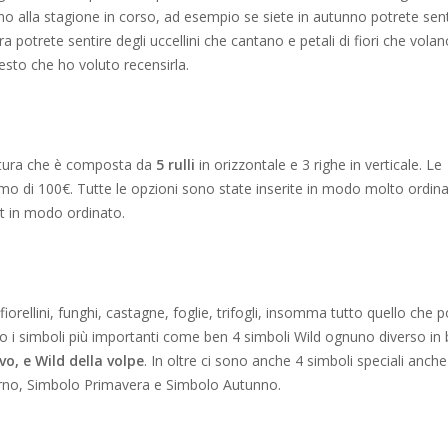
no alla stagione in corso, ad esempio se siete in autunno potrete sent
a potrete sentire degli uccellini che cantano e petali di fiori che volano
esto che ho voluto recensirla.
uttura che è composta da
5 rulli
in orizzontale e 3 righe in verticale. Le
mo di 100€. Tutte le opzioni sono state inserite in modo molto ordin
lot in modo ordinato.
iorellini, funghi, castagne, foglie, trifogli, insomma tutto quello che 
 i simboli più importanti come ben 4 simboli Wild ognuno diverso in
vo, e Wild della volpe
. In oltre ci sono anche 4 simboli speciali anche
erno, Simbolo Primavera e Simbolo Autunno.