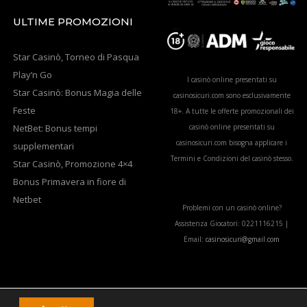
ULTIME PROMOZIONI
Star Casinò, Torneo di Pasqua
Play’n Go
I casinò online presentati su
Star Casinò: Bonus Magia delle
casinosicuri.com sono esclusivamente
Feste
18+. A tutte le offerte promozionali dei
casinò online presentati su
NetBet: Bonus tempi
casinosicuri.com bisogna applicare i
supplementari
Termini e Condizioni del casinò stesso.
Star Casinò, Promozione 4×4
Bonus Primavera in fiore di
Netbet
Problemi con un casinò online?
Assistenza Giocatori: 0221116215 |
Email:
casinosicuri@gmail.com