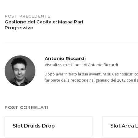
Post
POST PRECEDENTE
Gestione del Capitale: Massa Pari
Progressivo
navigation
Antonio Riccardi
Visualizza tutti i post di Antonio Riccardi
Dopo aver iniziato la sua avventura su Casinosicuri c
far parte della redazione nel gennaio del 2012 con il s
POST CORRELATI
Slot Druids Drop
Slot Area L