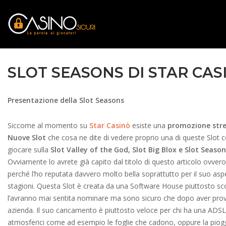
Skip
to
content
SLOT SEASONS DI STAR CAS
Presentazione della Slot Seasons
Siccome al momento su
Star Casinò
esiste una
promozione stre
Nuove Slot
che cosa ne dite di vedere proprio una di queste Slot c
giocare sulla
Slot Valley of the God, Slot Big Blox e Slot Seaso
Ovviamente lo avrete già capito dal titolo di questo articolo ovvero
perché l’ho reputata davvero molto bella soprattutto per il suo as
stagioni. Questa Slot è creata da una Software House piuttosto s
l’avranno mai sentita nominare ma sono sicuro che dopo aver pr
azienda. Il suo caricamento è piuttosto veloce per chi ha una ADSL
atmosferici come ad esempio le foglie che cadono, oppure la piogg