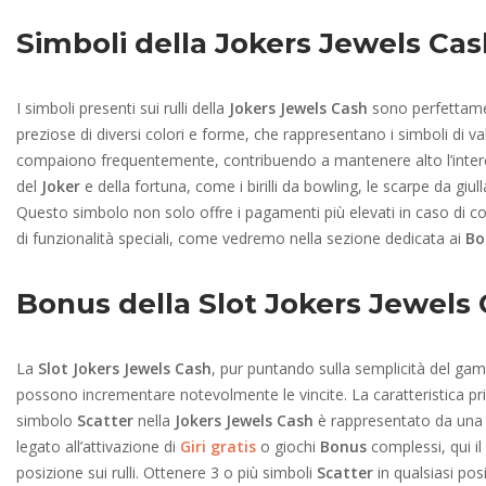
Simboli della Jokers Jewels Ca
I simboli presenti sui rulli della
Jokers Jewels Cash
sono perfettamen
preziose di diversi colori e forme, che rappresentano i simboli di v
compaiono frequentemente, contribuendo a mantenere alto l’interes
del
Joker
e della fortuna, come i birilli da bowling, le scarpe da giull
Questo simbolo non solo offre i pagamenti più elevati in caso di co
di funzionalità speciali, come vedremo nella sezione dedicata ai
Bo
Bonus della Slot Jokers Jewels
La
Slot Jokers Jewels Cash
, pur puntando sulla semplicità del game
possono incrementare notevolmente le vincite. La caratteristica pri
simbolo
Scatter
nella
Jokers Jewels Cash
è rappresentato da una c
legato all’attivazione di
Giri gratis
o giochi
Bonus
complessi, qui i
posizione sui rulli. Ottenere 3 o più simboli
Scatter
in qualsiasi pos