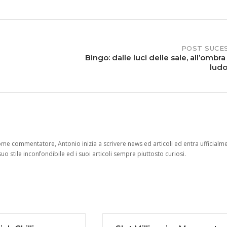
POST SUCE
Bingo: dalle luci delle sale, all’ombra
ludo
ome commentatore, Antonio inizia a scrivere news ed articoli ed entra ufficialm
uo stile inconfondibile ed i suoi articoli sempre piuttosto curiosi.