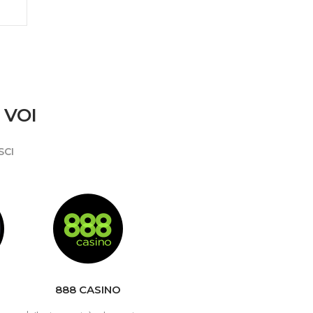
 VOI
SCI
888 CASINO