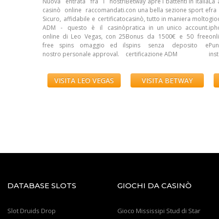
Nuova entrata fra i nostri
Betway apre i battenti in Italia
La 
casinò online raccomandati.
con una bella sezione sport e
fra
Sicuro, affidabile e certificato
casinò, tutto in maniera molto
gio
ADM - questo è il casinò
pratica in un unico account.
iph
online di Leo Vegas, con 25
Bonus da 1500€ e 50 free
on
free spins omaggio ed il
spins senza deposito e
Pun
nostro personale approval.
certificazione ADM
inst
VISITA LEO VEGAS
VISITA BETWAY
DATABASE SLOTS
GIOCHI DA CASINÒ
Slot Druids Drop
Gioco Mississipi Stud di Star