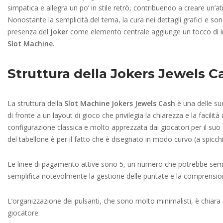
simpatica e allegra un po’ in stile retrò, contribuendo a creare un’a
Nonostante la semplicità del tema, la cura nei dettagli grafici e sono
presenza del
Joker
come elemento centrale aggiunge un tocco di impre
Slot Machine
.
Struttura della Jokers Jewels C
La struttura della
Slot Machine
Jokers Jewels Cash
è una delle sue
di fronte a un layout di gioco che privilegia la chiarezza e la facili
configurazione classica e molto apprezzata dai giocatori per il suo eq
del tabellone è per il fatto che è disegnato in modo curvo (a spicchi) r
Le linee di pagamento attive sono 5, un numero che potrebbe semb
semplifica notevolmente la gestione delle puntate e la comprensio
L’organizzazione dei pulsanti, che sono molto minimalisti, è chiara e
giocatore.