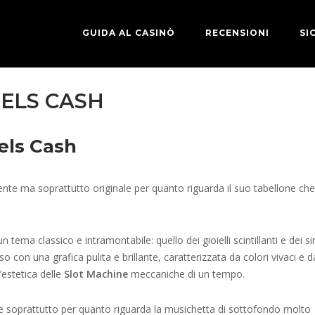
GUIDA AL CASINÒ
RECENSIONI
SI
ELS CASH
els Cash
nte ma soprattutto originale per quanto riguarda il suo tabellone che
 tema classico e intramontabile: quello dei gioielli scintillanti e dei s
eso con una grafica pulita e brillante, caratterizzata da colori vivaci e 
estetica delle
Slot Machine
meccaniche di un tempo.
le soprattutto per quanto riguarda la musichetta di sottofondo molto