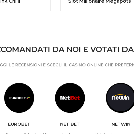
ink Chilli
Slot Millionaire Megapots
COMANDATI DA NOI E VOTATI DA
GGI LE RECENSIONI E SCEGLI IL CASINO ONLINE CHE PREFERI
EUROBET
NET BET
NETWIN