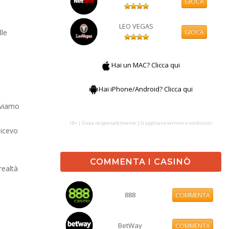
GIOCA
LEO VEGAS
GIOCA
lle
Hai un MAC? Clicca qui
Hai iPhone/Android? Clicca qui
roviamo
18+ | Gioca responsabilmente | Si applicano termini e condizioni
dicevo
COMMENTA I CASINÒ
realtà
888
COMMENTA
BetWay
COMMENTA