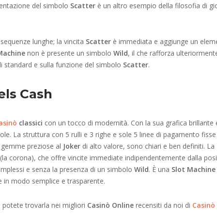
mentazione del simbolo
Scatter
è un altro esempio della filosofia di g
 sequenze lunghe; la vincita
Scatter
è immediata e aggiunge un elem
Machine
non è presente un simbolo
Wild
, il che rafforza ulteriorment
li standard e sulla funzione del simbolo
Scatter
.
els Cash
asinò
classici
con un tocco di modernità. Con la sua grafica brillante e
le. La struttura con 5 rulli e 3 righe e sole 5 linee di pagamento fisse
le gemme preziose al
Joker
di alto valore, sono chiari e ben definiti. La
(la corona), che offre vincite immediate indipendentemente dalla pos
mplessi e senza la presenza di un simbolo
Wild
. È una
Slot Machine
ere in modo semplice e trasparente.
h
potete trovarla nei migliori
Casinò Online
recensiti da noi di
Casinò