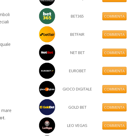
mboli
BET365
COMMENTA
ciali
BETFAIR
COMMENTA
 quale
NET BET
COMMENTA
EUROBET
COMMENTA
GIOCO DIGITALE
COMMENTA
GOLD BET
COMMENTA
n mare
lot
.
LEO VEGAS
COMMENTA