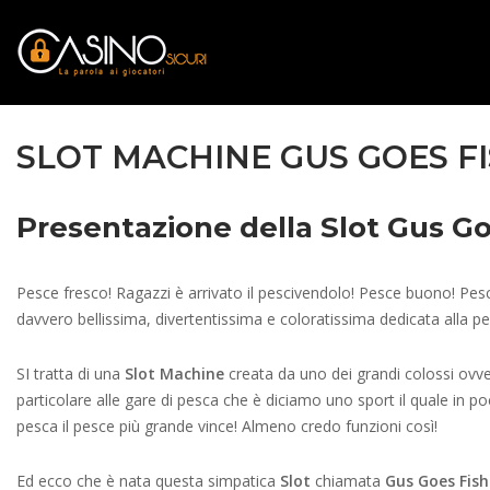
Skip
to
content
SLOT MACHINE GUS GOES F
Presentazione della Slot Gus Go
Pesce fresco! Ragazzi è arrivato il pescivendolo! Pesce buono! Pes
davvero bellissima, divertentissima e coloratissima dedicata alla p
SI tratta di una
Slot Machine
creata da uno dei grandi colossi ovve
particolare alle gare di pesca che è diciamo uno sport il quale in p
pesca il pesce più grande vince! Almeno credo funzioni così!
Ed ecco che è nata questa simpatica
Slot
chiamata
Gus Goes Fish