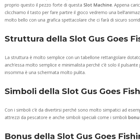
proprio questo il pezzo forte di questa
Slot Machine
. Appena cari
clicchiamo il tasto per fare partire il gioco vedremo una bell’anima
molto bello con una grafica spettacolare che ci farà di sicuro sor
Struttura della Slot Gus Goes Fi
La struttura è molto semplice con un tabellone rettangolare dotato 
anch’essa molto semplice e minimalista perché c’è solo il pulsante per
insomma è una schermata molto pulita.
Simboli della Slot Gus Goes Fish
Con i simboli c’è da divertirsi perché sono molto simpatici ad esemp
attrezzi da pescatore e anche simboli speciali come i simboli
bonu
Bonus della Slot Gus Goes Fish