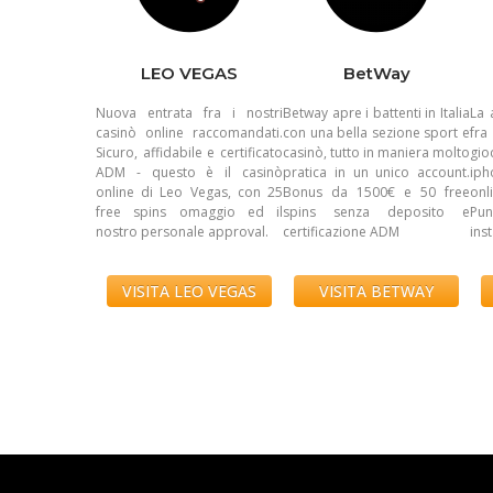
LEO VEGAS
BetWay
Nuova entrata fra i nostri
Betway apre i battenti in Italia
La 
casinò online raccomandati.
con una bella sezione sport e
fra
Sicuro, affidabile e certificato
casinò, tutto in maniera molto
gio
ADM - questo è il casinò
pratica in un unico account.
iph
online di Leo Vegas, con 25
Bonus da 1500€ e 50 free
on
free spins omaggio ed il
spins senza deposito e
Pun
nostro personale approval.
certificazione ADM
inst
VISITA LEO VEGAS
VISITA BETWAY