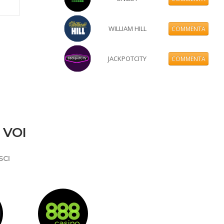
WILLIAM HILL
COMMENTA
JACKPOTCITY
COMMENTA
 VOI
SCI