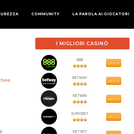
CUREZZA
COMMUNITY
LA PAROLA AI GIOCATORI
I MIGLIORI CASINÒ
888
GIOCA
BETWAY
chine
GIOCA
NETWIN
GIOCA
EUROBET
GIOCA
 è
NET BET