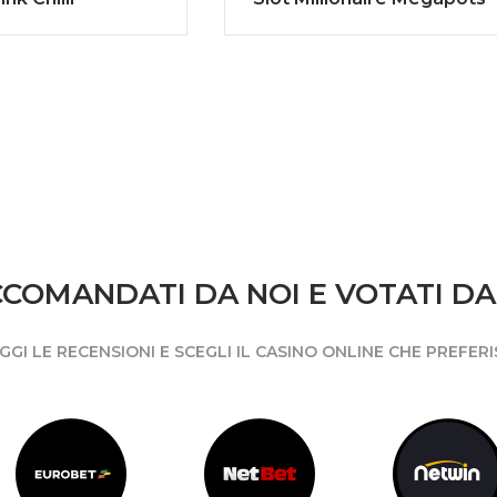
COMANDATI DA NOI E VOTATI DA
GGI LE RECENSIONI E SCEGLI IL CASINO ONLINE CHE PREFERI