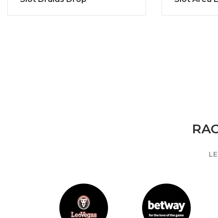
RAC
LE