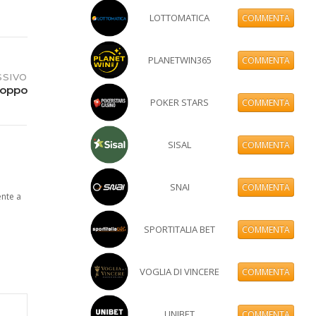
LOTTOMATICA
COMMENTA
PLANETWIN365
COMMENTA
SSIVO
roppo
POKER STARS
COMMENTA
SISAL
COMMENTA
SNAI
COMMENTA
ente a
SPORTITALIA BET
COMMENTA
VOGLIA DI VINCERE
COMMENTA
UNIBET
COMMENTA