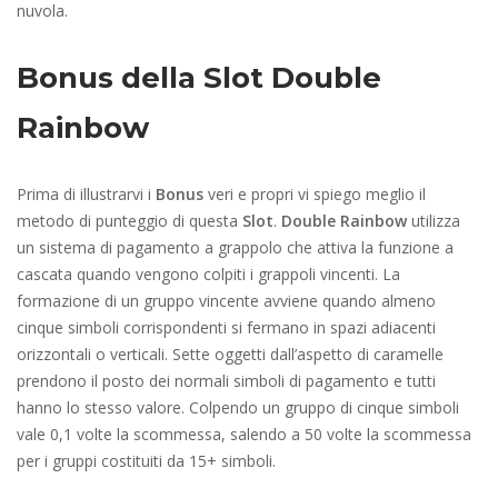
nuvola.
Bonus della Slot Double
Rainbow
Prima di illustrarvi i
Bonus
veri e propri vi spiego meglio il
metodo di punteggio di questa
Slot
.
Double Rainbow
utilizza
un sistema di pagamento a grappolo che attiva la funzione a
cascata quando vengono colpiti i grappoli vincenti. La
formazione di un gruppo vincente avviene quando almeno
cinque simboli corrispondenti si fermano in spazi adiacenti
orizzontali o verticali. Sette oggetti dall’aspetto di caramelle
prendono il posto dei normali simboli di pagamento e tutti
hanno lo stesso valore. Colpendo un gruppo di cinque simboli
vale 0,1 volte la scommessa, salendo a 50 volte la scommessa
per i gruppi costituiti da 15+ simboli.