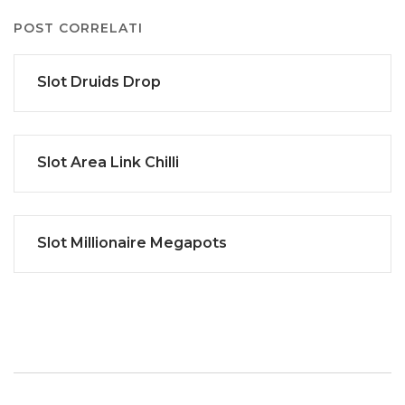
POST CORRELATI
Slot Druids Drop
Slot Area Link Chilli
Slot Millionaire Megapots