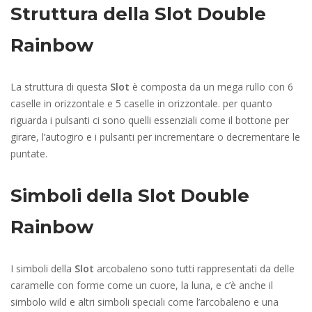
Struttura della Slot Double
Rainbow
La struttura di questa
Slot
è composta da un mega rullo con 6
caselle in orizzontale e 5 caselle in orizzontale. per quanto
riguarda i pulsanti ci sono quelli essenziali come il bottone per
girare, l’autogiro e i pulsanti per incrementare o decrementare le
puntate.
Simboli della Slot Double
Rainbow
I simboli della
Slot
arcobaleno sono tutti rappresentati da delle
caramelle con forme come un cuore, la luna, e c’è anche il
simbolo wild e altri simboli speciali come l’arcobaleno e una