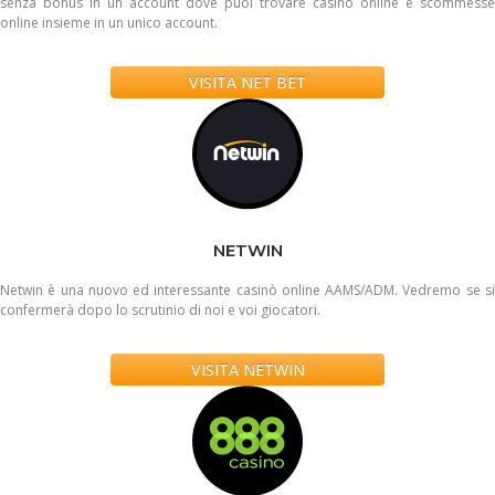
senza bonus in un account dove puoi trovare casinò online e scommesse
online insieme in un unico account.
VISITA NET BET
NETWIN
Netwin è una nuovo ed interessante casinò online AAMS/ADM. Vedremo se si
confermerà dopo lo scrutinio di noi e voi giocatori.
VISITA NETWIN