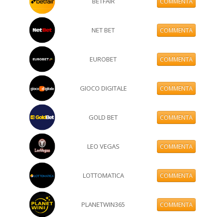
BETFAIR
COMMENTA
NET BET
COMMENTA
EUROBET
COMMENTA
GIOCO DIGITALE
COMMENTA
GOLD BET
COMMENTA
LEO VEGAS
COMMENTA
LOTTOMATICA
COMMENTA
PLANETWIN365
COMMENTA