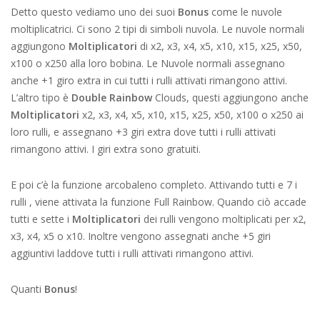
Detto questo vediamo uno dei suoi
Bonus
come le nuvole
moltiplicatrici. Ci sono 2 tipi di simboli nuvola. Le nuvole normali
aggiungono
Moltiplicatori
di x2, x3, x4, x5, x10, x15, x25, x50,
x100 o x250 alla loro bobina. Le Nuvole normali assegnano
anche +1 giro extra in cui tutti i rulli attivati ​​rimangono attivi.
L’altro tipo è
Double Rainbow
Clouds, questi aggiungono anche
Moltiplicatori
x2, x3, x4, x5, x10, x15, x25, x50, x100 o x250 ai
loro rulli, e assegnano +3 giri extra dove tutti i rulli attivati ​​
rimangono attivi. I giri extra sono gratuiti.
E poi c’è la funzione arcobaleno completo. Attivando tutti e 7 i
rulli , viene attivata la funzione Full Rainbow. Quando ciò accade
tutti e sette i
Moltiplicatori
dei rulli vengono moltiplicati per x2,
x3, x4, x5 o x10. Inoltre vengono assegnati anche +5 giri
aggiuntivi laddove tutti i rulli attivati ​​rimangono attivi.
Quanti
Bonus
!