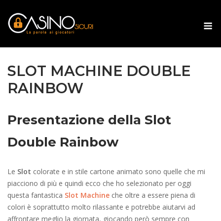
Skip
to
M
content
SLOT MACHINE DOUBLE
RAINBOW
Presentazione della Slot
Double Rainbow
Le
Slot
colorate e in stile cartone animato sono quelle che mi
piacciono di più e quindi ecco che ho selezionato per oggi
questa fantastica
Slot Machine
che oltre a essere piena di
colori è soprattutto molto rilassante e potrebbe aiutarvi ad
affrontare meglio la giornata, giocando però sempre con