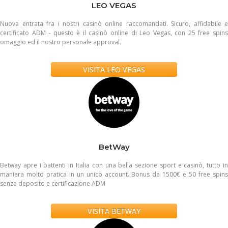
LEO VEGAS
Nuova entrata fra i nostri casinò online raccomandati. Sicuro, affidabile e
certificato ADM - questo è il casinò online di Leo Vegas, con 25 free spins
omaggio ed il nostro personale approval.
VISITA LEO VEGAS
BetWay
Betway apre i battenti in Italia con una bella sezione sport e casinò, tutto in
maniera molto pratica in un unico account. Bonus da 1500€ e 50 free spins
senza deposito e certificazione ADM
VISITA BETWAY