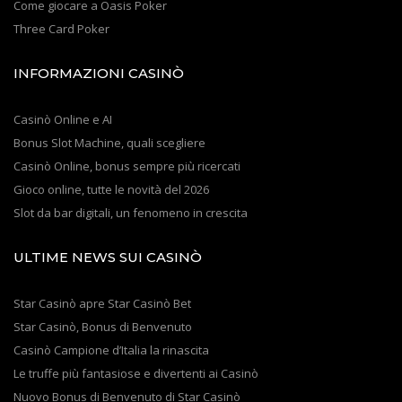
Come giocare a Oasis Poker
Three Card Poker
INFORMAZIONI CASINÒ
Casinò Online e AI
Bonus Slot Machine, quali scegliere
Casinò Online, bonus sempre più ricercati
Gioco online, tutte le novità del 2026
Slot da bar digitali, un fenomeno in crescita
ULTIME NEWS SUI CASINÒ
Star Casinò apre Star Casinò Bet
Star Casinò, Bonus di Benvenuto
Casinò Campione d’Italia la rinascita
Le truffe più fantasiose e divertenti ai Casinò
Nuovo Bonus di Benvenuto di Star Casinò