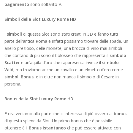
pagamento
sono soltanto 9.
Simboli della Slot Luxury Rome HD
I
simboli
di questa Slot sono stati creati in 3D e fanno tutti
parte dell’antica Roma e infatti possiamo trovare delle spade, un
anello prezioso, delle monete, una brocca di vino mai simboli
che contano di più sono il Colosseo che rappresenta il
simbolo
Scatter
e un’aquila d’oro che rappresenta invece il
simbolo
Wild
, ma troviamo anche un cavallo e un elmetto d’oro come
simboli Bonus
, e in oltre non manca il simbolo di Cesare in
persona.
Bonus della Slot Luxury Rome HD
E ora veniamo alla parte che ci interessa di più ovvero ai
bonus
di questa splendida Slot. Un primo bonus che è possibile
ottenere è il
Bonus Istantaneo
che può essere attivato con