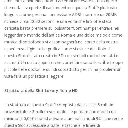
ambientata nell’antica Roma ai tempi di Cesare e tutto quello
che ne faceva parte. Il caricamento di questa Slot è piuttosto
lungo siccome per una connessione ADSL normale da 20MB
richiede circa 20-30 secondi e una volta che la Slot è stata
caricata basta premere sul pulsante “Continua” per entrare nel
leggendario mondo dell’antica Roma e una dolce melodia come
musica di sottofondo vi accompagnerà nel corso della vostra
esperienza di gioco. La grafica come si evince dal titolo di
questa
Slot
è stata creata in 3D con simboli molto ben fatti e
accurati. Un unico appunto che vorrei fare sono le scritte troppo
piccole delle opzioni e quindi soprattutto per chi ha problemi di
vista farà un po’ fatica a leggere.
Struttura della Slot Luxury Rome HD
La struttura di questa Slot è composta dai classici
5 rulli in
orizzontale
e
3 rulli in verticale
. Le puntate partono da un
minimo di 0,09€ fino ad arrivare a un massimo di 9€ il che rende
questa Slot accessibile a tutte le tasche e le
linee di