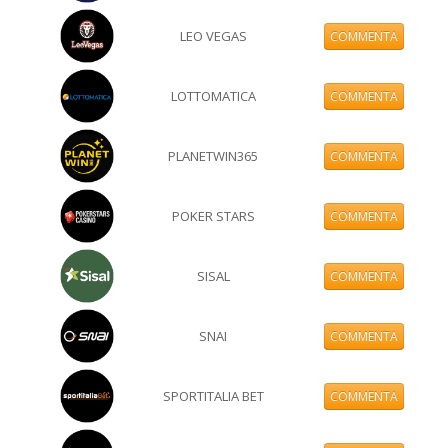
LEO VEGAS
COMMENTA
LOTTOMATICA
COMMENTA
PLANETWIN365
COMMENTA
POKER STARS
COMMENTA
SISAL
COMMENTA
SNAI
COMMENTA
SPORTITALIA BET
COMMENTA