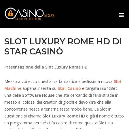
Skip
to
M
content
SLOT LUXURY ROME HD DI
STAR CASINÒ
Presentazione della Slot Luxury Rome HD
Mezzo a voi ecco quest’altra fantastica e bellissima nuova
Slot
Machine
appena inserita su
Star Casinò
e targata
iSoftBet
una delle
Software House
che sta cercando di farsi strada in
mezzo ai colossi dei creatori di giochi e devo dire che alla
concorrenza riesce a tenerne testa molto bene. La Slot in
questione si chiama
Slot Luxury Rome HD
e già il nome è tutto
un programma perché ci fa capire di come questa
Slot
sia