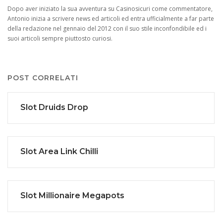
Dopo aver iniziato la sua avventura su Casinosicuri come commentatore,
Antonio inizia a scrivere news ed articoli ed entra ufficialmente a far parte
della redazione nel gennaio del 2012 con il suo stile inconfondibile ed i
suoi articoli sempre piuttosto curiosi.
POST CORRELATI
Slot Druids Drop
Slot Area Link Chilli
Slot Millionaire Megapots