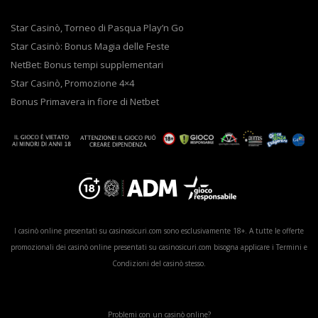
Star Casinò, Torneo di Pasqua Play’n Go
Star Casinò: Bonus Magia delle Feste
NetBet: Bonus tempi supplementari
Star Casinò, Promozione 4×4
Bonus Primavera in fiore di Netbet
I casinò online presentati su casinosicuri.com sono esclusivamente 18+. A tutte le offerte
promozionali dei casinò online presentati su casinosicuri.com bisogna applicare i Termini e
Condizioni del casinò stesso.
Problemi con un casinò online?