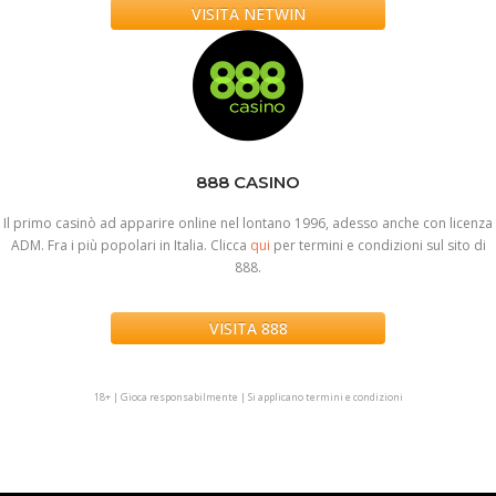
VISITA NETWIN
888 CASINO
Il primo casinò ad apparire online nel lontano 1996, adesso anche con licenza
ADM. Fra i più popolari in Italia. Clicca
qui
per termini e condizioni sul sito di
888.
VISITA 888
.
18+ | Gioca responsabilmente | Si applicano termini e condizioni