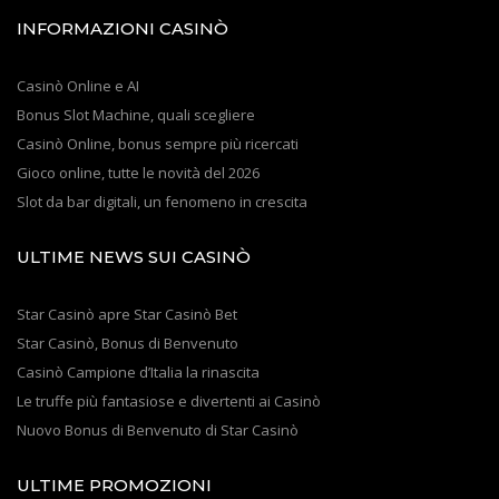
INFORMAZIONI CASINÒ
Casinò Online e AI
Bonus Slot Machine, quali scegliere
Casinò Online, bonus sempre più ricercati
Gioco online, tutte le novità del 2026
Slot da bar digitali, un fenomeno in crescita
ULTIME NEWS SUI CASINÒ
Star Casinò apre Star Casinò Bet
Star Casinò, Bonus di Benvenuto
Casinò Campione d’Italia la rinascita
Le truffe più fantasiose e divertenti ai Casinò
Nuovo Bonus di Benvenuto di Star Casinò
ULTIME PROMOZIONI