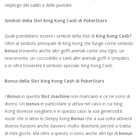
riepilogo del saldo e delle puntate
Simboli della Slot King Kong Cash di PokerStars
Quali potrebbero essere i simboli della Slot di
King Kong Cash?
Oltre al simbolo principale di King Kong che funge come simbolo
bonus
troverete anche altri goffi animali come una tigre, un
rinoceronte, un coccodrillo e tanti altri animali goffi e simpatici,
e in oltre troverete il simbolo speciale King Kong Cash.
Bonus della Slot King Kong Cash di PokerStars
I
Bonus
in questa
Slot machine
non mancano e ce ne sono di
diversi. Un
bonus
in particolare si attiva nel caso in cui King
Kong dovesse svegliarsi e in questo caso la sua generosità
vuole che si attivi lo Sleepy Kong
Bonus
che a sua volta attiverà
diverse funzioni anche davvero molto divertenti perché si tratta
di mini giochi. Ma oltre a questo ci sono anche altri tipi di
bonus