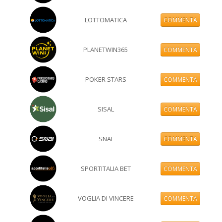
LOTTOMATICA
COMMENTA
PLANETWIN365
COMMENTA
POKER STARS
COMMENTA
SISAL
COMMENTA
SNAI
COMMENTA
SPORTITALIA BET
COMMENTA
VOGLIA DI VINCERE
COMMENTA