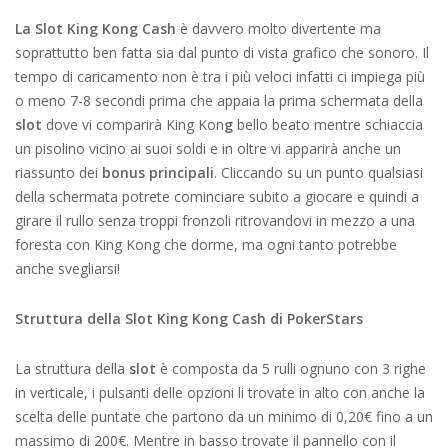
La Slot King Kong Cash
è davvero molto divertente ma
soprattutto ben fatta sia dal punto di vista grafico che sonoro. Il
tempo di caricamento non è tra i più veloci infatti ci impiega più
o meno 7-8 secondi prima che appaia la prima schermata della
slot
dove vi comparirà King Kon
g
bello beato mentre schiaccia
un pisolino vicino ai suoi soldi e in oltre vi apparirà anche un
riassunto dei
bonus principali
. Cliccando su un punto qualsiasi
della schermata potrete cominciare subito a giocare e quindi a
girare il rullo senza troppi fronzoli ritrovandovi in mezzo a una
foresta con King Kong che dorme, ma ogni tanto potrebbe
anche svegliarsi!
Struttura della Slot King Kong Cash di PokerStars
La struttura della
slot
è composta da 5 rulli ognuno con 3 righe
in verticale, i pulsanti delle opzioni li trovate in alto con anche la
scelta delle puntate che partono da un minimo di 0,20€ fino a un
massimo di 200€. Mentre in basso trovate il pannello con il