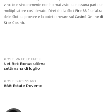
vincite
e sinceramente non ho mai visto da nessuna parte un
moltiplicatore così elevato. Direi che la
Slot Fire 88
è un’altra
delle Slot da provare e la potete trovare sul
Casinò Online di
Star Casinò.
Post
POST PRECEDENTE
Net Bet: Bonus ultima
settimana di luglio
navigation
POST SUCESSIVO
888: Estate Rovente