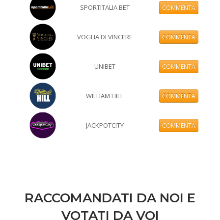
SPORTITALIA BET
COMMENTA
VOGLIA DI VINCERE
COMMENTA
UNIBET
COMMENTA
WILLIAM HILL
COMMENTA
JACKPOTCITY
COMMENTA
RACCOMANDATI DA NOI E
VOTATI DA VOI