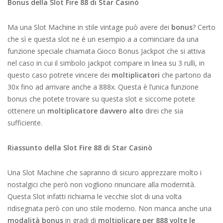
Bonus della Slot Fire 88 di Star Casinò
Ma una Slot Machine in stile vintage può avere dei
bonus
? Certo
che sì e questa slot ne è un esempio a a cominciare da una
funzione speciale chiamata Gioco Bonus Jackpot che si attiva
nel caso in cui il simbolo jackpot compare in linea su 3 rulli, in
questo caso potrete vincere dei
moltiplicatori
che partono da
30x fino ad arrivare anche a 888x. Questa è l’unica funzione
bonus che potete trovare su questa slot e siccome potete
ottenere un
moltiplicatore davvero alto
direi che sia
sufficiente.
Riassunto della Slot Fire 88 di Star Casinò
Una Slot Machine che sapranno di sicuro apprezzare molto i
nostalgici che però non vogliono rinunciare alla modernità.
Questa Slot infatti richiama le vecchie slot di una volta
ridisegnata però con uno stile moderno. Non manca anche una
modalità bonus
in gradi di
moltiplicare per 888 volte le