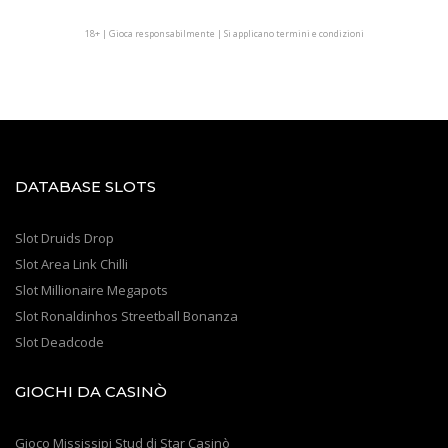
18+ | Gioca responsabilmente | Si applicano termini e condizioni
DATABASE SLOTS
Slot Druids Drop
Slot Area Link Chilli
Slot Millionaire Megapots
Slot Ronaldinhos Streetball Bonanza
Slot Deadcode
GIOCHI DA CASINÒ
Gioco Mississipi Stud di Star Casinò