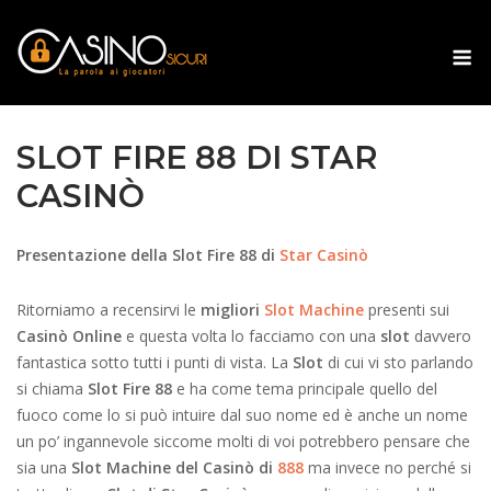
Skip
to
M
content
SLOT FIRE 88 DI STAR
CASINÒ
Presentazione della Slot Fire 88 di
Star Casinò
Ritorniamo a recensirvi le
migliori
Slot Machine
presenti sui
Casinò Online
e questa volta lo facciamo con una
slot
davvero
fantastica sotto tutti i punti di vista. La
Slot
di cui vi sto parlando
si chiama
Slot Fire 88
e ha come tema principale quello del
fuoco come lo si può intuire dal suo nome ed è anche un nome
un po’ ingannevole siccome molti di voi potrebbero pensare che
sia una
Slot Machine del Casinò di
888
ma invece no perché si