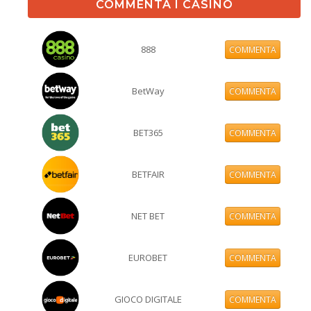
COMMENTA I CASINÒ
888
COMMENTA
BetWay
COMMENTA
BET365
COMMENTA
BETFAIR
COMMENTA
NET BET
COMMENTA
EUROBET
COMMENTA
GIOCO DIGITALE
COMMENTA