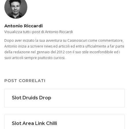
Antonio Riccardi
Visualizza tutti i post di Antonio Riccardi
Dopo aver iniziato la sua avventura su Casinosicuri come commentatore,
Antonio inizia a scrivere news ed articoli ed entra ufficialmente a far parte
della redazione nel gennaio del 2012 con il suo stile inconfondibile ed i
suoi articoli sempre piuttosto curiosi.
POST CORRELATI
Slot Druids Drop
Slot Area Link Chilli