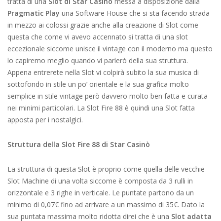
tratta di una
Slot di Star Casinò
messa a disposizione dalla
Pragmatic Play
una Software House che si sta facendo strada
in mezzo ai colossi grazie anche alla creazione di Slot come
questa che come vi avevo accennato si tratta di una slot
eccezionale siccome unisce il vintage con il moderno ma questo
lo capiremo meglio quando vi parlerò della sua struttura.
Appena entrerete nella Slot vi colpirà subito la sua musica di
sottofondo in stile un po’ orientale e la sua grafica molto
semplice in stile vintage però davvero molto ben fatta e curata
nei minimi particolari. La Slot Fire 88 è quindi una Slot fatta
apposta per i nostalgici.
Struttura della Slot Fire 88 di Star Casinò
La struttura di questa Slot è proprio come quella delle vecchie
Slot Machine di una volta siccome è composta da 3 rulli in
orizzontale e 3 righe in verticale. Le puntate partono da un
minimo di 0,07€ fino ad arrivare a un massimo di 35€. Dato la
sua puntata massima molto ridotta direi che è una
Slot adatta