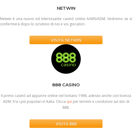
NETWIN
Netwin è una nuovo ed interessante casinò online AAMS/ADM. Vedremo se si
confermerà dopo lo scrutinio di noi e voi giocatori.
VISITA NETWIN
888 CASINO
Il primo casinò ad apparire online nel lontano 1996, adesso anche con licenza
ADM. Fra i più popolari in Italia. Clicca
qui
per termini e condizioni sul sito di
888.
VISITA 888
.