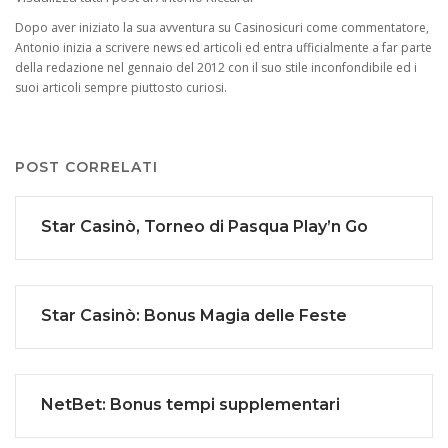
Dopo aver iniziato la sua avventura su Casinosicuri come commentatore,
Antonio inizia a scrivere news ed articoli ed entra ufficialmente a far parte
della redazione nel gennaio del 2012 con il suo stile inconfondibile ed i
suoi articoli sempre piuttosto curiosi.
POST CORRELATI
Star Casinò, Torneo di Pasqua Play’n Go
Star Casinò: Bonus Magia delle Feste
NetBet: Bonus tempi supplementari