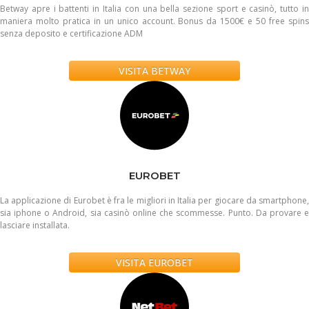
Betway apre i battenti in Italia con una bella sezione sport e casinò, tutto in
maniera molto pratica in un unico account. Bonus da 1500€ e 50 free spins
senza deposito e certificazione ADM
VISITA BETWAY
EUROBET
La applicazione di Eurobet è fra le migliori in Italia per giocare da smartphone,
sia iphone o Android, sia casinò online che scommesse. Punto. Da provare e
lasciare installata.
VISITA EUROBET