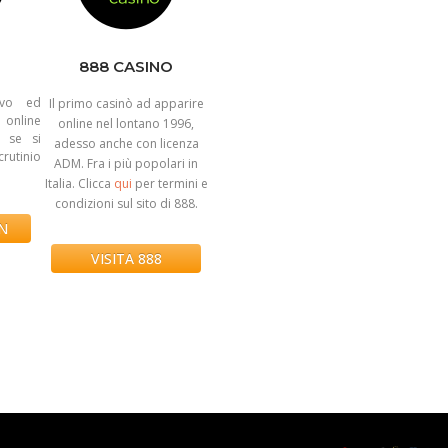
888 CASINO
ovo ed
Il primo casinò ad apparire
 online
online nel lontano 1996,
 se si
adesso anche con licenza
rutinio
ADM. Fra i più popolari in
Italia. Clicca
qui
per termini e
condizioni sul sito di 888.
N
VISITA 888