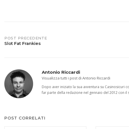
Post
POST PRECEDENTE
Slot Fat Frankies
navigation
Antonio Riccardi
Visualizza tutti i post di Antonio Riccardi
Dopo aver iniziato la sua avventura su Casinosicuri c
far parte della redazione nel gennaio del 2012 con il s
POST CORRELATI