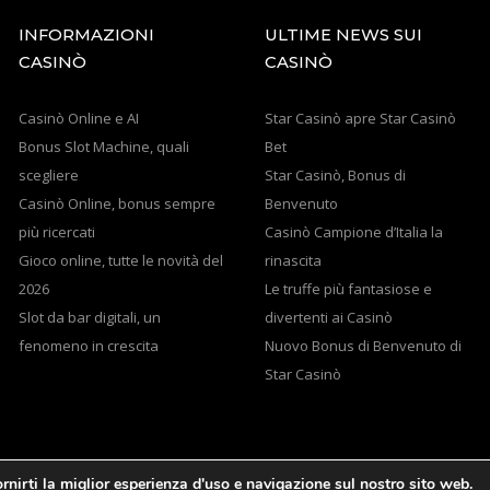
INFORMAZIONI
ULTIME NEWS SUI
CASINÒ
CASINÒ
Casinò Online e AI
Star Casinò apre Star Casinò
Bonus Slot Machine, quali
Bet
scegliere
Star Casinò, Bonus di
Casinò Online, bonus sempre
Benvenuto
più ricercati
Casinò Campione d’Italia la
Gioco online, tutte le novità del
rinascita
2026
Le truffe più fantasiose e
Slot da bar digitali, un
divertenti ai Casinò
fenomeno in crescita
Nuovo Bonus di Benvenuto di
Star Casinò
rnirti la miglior esperienza d'uso e navigazione sul nostro sito web.