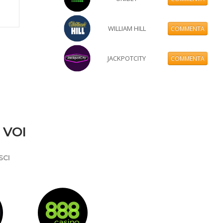
WILLIAM HILL
COMMENTA
JACKPOTCITY
COMMENTA
 VOI
SCI