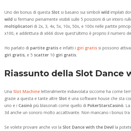
Uno dei bonus di questa
Slot
si basano sui simboli
wild
impilati do
wild
si fermano pienamente visibili sulle 5 posizioni di un intero rull
moltiplicatori
di 2x, 3, 4x, 5x, 10x, 50x, e 100x nelle partite princi
x100, e addirittura di x666 dove quest’ultimo è proprio il numero de
Ho parlato di
partite gratis
e infatti i
giri gratis
si possono attiv
giri gratis
, e 5
scatter
10
giri gratis
.
Riassunto della Slot Dance w
Una
Slot Machine
letteralmente indiavolata siccome ha come tema
grazie a questa e tante altre
Slot
è una software house che sta com
uno e i
Casinò
più blasonati come quello di
PokerStarsCasinò
. L
3d anche un sonoro molto accattivante. Non mancano i bonus tra
Se volete provare anche voi la
Slot
Dance with the Devil
la potet