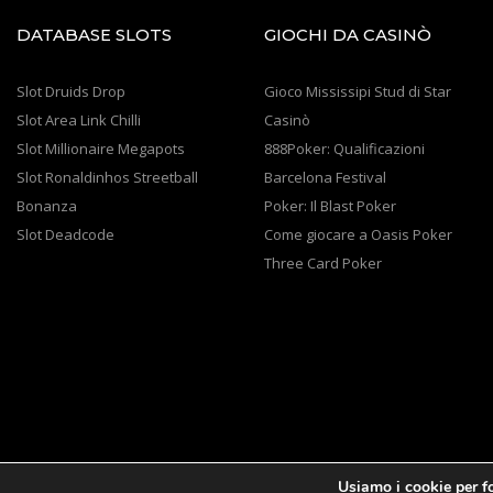
DATABASE SLOTS
GIOCHI DA CASINÒ
Slot Druids Drop
Gioco Mississipi Stud di Star
Slot Area Link Chilli
Casinò
Slot Millionaire Megapots
888Poker: Qualificazioni
Slot Ronaldinhos Streetball
Barcelona Festival
Bonanza
Poker: Il Blast Poker
Slot Deadcode
Come giocare a Oasis Poker
Three Card Poker
Usiamo i cookie per fo