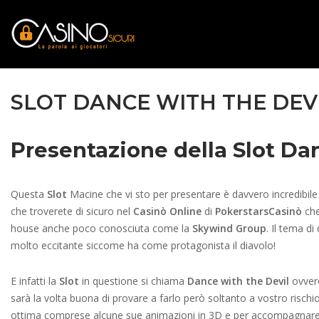
Skip
to
content
SLOT DANCE WITH THE DEV
Presentazione della Slot Da
Questa
Slot
Macine che vi sto per presentare è davvero incredibile 
che troverete di sicuro nel
Casinò Online
di
PokerstarsCasinò
che
house anche poco conosciuta come la
Skywind Group
. Il tema d
molto eccitante siccome ha come protagonista il diavolo!
E infatti la
Slot
in questione si chiama
Dance with the Devil
ovvero
sarà la volta buona di provare a farlo però soltanto a vostro rischi
ottima comprese alcune sue animazioni in 3D e per accompagnare i