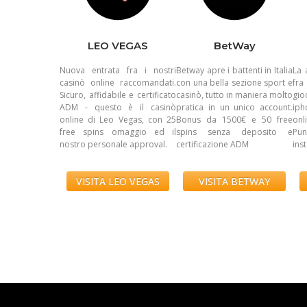
LEO VEGAS
BetWay
Nuova entrata fra i nostri
Betway apre i battenti in Italia
La 
casinò online raccomandati.
con una bella sezione sport e
fra
Sicuro, affidabile e certificato
casinò, tutto in maniera molto
gio
ADM - questo è il casinò
pratica in un unico account.
iph
online di Leo Vegas, con 25
Bonus da 1500€ e 50 free
on
free spins omaggio ed il
spins senza deposito e
Pun
nostro personale approval.
certificazione ADM
inst
VISITA LEO VEGAS
VISITA BETWAY