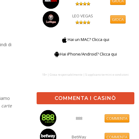
GIOCA
LEO VEGAS
GIOCA
Hai un MAC? Clicca qui
indi di
Hai iPhone/Android? Clicca qui
18+ | Gioca responsabilmente | Si applicano termini e condizioni
oviamo
COMMENTA I CASINÒ
e
carte
888
COMMENTA
BetWay
COMMENTA