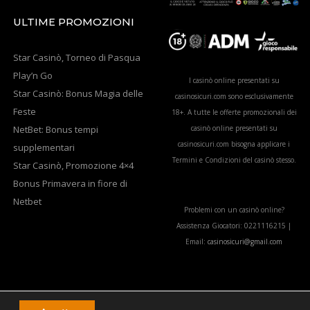
ULTIME PROMOZIONI
Star Casinò, Torneo di Pasqua
Play’n Go
I casinò online presentati su
Star Casinò: Bonus Magia delle
casinosicuri.com sono esclusivamente
Feste
18+. A tutte le offerte promozionali dei
casinò online presentati su
NetBet: Bonus tempi
casinosicuri.com bisogna applicare i
supplementari
Termini e Condizioni del casinò stesso.
Star Casinò, Promozione 4×4
Bonus Primavera in fiore di
Netbet
Problemi con un casinò online?
Assistenza Giocatori: 0221116215 |
Email:
casinosicuri@gmail.com