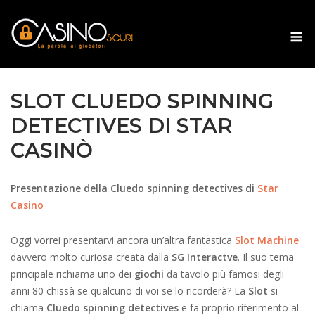
Skip
to
M
content
SLOT CLUEDO SPINNING
DETECTIVES DI STAR
CASINÒ
Presentazione della Cluedo spinning detectives di
Star
Casino
Oggi vorrei presentarvi ancora un’altra fantastica
Slot Machine
davvero molto curiosa creata dalla
SG Interactve
. Il suo tema
principale richiama uno dei
giochi
da tavolo più famosi degli
anni 80 chissà se qualcuno di voi se lo ricorderà? La
Slot
si
chiama
Cluedo spinning detectives
e fa proprio riferimento al