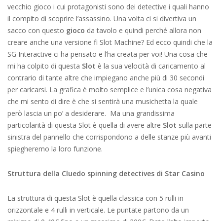
vecchio gioco i cui protagonisti sono dei detective i quali hanno
il compito di scoprire l’assassino. Una volta ci si divertiva un
sacco con questo
gioco
da tavolo e quindi perché allora non
creare anche una versione fi Slot Machine? Ed ecco quindi che la
SG Interactive ci ha pensato e l’ha creata per voi! Una cosa che
mi ha colpito di questa
Slot
è la sua velocità di caricamento al
contrario di tante altre che impiegano anche più di 30 secondi
per caricarsi. La grafica è molto semplice e l’unica cosa negativa
che mi sento di dire è che si sentirà una musichetta la quale
però lascia un po’ a desiderare. Ma una grandissima
particolarità di questa Slot è quella di avere altre
Slot
sulla parte
sinistra del pannello che corrispondono a delle stanze più avanti
spiegheremo la loro funzione.
Struttura della Cluedo spinning detectives di Star Casino
La struttura di questa Slot è quella classica con 5 rulli in
orizzontale e 4 rulli in verticale. Le puntate partono da un