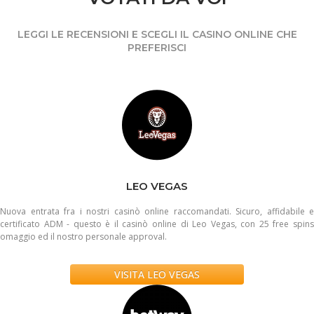
LEGGI LE RECENSIONI E SCEGLI IL CASINO ONLINE CHE
PREFERISCI
LEO VEGAS
Nuova entrata fra i nostri casinò online raccomandati. Sicuro, affidabile e
certificato ADM - questo è il casinò online di Leo Vegas, con 25 free spins
omaggio ed il nostro personale approval.
VISITA LEO VEGAS