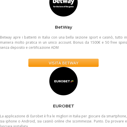
BetWay
Betway apre i battenti in Italia con una bella sezione sport e casinò, tutto in
maniera molto pratica in un unico account. Bonus da 1500€ e 50 free spins
senza deposito e certificazione ADM
VISITA BETWAY
EUROBET
La applicazione di Eurobet è fra le migliori in Italia per giocare da smartphone,
sia iphone o Android, sia casinò online che scommesse. Punto. Da provare e
lasciare installata.