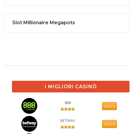
Slot Millionaire Megapots
I MIGLIORI CASINÒ
888
GIOCA
BETWAY
GIOCA