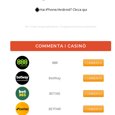
Hai iPhone/Android? Clicca qui
18+ | Gioca responsabilmente | Si applicano termini e condizioni
COMMENTA I CASINÒ
888
COMMENTA
BetWay
COMMENTA
BET365
COMMENTA
BETFAIR
COMMENTA