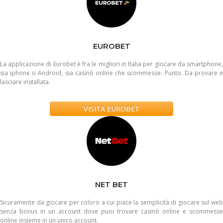
EUROBET
La applicazione di Eurobet è fra le migliori in Italia per giocare da smartphone,
sia iphone o Android, sia casinò online che scommesse. Punto. Da provare e
lasciare installata.
VISITA EUROBET
NET BET
Sicuramente da giocare per coloro a cui piace la semplicità di giocare sul web
senza bonus in un account dove puoi trovare casinò online e scommesse
online insieme in un unico account.