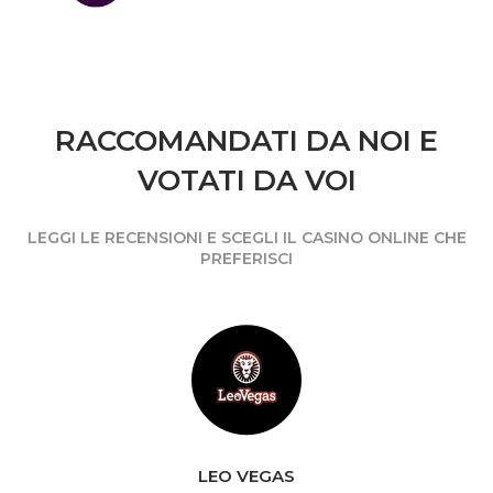
RACCOMANDATI DA NOI E
VOTATI DA VOI
LEGGI LE RECENSIONI E SCEGLI IL CASINO ONLINE CHE
PREFERISCI
LEO VEGAS