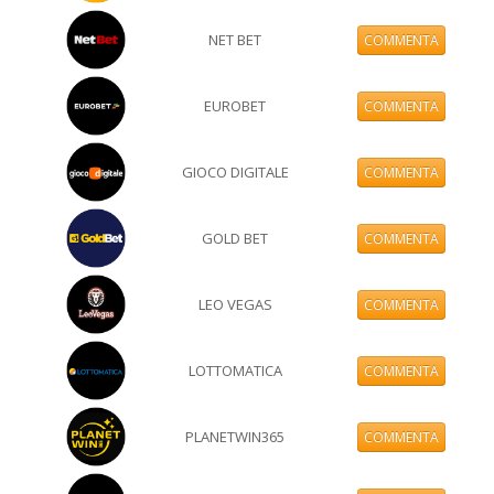
NET BET
COMMENTA
EUROBET
COMMENTA
GIOCO DIGITALE
COMMENTA
GOLD BET
COMMENTA
LEO VEGAS
COMMENTA
LOTTOMATICA
COMMENTA
PLANETWIN365
COMMENTA