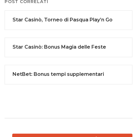
POST CORRELATI
Star Casinò, Torneo di Pasqua Play’n Go
Star Casinò: Bonus Magia delle Feste
NetBet: Bonus tempi supplementari