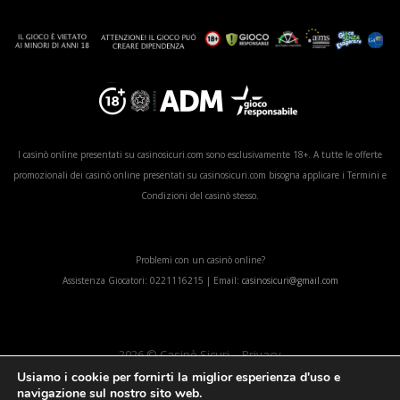
I casinò online presentati su casinosicuri.com sono esclusivamente 18+. A tutte le offerte
promozionali dei casinò online presentati su casinosicuri.com bisogna applicare i Termini e
Condizioni del casinò stesso.
Problemi con un casinò online?
Assistenza Giocatori: 0221116215 | Email:
casinosicuri@gmail.com
2026 © Casinò Sicuri
Privacy
Usiamo i cookie per fornirti la miglior esperienza d'uso e
Chi siamo
FAQs
Regolamento
Disclaimer
Sitemap
navigazione sul nostro sito web.