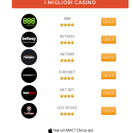
I MIGLIORI CASINÒ
888
GIOCA
BETWAY
GIOCA
NETWIN
GIOCA
EUROBET
GIOCA
NET BET
GIOCA
LEO VEGAS
GIOCA
Hai un MAC? Clicca qui