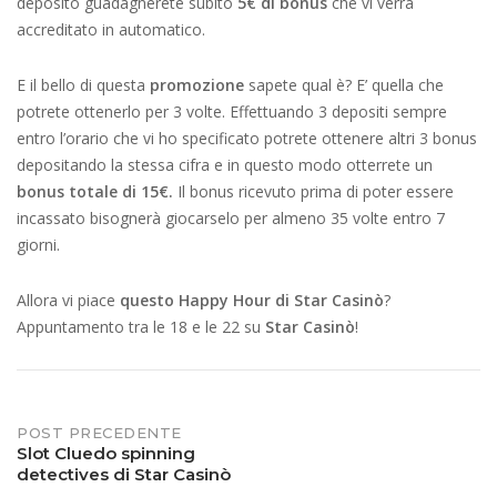
deposito guadagnerete subito
5€ di bonus
che vi verrà
accreditato in automatico.
E il bello di questa
promozione
sapete qual è? E’ quella che
potrete ottenerlo per 3 volte. Effettuando 3 depositi sempre
entro l’orario che vi ho specificato potrete ottenere altri 3 bonus
depositando la stessa cifra e in questo modo otterrete un
bonus totale di 15€.
Il bonus ricevuto prima di poter essere
incassato bisognerà giocarselo per almeno 35 volte entro 7
giorni.
Allora vi piace
questo Happy Hour di Star Casinò
?
Appuntamento tra le 18 e le 22 su
Star Casinò
!
Post
POST PRECEDENTE
Slot Cluedo spinning
detectives di Star Casinò
navigation