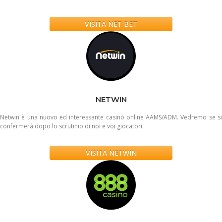
VISITA NET BET
NETWIN
Netwin è una nuovo ed interessante casinò online AAMS/ADM. Vedremo se si
confermerà dopo lo scrutinio di noi e voi giocatori.
VISITA NETWIN