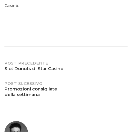
Casinò.
Post
POST PRECEDENTE
Slot Donuts di Star Casino
navigation
POST SUCESSIVO
Promozioni consigliate
della settimana