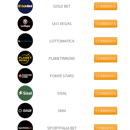
GOLD BET
COMMENTA
LEO VEGAS
COMMENTA
LOTTOMATICA
COMMENTA
PLANETWIN365
COMMENTA
POKER STARS
COMMENTA
SISAL
COMMENTA
SNAI
COMMENTA
SPORTITALIA BET
COMMENTA