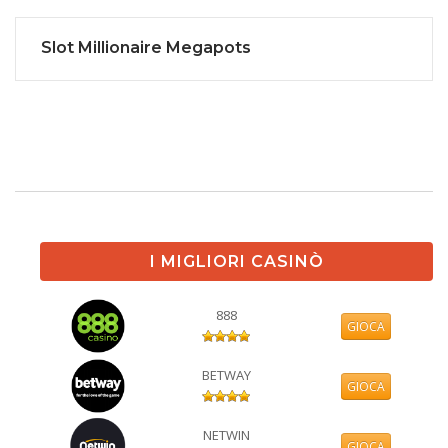
Slot Millionaire Megapots
I MIGLIORI CASINÒ
888
GIOCA
BETWAY
GIOCA
NETWIN
GIOCA