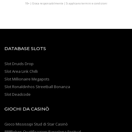
18+ | Gioca responsabilmente | Si applicano termini e condizioni
DATABASE SLOTS
Slot Druids Drop
Slot Area Link Chilli
Slot Millionaire Megapots
Slot Ronaldinhos Streetball Bonanza
Slot Deadcode
GIOCHI DA CASINÒ
Gioco Mississipi Stud di Star Casinò
888Poker: Qualificazioni Barcelona Festival