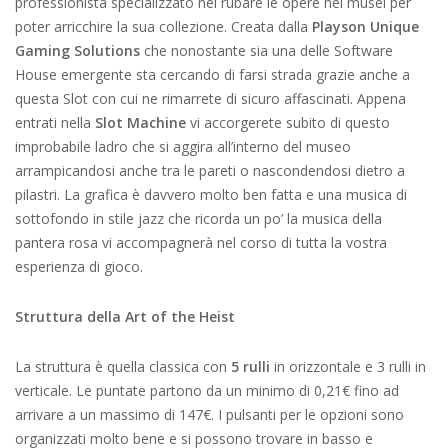
professionista specializzato nel rubare le opere nei musei per
poter arricchire la sua collezione. Creata dalla
Playson Unique
Gaming Solutions
che nonostante sia una delle Software
House emergente sta cercando di farsi strada grazie anche a
questa Slot con cui ne rimarrete di sicuro affascinati. Appena
entrati nella
Slot Machine
vi accorgerete subito di questo
improbabile ladro che si aggira all’interno del museo
arrampicandosi anche tra le pareti o nascondendosi dietro a
pilastri. La grafica è davvero molto ben fatta e una musica di
sottofondo in stile jazz che ricorda un po’ la musica della
pantera rosa vi accompagnerà nel corso di tutta la vostra
esperienza di gioco.
Struttura della Art of the Heist
La struttura è quella classica con
5 rulli
in orizzontale e 3 rulli in
verticale. Le puntate partono da un minimo di 0,21€ fino ad
arrivare a un massimo di 147€. I pulsanti per le opzioni sono
organizzati molto bene e si possono trovare in basso e