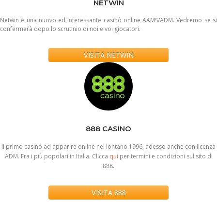
NETWIN
Netwin è una nuovo ed interessante casinò online AAMS/ADM. Vedremo se si
confermerà dopo lo scrutinio di noi e voi giocatori.
VISITA NETWIN
888 CASINO
Il primo casinò ad apparire online nel lontano 1996, adesso anche con licenza
ADM. Fra i più popolari in Italia. Clicca
qui
per termini e condizioni sul sito di
888.
VISITA 888
.