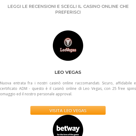
LEGGI LE RECENSIONI E SCEGLI IL CASINO ONLINE CHE
PREFERISCI
LEO VEGAS
Nuova entrata fra i nostri casinò online raccomandati. Sicuro, affidabile e
certificato ADM - questo è il casinò online di Leo Vegas, con 25 free spins
omaggio ed il nostro personale approval.
VISITA LEO VEGAS