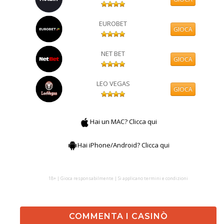
EUROBET
GIOCA
NET BET
GIOCA
LEO VEGAS
GIOCA
Hai un MAC? Clicca qui
Hai iPhone/Android? Clicca qui
18+ | Gioca responsabilmente | Si applicano termini e condizioni
COMMENTA I CASINÒ