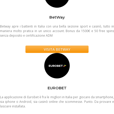
BetWay
Betway apre i battenti in Italia con una bella sezione sport e casinò, tutto in
maniera molto pratica in un unico account. Bonus da 1500€ e 50 free spins
senza deposito e certificazione ADM
VISITA BETWAY
EUROBET
La applicazione di Eurobet è fra le migliori in Italia per giocare da smartphone,
sia iphone o Android, sia casinò online che scommesse. Punto. Da provare e
lasciare installata.