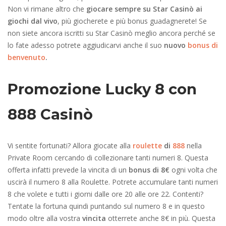
Non vi rimane altro che
giocare sempre su Star Casinò ai
giochi dal vivo
, più giocherete e più bonus guadagnerete! Se
non siete ancora iscritti su Star Casinò meglio ancora perché se
lo fate adesso potrete aggiudicarvi anche il suo
nuovo
bonus di
benvenuto
.
Promozione Lucky 8 con
888 Casinò
Vi sentite fortunati? Allora giocate alla
roulette
di
888
nella
Private Room cercando di collezionare tanti numeri 8. Questa
offerta infatti prevede la vincita di un
bonus di 8€
ogni volta che
uscirà il numero 8 alla Roulette. Potrete accumulare tanti numeri
8 che volete e tutti i giorni dalle ore 20 alle ore 22. Contenti?
Tentate la fortuna quindi puntando sul numero 8 e in questo
modo oltre alla vostra
vincita
otterrete anche 8€ in più. Questa