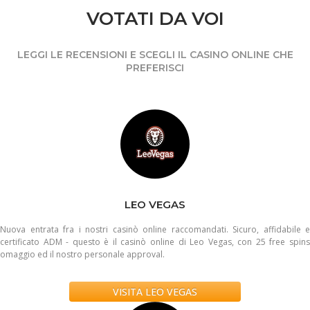
VOTATI DA VOI
LEGGI LE RECENSIONI E SCEGLI IL CASINO ONLINE CHE
PREFERISCI
LEO VEGAS
Nuova entrata fra i nostri casinò online raccomandati. Sicuro, affidabile e
certificato ADM - questo è il casinò online di Leo Vegas, con 25 free spins
omaggio ed il nostro personale approval.
VISITA LEO VEGAS