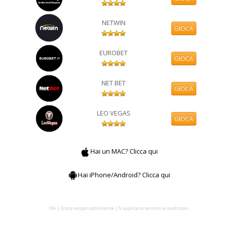
NETWIN
GIOCA
EUROBET
GIOCA
NET BET
GIOCA
LEO VEGAS
GIOCA
Hai un MAC? Clicca qui
Hai iPhone/Android? Clicca qui
18+ | Gioca responsabilmente | Si applicano termini e condizioni