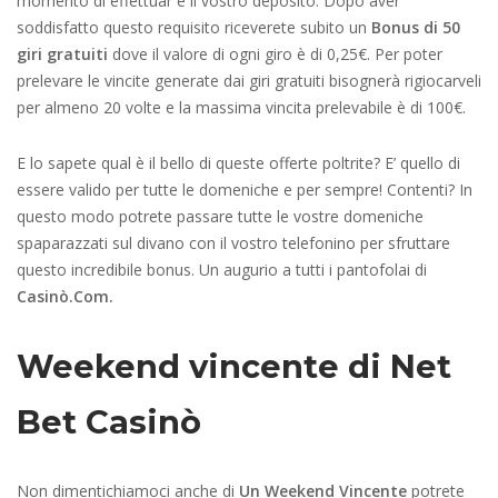
momento di effettuar e il vostro deposito. Dopo aver
soddisfatto questo requisito riceverete subito un
Bonus di 50
giri gratuiti
dove il valore di ogni giro è di 0,25€. Per poter
prelevare le vincite generate dai giri gratuiti bisognerà rigiocarveli
per almeno 20 volte e la massima vincita prelevabile è di 100€.
E lo sapete qual è il bello di queste offerte poltrite? E’ quello di
essere valido per tutte le domeniche e per sempre! Contenti? In
questo modo potrete passare tutte le vostre domeniche
spaparazzati sul divano con il vostro telefonino per sfruttare
questo incredibile bonus. Un augurio a tutti i pantofolai di
Casinò.Com.
Weekend vincente di Net
Bet Casinò
Non dimentichiamoci anche di
Un Weekend Vincente
potrete