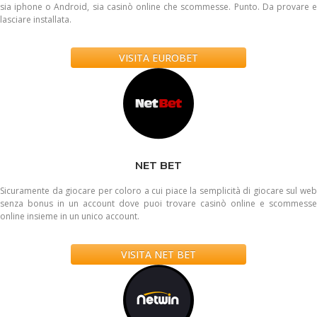
sia iphone o Android, sia casinò online che scommesse. Punto. Da provare e
lasciare installata.
VISITA EUROBET
NET BET
Sicuramente da giocare per coloro a cui piace la semplicità di giocare sul web
senza bonus in un account dove puoi trovare casinò online e scommesse
online insieme in un unico account.
VISITA NET BET