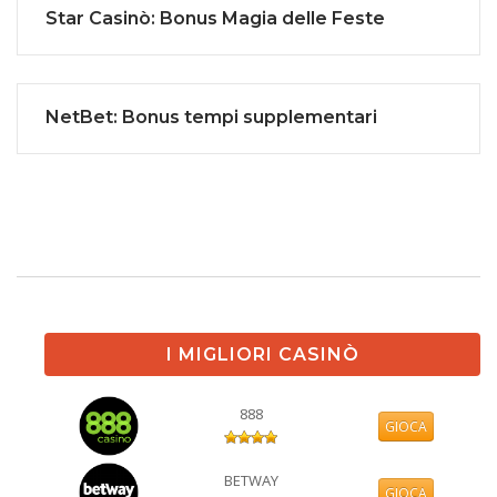
Star Casinò: Bonus Magia delle Feste
NetBet: Bonus tempi supplementari
I MIGLIORI CASINÒ
888
GIOCA
BETWAY
GIOCA