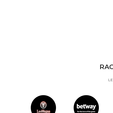
RAC
LE