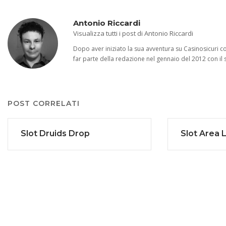
Antonio Riccardi
Visualizza tutti i post di Antonio Riccardi
Dopo aver iniziato la sua avventura su Casinosicuri c
far parte della redazione nel gennaio del 2012 con il s
POST CORRELATI
Slot Druids Drop
Slot Area L