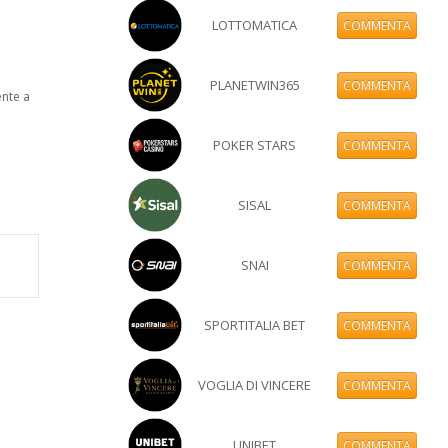
LOTTOMATICA
COMMENTA
PLANETWIN365
COMMENTA
ente a
POKER STARS
COMMENTA
SISAL
COMMENTA
SNAI
COMMENTA
SPORTITALIA BET
COMMENTA
VOGLIA DI VINCERE
COMMENTA
UNIBET
COMMENTA