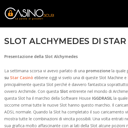
Skip
to
content
SLOT ALCHYMEDES DI STAR
Presentazione della Slot Alchymedes
La settimana scorsa vi avevo parlato di una
promozione
la quale 
su
Star Casinò
ebbene oggi vi svelo una di queste Slot Machine e 
principalmente questa Slot perché è davvero fantastica soprattutto 
ovvero Archimde. Con questa
Slot
entrerete nel mondo di Archimed
questa Slot ha il marchio della Software House
IGGDRASIL
la quale
siccome ormai tutte le nuove Slot hanno questo marchio. Il caricam
ADSL normale. Quando la Slot ha completato il suo caricamento vi 
mostra tutte le combinazioni di vincita possibili. Una volta entrati 
sua grafica molto affascinante con ai lati della Slot alcune pozion