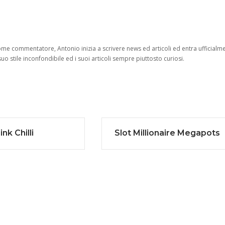
ome commentatore, Antonio inizia a scrivere news ed articoli ed entra ufficialm
uo stile inconfondibile ed i suoi articoli sempre piuttosto curiosi.
ink Chilli
Slot Millionaire Megapots