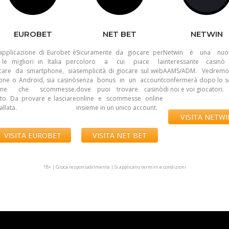
EUROBET
NET BET
NETWIN
applicazione di Eurobet è
Sicuramente da giocare per
Netwin è una nu
 le migliori in Italia per
coloro a cui piace la
interessante casinò
care da smartphone, sia
semplicità di giocare sul web
AAMS/ADM. Vedremo
one o Android, sia casinò
senza bonus in un account
confermerà dopo lo sc
line che scommesse.
dove puoi trovare casinò
di noi e voi giocatori.
to. Da provare e lasciare
online e scommesse online
allata.
insieme in un unico account.
VISITA NETWI
VISITA EUROBET
VISITA NET BET
.
18+ | Gioca responsabilmente | Si applicano termini e condizioni