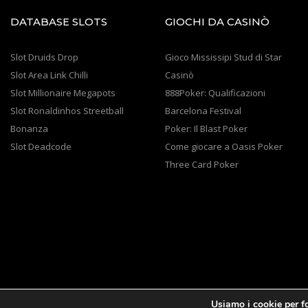
DATABASE SLOTS
GIOCHI DA CASINÒ
Slot Druids Drop
Gioco Mississipi Stud di Star
Slot Area Link Chilli
Casinò
Slot Millionaire Megapots
888Poker: Qualificazioni
Slot Ronaldinhos Streetball
Barcelona Festival
Bonanza
Poker: Il Blast Poker
Slot Deadcode
Come giocare a Oasis Poker
Three Card Poker
Usiamo i cookie per fo