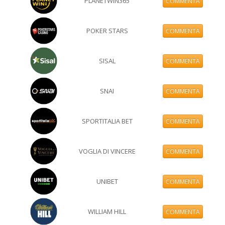
PLANETWIN365
COMMENTA
POKER STARS
COMMENTA
SISAL
COMMENTA
SNAI
COMMENTA
SPORTITALIA BET
COMMENTA
VOGLIA DI VINCERE
COMMENTA
UNIBET
COMMENTA
WILLIAM HILL
COMMENTA