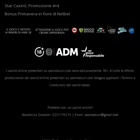
Star Casinò, Promozione 4×4
Bonus Primavera in fiore di Netbet
I casinò online presentati su casinosicuri.com sono esclusivamente 18+. A tutte le offerte
promozionali dei casinò online presentati su casinosicuri.com bisogna applicare i Termini e
Condizioni del casinò stesso.
Problemi con un casinò online?
Assistenza Giocatori: 0221116215 | Email:
casinosicuri@gmail.com