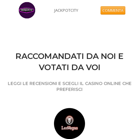
JACKPOTCITY
COMMENTA
RACCOMANDATI DA NOI E
VOTATI DA VOI
LEGGI LE RECENSIONI E SCEGLI IL CASINO ONLINE CHE
PREFERISCI