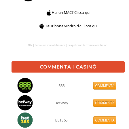
Hai un MAC? Clicca qui
Hai iPhone/Android? Clicca qui
18+ | Gioca responsabilmente | Si applicano termini e condizioni
COMMENTA I CASINÒ
888
COMMENTA
BetWay
COMMENTA
BET365
COMMENTA