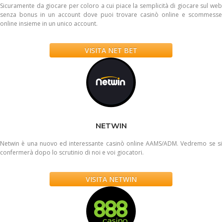
Sicuramente da giocare per coloro a cui piace la semplicità di giocare sul web
senza bonus in un account dove puoi trovare casinò online e scommesse
online insieme in un unico account.
VISITA NET BET
NETWIN
Netwin è una nuovo ed interessante casinò online AAMS/ADM. Vedremo se si
confermerà dopo lo scrutinio di noi e voi giocatori.
VISITA NETWIN