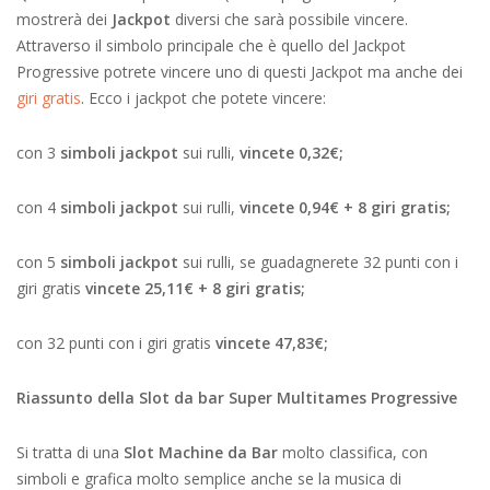
mostrerà dei
Jackpot
diversi che sarà possibile vincere.
Attraverso il simbolo principale che è quello del Jackpot
Progressive potrete vincere uno di questi Jackpot ma anche dei
giri gratis
. Ecco i jackpot che potete vincere:
con 3
simboli jackpot
sui rulli,
vincete 0,32€;
con 4
simboli jackpot
sui rulli,
vincete 0,94€ + 8 giri gratis;
con 5
simboli jackpot
sui rulli, se guadagnerete 32 punti con i
giri gratis
vincete 25,11€ + 8 giri gratis;
con 32 punti con i giri gratis
vincete 47,83€;
Riassunto della Slot da bar Super Multitames Progressive
Si tratta di una
Slot Machine da Bar
molto classifica, con
simboli e grafica molto semplice anche se la musica di