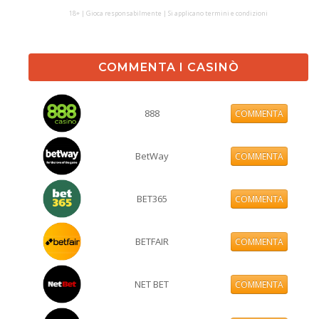
18+ | Gioca responsabilmente | Si applicano termini e condizioni
COMMENTA I CASINÒ
888
COMMENTA
BetWay
COMMENTA
BET365
COMMENTA
BETFAIR
COMMENTA
NET BET
COMMENTA