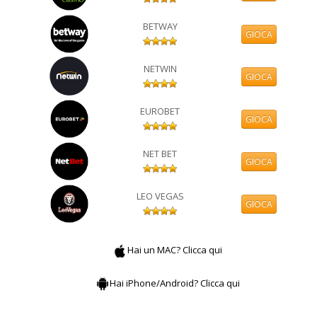
BETWAY
GIOCA
NETWIN
GIOCA
EUROBET
GIOCA
NET BET
GIOCA
LEO VEGAS
GIOCA
Hai un MAC? Clicca qui
Hai iPhone/Android? Clicca qui