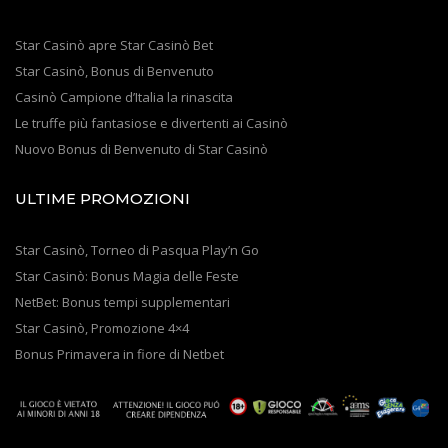
Star Casinò apre Star Casinò Bet
Star Casinò, Bonus di Benvenuto
Casinò Campione d’Italia la rinascita
Le truffe più fantasiose e divertenti ai Casinò
Nuovo Bonus di Benvenuto di Star Casinò
ULTIME PROMOZIONI
Star Casinò, Torneo di Pasqua Play’n Go
Star Casinò: Bonus Magia delle Feste
NetBet: Bonus tempi supplementari
Star Casinò, Promozione 4×4
Bonus Primavera in fiore di Netbet