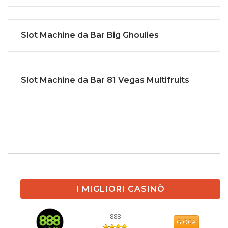
Slot Machine da Bar Big Ghoulies
Slot Machine da Bar 81 Vegas Multifruits
I MIGLIORI CASINÒ
888
GIOCA