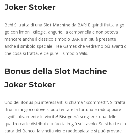
Joker Stoker
Beh! Si tratta di una
Slot Machine
da BAR! E quindi frutta a go
go con limoni, ciliegie, angurie, la campanella e non poteva
mancare anche il classico simbolo BAR e in più è presente
anche il simbolo speciale Free Games che vedremo più avanti di
che cosa si tratta, e c’è pure il simbolo Wild.
Bonus della Slot Machine
Joker Stoker
Uno dei
Bonus
più interessanti si chiama “Scommetti”. Si tratta
di un mini gioco dove si può tentare la fortuna e raddoppiare
significativamente le vincite! Bisognerà scegliere una delle
quattro carte distribuite a faccia in giù sul tavolo. Se si batte ela
carta del Banco, la vincita viene raddoppiata e si può provare