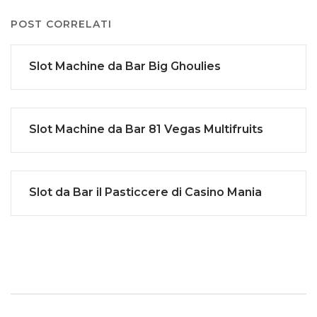
POST CORRELATI
Slot Machine da Bar Big Ghoulies
Slot Machine da Bar 81 Vegas Multifruits
Slot da Bar il Pasticcere di Casino Mania