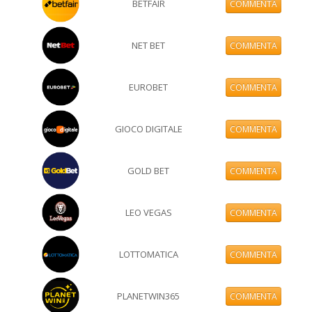
BETFAIR
COMMENTA
NET BET
COMMENTA
EUROBET
COMMENTA
GIOCO DIGITALE
COMMENTA
GOLD BET
COMMENTA
LEO VEGAS
COMMENTA
LOTTOMATICA
COMMENTA
PLANETWIN365
COMMENTA