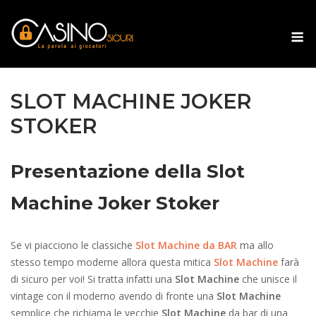
Skip
to
M
content
SLOT MACHINE JOKER
STOKER
Presentazione della Slot
Machine Joker Stoker
Se vi piacciono le classiche
Slot Machine da BAR
ma allo
stesso tempo moderne allora questa mitica
Slot Machine
farà
di sicuro per voi! Si tratta infatti una
Slot Machine
che unisce il
vintage con il moderno avendo di fronte una
Slot Machine
semplice che richiama le vecchie
Slot Machine
da bar di una