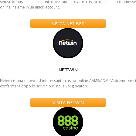
senza bonus in un account dove puoi trovare casinò online e scommesse
online insieme in un unico account.
VISITA NET BET
NETWIN
Netwin è una nuovo ed interessante casinò online AAMS/ADM. Vedremo se si
confermerà dopo lo scrutinio di noi e voi giocatori.
VISITA NETWIN