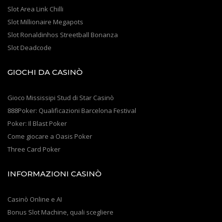
Slot Area Link Chilli
Slot Millionaire Megapots
Slot Ronaldinhos Streetball Bonanza
Slot Deadcode
GIOCHI DA CASINÒ
Gioco Mississipi Stud di Star Casinò
888Poker: Qualificazioni Barcelona Festival
Poker: Il Blast Poker
Come giocare a Oasis Poker
Three Card Poker
INFORMAZIONI CASINÒ
Casinò Online e AI
Bonus Slot Machine, quali scegliere