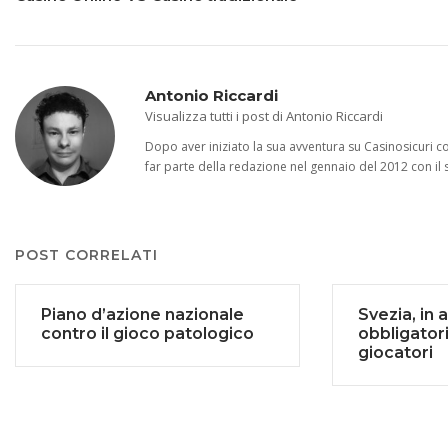
navigation
Antonio Riccardi
Visualizza tutti i post di Antonio Riccardi
Dopo aver iniziato la sua avventura su Casinosicuri c
far parte della redazione nel gennaio del 2012 con il s
POST CORRELATI
Piano d’azione nazionale
Svezia, in 
contro il gioco patologico
obbligatori
giocatori