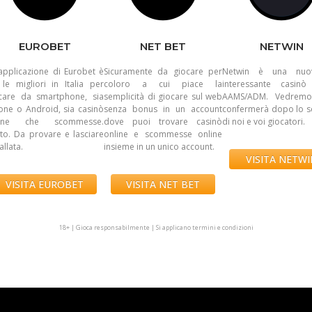
EUROBET
NET BET
NETWIN
applicazione di Eurobet è
Sicuramente da giocare per
Netwin è una nu
 le migliori in Italia per
coloro a cui piace la
interessante casinò
care da smartphone, sia
semplicità di giocare sul web
AAMS/ADM. Vedremo
one o Android, sia casinò
senza bonus in un account
confermerà dopo lo sc
line che scommesse.
dove puoi trovare casinò
di noi e voi giocatori.
to. Da provare e lasciare
online e scommesse online
allata.
insieme in un unico account.
VISITA NETWI
VISITA EUROBET
VISITA NET BET
.
18+ | Gioca responsabilmente | Si applicano termini e condizioni