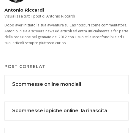
Antonio Riccardi
Visualizza tutti i post di Antonio Riccardi
Dopo aver iniziato la sua avventura su Casinosicuri come commentatore,
Antonio inizia a scrivere news ed articoli ed entra ufficialmente a far parte
della redazione nel gennaio del 2012 con il suo stile inconfondibile ed i
suoi articoli sempre piuttosto curiosi.
POST CORRELATI
Scommesse online mondiali
Scommesse ippiche online, la rinascita