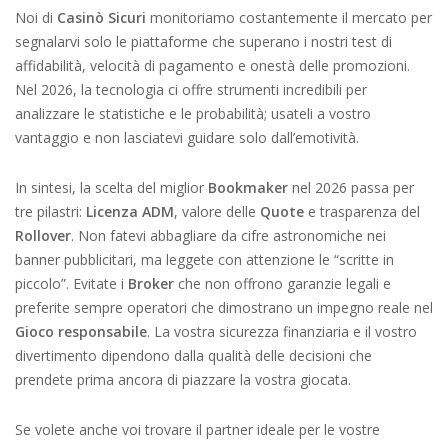
Noi di
Casinò Sicuri
monitoriamo costantemente il mercato per
segnalarvi solo le piattaforme che superano i nostri test di
affidabilità, velocità di pagamento e onestà delle promozioni.
Nel 2026, la tecnologia ci offre strumenti incredibili per
analizzare le statistiche e le probabilità; usateli a vostro
vantaggio e non lasciatevi guidare solo dall’emotività.
In sintesi, la scelta del miglior
Bookmaker
nel 2026 passa per
tre pilastri:
Licenza ADM
, valore delle
Quote
e trasparenza del
Rollover
. Non fatevi abbagliare da cifre astronomiche nei
banner pubblicitari, ma leggete con attenzione le “scritte in
piccolo”. Evitate i
Broker
che non offrono garanzie legali e
preferite sempre operatori che dimostrano un impegno reale nel
Gioco responsabile
. La vostra sicurezza finanziaria e il vostro
divertimento dipendono dalla qualità delle decisioni che
prendete prima ancora di piazzare la vostra giocata.
Se volete anche voi trovare il partner ideale per le vostre