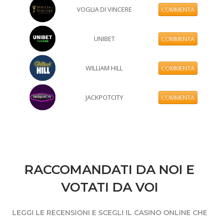
VOGLIA DI VINCERE
COMMENTA
UNIBET
COMMENTA
WILLIAM HILL
COMMENTA
JACKPOTCITY
COMMENTA
RACCOMANDATI DA NOI E
VOTATI DA VOI
LEGGI LE RECENSIONI E SCEGLI IL CASINO ONLINE CHE