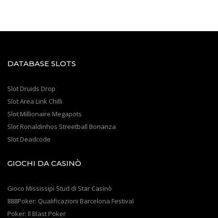
DATABASE SLOTS
Slot Druids Drop
Slot Area Link Chilli
Slot Millionaire Megapots
Slot Ronaldinhos Streetball Bonanza
Slot Deadcode
GIOCHI DA CASINÒ
Gioco Mississipi Stud di Star Casinò
888Poker: Qualificazioni Barcelona Festival
Poker: Il Blast Poker