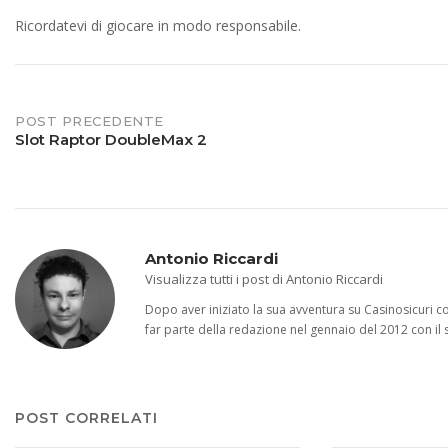
Ricordatevi di giocare in modo responsabile.
Post
POST PRECEDENTE
Slot Raptor DoubleMax 2
navigation
Antonio Riccardi
Visualizza tutti i post di Antonio Riccardi
Dopo aver iniziato la sua avventura su Casinosicuri c
far parte della redazione nel gennaio del 2012 con il s
POST CORRELATI