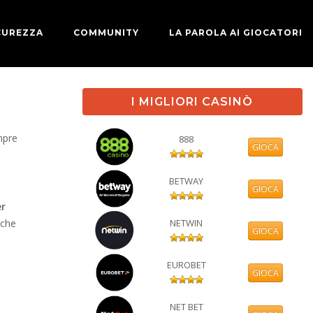
CUREZZA
COMMUNITY
LA PAROLA AI GIOCATORI
I MIGLIORI CASINÒ
mpre
888
GIOCA
BETWAY
GIOCA
er
 che
NETWIN
GIOCA
EUROBET
GIOCA
NET BET