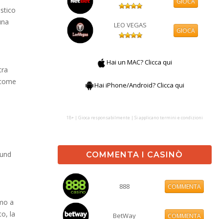
GIOCA
istico
una
LEO VEGAS
GIOCA
Hai un MAC? Clicca qui
tra
 come
Hai iPhone/Android? Clicca qui
18+ | Gioca responsabilmente | Si applicano termini e condizioni
ound
COMMENTA I CASINÒ
888
COMMENTA
amo a
to, la
BetWay
COMMENTA