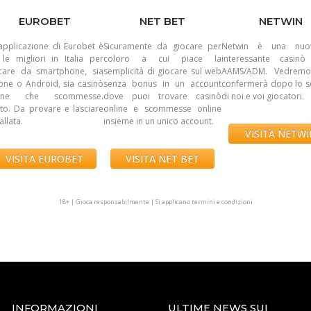
EUROBET
NET BET
NETWIN
applicazione di Eurobet è
Sicuramente da giocare per
Netwin è una nu
 le migliori in Italia per
coloro a cui piace la
interessante casinò
care da smartphone, sia
semplicità di giocare sul web
AAMS/ADM. Vedremo
one o Android, sia casinò
senza bonus in un account
confermerà dopo lo sc
line che scommesse.
dove puoi trovare casinò
di noi e voi giocatori.
to. Da provare e lasciare
online e scommesse online
allata.
insieme in un unico account.
VISITA NETWI
VISITA EUROBET
VISITA NET BET
.
18+ | Gioca responsabilmente | Si applicano termini e condizioni
INFORMAZIONI
ULTIME NEWS SUI