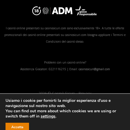
I casinò online presentati su casinosicuri.com sono esclusivamente 18+. A tutte le offerte
promozionali dei casinò online presentati su casinosicuri.com bisogna applicare i Termini e
Condizioni del casinò stesso.
Problemi con un casinò online?
Assistenza Giocatori: 0221116215 | Email:
casinosicuri@gmail.com
2026 © Casinò Sicuri
Privacy
Usiamo i cookie per fornirti la miglior esperienza d'uso e
Chi siamo
FAQs
Regolamento
Disclaimer
Sitemap
navigazione sul nostro sito web.
You can find out more about which cookies we are using or
Partners
La parola ai giocatori
switch them off in
settings
.
Accetta