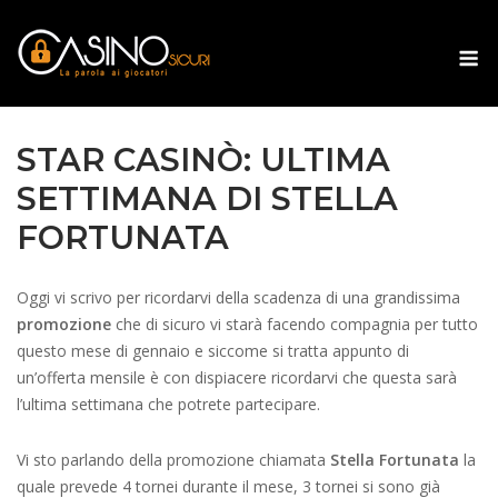
Skip
to
M
content
STAR CASINÒ: ULTIMA
SETTIMANA DI STELLA
FORTUNATA
Oggi vi scrivo per ricordarvi della scadenza di una grandissima
promozione
che di sicuro vi starà facendo compagnia per tutto
questo mese di gennaio e siccome si tratta appunto di
un’offerta mensile è con dispiacere ricordarvi che questa sarà
l’ultima settimana che potrete partecipare.
Vi sto parlando della promozione chiamata
Stella Fortunata
la
quale prevede 4 tornei durante il mese, 3 tornei si sono già