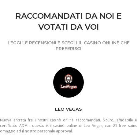
RACCOMANDATI DA NOI E
VOTATI DA VOI
LEGGI LE RECENSIONI E SCEGLI IL CASINO ONLINE CHE
PREFERISCI
LEO VEGAS
Nuova entrata fra i nostri casinò online raccomandati. Sicuro, affidabile e
certificato ADM - questo è il casinò online di Leo Vegas, con 25 free spins
omaggio ed il nostro personale approval.