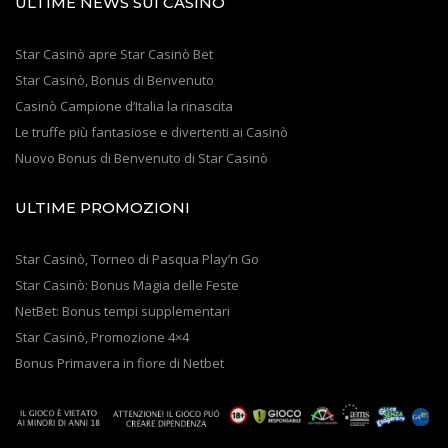
ULTIME NEWS SUI CASINÒ
Star Casinò apre Star Casinò Bet
Star Casinò, Bonus di Benvenuto
Casinò Campione d’Italia la rinascita
Le truffe più fantasiose e divertenti ai Casinò
Nuovo Bonus di Benvenuto di Star Casinò
ULTIME PROMOZIONI
Star Casinò, Torneo di Pasqua Play’n Go
Star Casinò: Bonus Magia delle Feste
NetBet: Bonus tempi supplementari
Star Casinò, Promozione 4×4
Bonus Primavera in fiore di Netbet