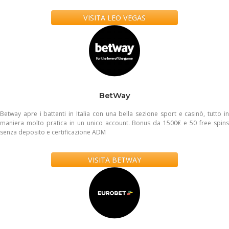
VISITA LEO VEGAS
BetWay
Betway apre i battenti in Italia con una bella sezione sport e casinò, tutto in
maniera molto pratica in un unico account. Bonus da 1500€ e 50 free spins
senza deposito e certificazione ADM
VISITA BETWAY