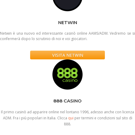
NETWIN
Netwin è una nuovo ed interessante casinò online AAMS/ADM. Vedremo se si
confermerà dopo lo scrutinio di noi e voi giocatori.
VISITA NETWIN
888 CASINO
Il primo casinò ad apparire online nel lontano 1996, adesso anche con licenza
ADM. Fra i più popolari in Italia. Clicca
qui
per termini e condizioni sul sito di
888.