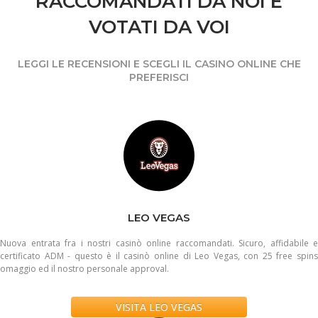
RACCOMANDATI DA NOI E
VOTATI DA VOI
LEGGI LE RECENSIONI E SCEGLI IL CASINO ONLINE CHE
PREFERISCI
LEO VEGAS
Nuova entrata fra i nostri casinò online raccomandati. Sicuro, affidabile e
certificato ADM - questo è il casinò online di Leo Vegas, con 25 free spins
omaggio ed il nostro personale approval.
VISITA LEO VEGAS