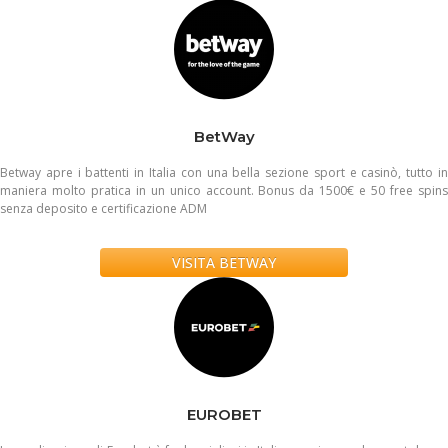
BetWay
Betway apre i battenti in Italia con una bella sezione sport e casinò, tutto in
maniera molto pratica in un unico account. Bonus da 1500€ e 50 free spins
senza deposito e certificazione ADM
VISITA BETWAY
EUROBET