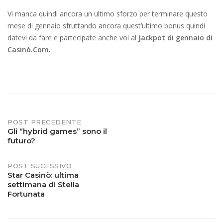
Vi manca quindi ancora un ultimo sforzo per terminare questo
mese di gennaio sfruttando ancora quest’ultimo bonus quindi
datevi da fare e partecipate anche voi al
Jackpot di gennaio di
Casinò.Com.
Post
POST PRECEDENTE
Gli “hybrid games” sono il
futuro?
navigation
POST SUCESSIVO
Star Casinò: ultima
settimana di Stella
Fortunata