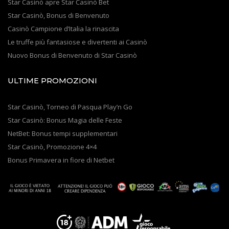
Star Casinò apre Star Casinò Bet
Star Casinò, Bonus di Benvenuto
Casinò Campione d’Italia la rinascita
Le truffe più fantasiose e divertenti ai Casinò
Nuovo Bonus di Benvenuto di Star Casinò
ULTIME PROMOZIONI
Star Casinò, Torneo di Pasqua Play’n Go
Star Casinò: Bonus Magia delle Feste
NetBet: Bonus tempi supplementari
Star Casinò, Promozione 4×4
Bonus Primavera in fiore di Netbet