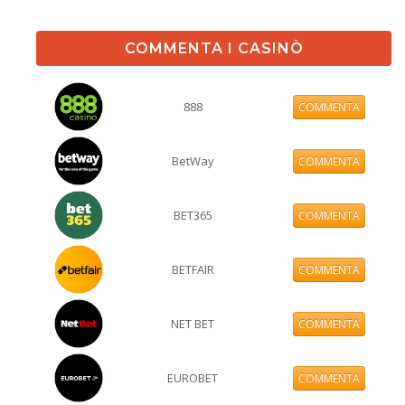
COMMENTA I CASINÒ
888
COMMENTA
BetWay
COMMENTA
BET365
COMMENTA
BETFAIR
COMMENTA
NET BET
COMMENTA
EUROBET
COMMENTA